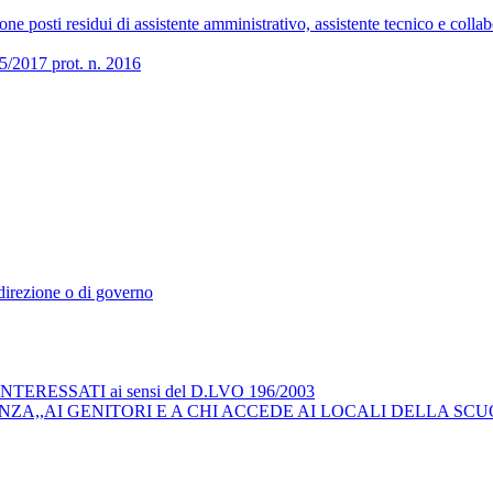
 posti residui di assistente amministrativo, assistente tecnico e collab
017 prot. n. 2016
i direzione o di governo
RESSATI ai sensi del D.LVO 196/2003
ZA,,AI GENITORI E A CHI ACCEDE AI LOCALI DELLA SCU