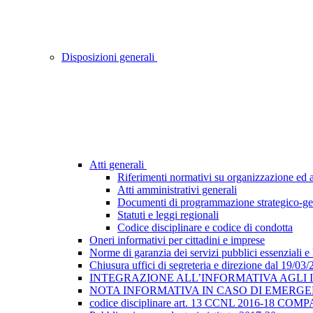
Disposizioni generali
Atti generali
Riferimenti normativi su organizzazione ed at
Atti amministrativi generali
Documenti di programmazione strategico-ge
Statuti e leggi regionali
Codice disciplinare e codice di condotta
Oneri informativi per cittadini e imprese
Norme di garanzia dei servizi pubblici essenziali e
Chiusura uffici di segreteria e direzione dal 19/03
INTEGRAZIONE ALL’INFORMATIVA AGLI INTE
NOTA INFORMATIVA IN CASO DI EMERGEN
codice disciplinare art. 13 CCNL 2016-18 