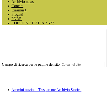
Archivio news
Contatti
Erasmus+
Progetti
PNRR
COESIONE ITALIA 21-27
Campo di ricerca per le pagine del sito
Amministrazione Trasparente Archivio Storico