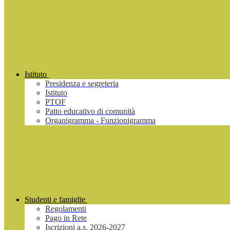
Istituto
Presidenza e segreteria
Istituto
PTOF
Patto educativo di comunità
Organigramma - Funzionigramma
Studenti e famiglie
Regolamenti
Pago in Rete
Iscrizioni a.s. 2026-2027