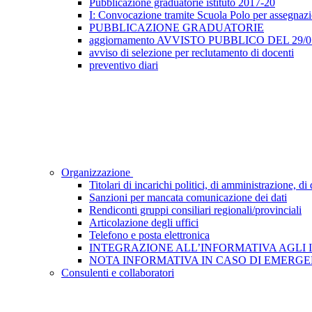
Pubblicazione graduatorie istituto 2017-20
I: Convocazione tramite Scuola Polo per assegnazione
PUBBLICAZIONE GRADUATORIE
aggiornamento AVVISTO PUBBLICO DEL 29/05/2
avviso di selezione per reclutamento di docenti
preventivo diari
Organizzazione
Titolari di incarichi politici, di amministrazione, d
Sanzioni per mancata comunicazione dei dati
Rendiconti gruppi consiliari regionali/provinciali
Articolazione degli uffici
Telefono e posta elettronica
INTEGRAZIONE ALL’INFORMATIVA AGLI INTE
NOTA INFORMATIVA IN CASO DI EMERGEN
Consulenti e collaboratori