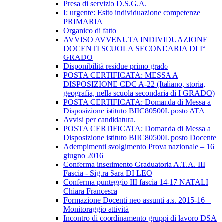
Presa di servizio D.S.G.A.
I: urgente: Esito individuazione competenze
PRIMARIA
Organico di fatto
AVVISO AVVENUTA INDIVIDUAZIONE
DOCENTI SCUOLA SECONDARIA DI I°
GRADO
Disponibilità residue primo grado
POSTA CERTIFICATA: MESSA A
DISPOSIZIONE CDC A-22 (Italiano, storia,
geografia, nella scuola secondaria di I GRADO)
POSTA CERTIFICATA: Domanda di Messa a
Disposizione istituto BIIC80500L posto ATA
Avvisi per candidatura.
POSTA CERTIFICATA: Domanda di Messa a
Disposizione istituto BIIC80500L posto Docente
Adempimenti svolgimento Prova nazionale – 16
giugno 2016
Conferma inserimento Graduatoria A.T.A. III
Fascia - Sig.ra Sara DI LEO
Conferma punteggio III fascia 14-17 NATALI
Chiara Francesca
Formazione Docenti neo assunti a.s. 2015-16 –
Monitoraggio attività
Incontro di coordinamento gruppi di lavoro DSA