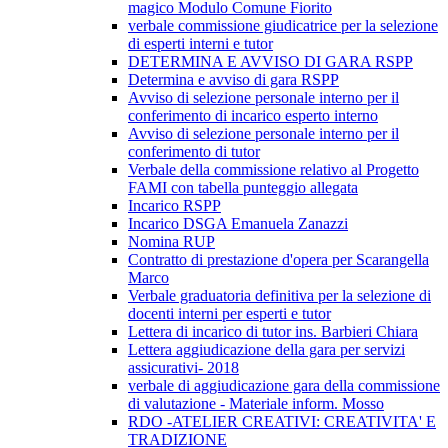
magico Modulo Comune Fiorito
verbale commissione giudicatrice per la selezione
di esperti interni e tutor
DETERMINA E AVVISO DI GARA RSPP
Determina e avviso di gara RSPP
Avviso di selezione personale interno per il
conferimento di incarico esperto interno
Avviso di selezione personale interno per il
conferimento di tutor
Verbale della commissione relativo al Progetto
FAMI con tabella punteggio allegata
Incarico RSPP
Incarico DSGA Emanuela Zanazzi
Nomina RUP
Contratto di prestazione d'opera per Scarangella
Marco
Verbale graduatoria definitiva per la selezione di
docenti interni per esperti e tutor
Lettera di incarico di tutor ins. Barbieri Chiara
Lettera aggiudicazione della gara per servizi
assicurativi- 2018
verbale di aggiudicazione gara della commissione
di valutazione - Materiale inform. Mosso
RDO -ATELIER CREATIVI: CREATIVITA' E
TRADIZIONE