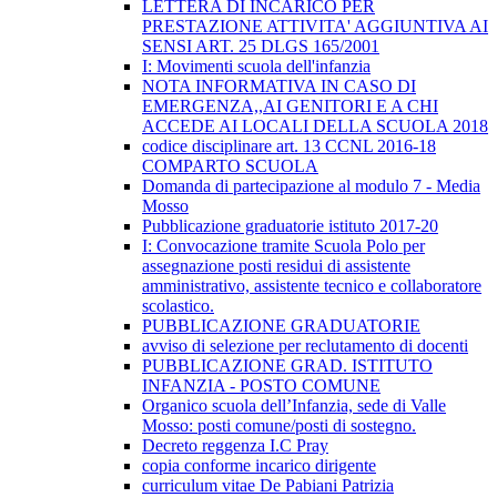
LETTERA DI INCARICO PER
PRESTAZIONE ATTIVITA' AGGIUNTIVA AI
SENSI ART. 25 DLGS 165/2001
I: Movimenti scuola dell'infanzia
NOTA INFORMATIVA IN CASO DI
EMERGENZA,,AI GENITORI E A CHI
ACCEDE AI LOCALI DELLA SCUOLA 2018
codice disciplinare art. 13 CCNL 2016-18
COMPARTO SCUOLA
Domanda di partecipazione al modulo 7 - Media
Mosso
Pubblicazione graduatorie istituto 2017-20
I: Convocazione tramite Scuola Polo per
assegnazione posti residui di assistente
amministrativo, assistente tecnico e collaboratore
scolastico.
PUBBLICAZIONE GRADUATORIE
avviso di selezione per reclutamento di docenti
PUBBLICAZIONE GRAD. ISTITUTO
INFANZIA - POSTO COMUNE
Organico scuola dell’Infanzia, sede di Valle
Mosso: posti comune/posti di sostegno.
Decreto reggenza I.C Pray
copia conforme incarico dirigente
curriculum vitae De Pabiani Patrizia