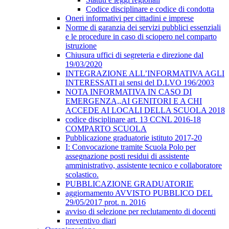
Codice disciplinare e codice di condotta
Oneri informativi per cittadini e imprese
Norme di garanzia dei servizi pubblici essenziali
e le procedure in caso di sciopero nel comparto
istruzione
Chiusura uffici di segreteria e direzione dal
19/03/2020
INTEGRAZIONE ALL’INFORMATIVA AGLI
INTERESSATI ai sensi del D.LVO 196/2003
NOTA INFORMATIVA IN CASO DI
EMERGENZA,,AI GENITORI E A CHI
ACCEDE AI LOCALI DELLA SCUOLA 2018
codice disciplinare art. 13 CCNL 2016-18
COMPARTO SCUOLA
Pubblicazione graduatorie istituto 2017-20
I: Convocazione tramite Scuola Polo per
assegnazione posti residui di assistente
amministrativo, assistente tecnico e collaboratore
scolastico.
PUBBLICAZIONE GRADUATORIE
aggiornamento AVVISTO PUBBLICO DEL
29/05/2017 prot. n. 2016
avviso di selezione per reclutamento di docenti
preventivo diari