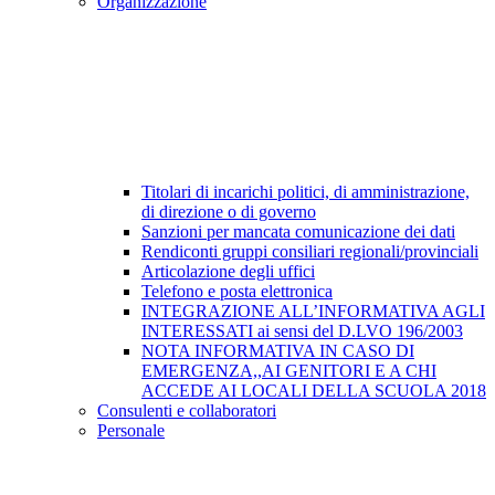
Organizzazione
Titolari di incarichi politici, di amministrazione,
di direzione o di governo
Sanzioni per mancata comunicazione dei dati
Rendiconti gruppi consiliari regionali/provinciali
Articolazione degli uffici
Telefono e posta elettronica
INTEGRAZIONE ALL’INFORMATIVA AGLI
INTERESSATI ai sensi del D.LVO 196/2003
NOTA INFORMATIVA IN CASO DI
EMERGENZA,,AI GENITORI E A CHI
ACCEDE AI LOCALI DELLA SCUOLA 2018
Consulenti e collaboratori
Personale