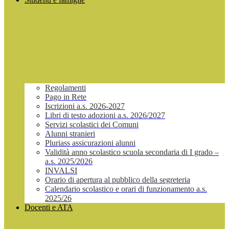
Regolamenti
Pago in Rete
Iscrizioni a.s. 2026-2027
Libri di testo adozioni a.s. 2026/2027
Servizi scolastici dei Comuni
Alunni stranieri
Pluriass assicurazioni alunni
Validità anno scolastico scuola secondaria di I grado –
a.s. 2025/2026
INVALSI
Orario di apertura al pubblico della segreteria
Calendario scolastico e orari di funzionamento a.s.
2025/26
Docenti e ATA