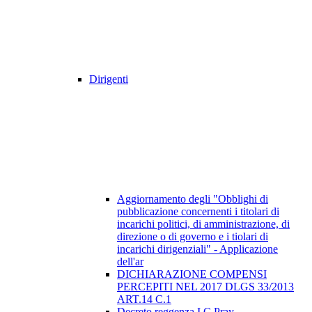
Dirigenti
Aggiornamento degli "Obblighi di
pubblicazione concernenti i titolari di
incarichi politici, di amministrazione, di
direzione o di governo e i tiolari di
incarichi dirigenziali" - Applicazione
dell'ar
DICHIARAZIONE COMPENSI
PERCEPITI NEL 2017 DLGS 33/2013
ART.14 C.1
Decreto reggenza I.C Pray