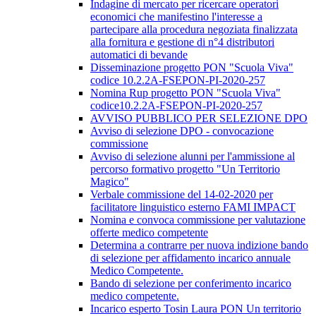
Indagine di mercato per ricercare operatori
economici che manifestino l'interesse a
partecipare alla procedura negoziata finalizzata
alla fornitura e gestione di n°4 distributori
automatici di bevande
Disseminazione progetto PON "Scuola Viva"
codice 10.2.2A-FSEPON-PI-2020-257
Nomina Rup progetto PON "Scuola Viva"
codice10.2.2A-FSEPON-PI-2020-257
AVVISO PUBBLICO PER SELEZIONE DPO
Avviso di selezione DPO - convocazione
commissione
Avviso di selezione alunni per l'ammissione al
percorso formativo progetto "Un Territorio
Magico"
Verbale commissione del 14-02-2020 per
facilitatore linguistico esterno FAMI IMPACT
Nomina e convoca commissione per valutazione
offerte medico competente
Determina a contrarre per nuova indizione bando
di selezione per affidamento incarico annuale
Medico Competente.
Bando di selezione per conferimento incarico
medico competente.
Incarico esperto Tosin Laura PON Un territorio