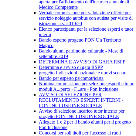
aperta per l'affidamento dell'incarico annuale di
Medico Competente
Verbale commissione per valutazione offerte per
servizio noleggio autobus con autista per visite di
istruzione a.s. 2019/20
Elenco partecipanti per la selezione esperti e tutor
interni
Bando esperto progetto PON Un Territorio
Magico
Bando alunni patrimonio culturale - Mese di
settembre 2019
DETERMINA E AVVISO DI GARA RSPP
Determina e avviso di gara RSPP
progetto Indicazioni nazionale e nuovi scenari
Bando per esperto psicomotricista
Nomina commissione per selezione esperti e tutor
moduli A...perto - F...are - Pon Inclusione
AVVISO DI SELEZIONE PER
RECLUTAMENTO ESPERTI INTERNI -
PON INCLUSIONE SOCIALE
Avviso di selezione incarico tutor interno per
progetto PON INCLUSIONE SOCIALE
Allegato 1 e 2 per il bando alunni per il progetto
Pon Inclusione
Concorsi per soli titoli per l'accesso ai ruoli