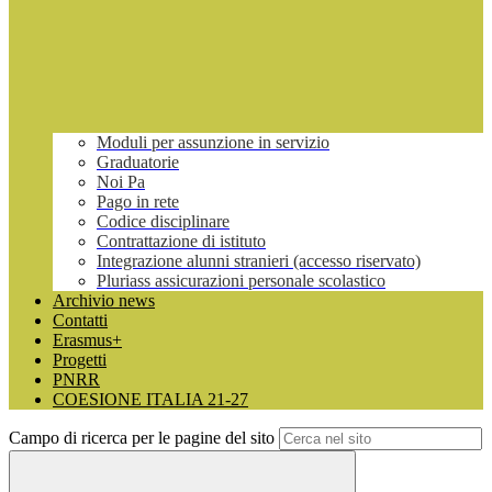
Moduli per assunzione in servizio
Graduatorie
Noi Pa
Pago in rete
Codice disciplinare
Contrattazione di istituto
Integrazione alunni stranieri (accesso riservato)
Pluriass assicurazioni personale scolastico
Archivio news
Contatti
Erasmus+
Progetti
PNRR
COESIONE ITALIA 21-27
Campo di ricerca per le pagine del sito