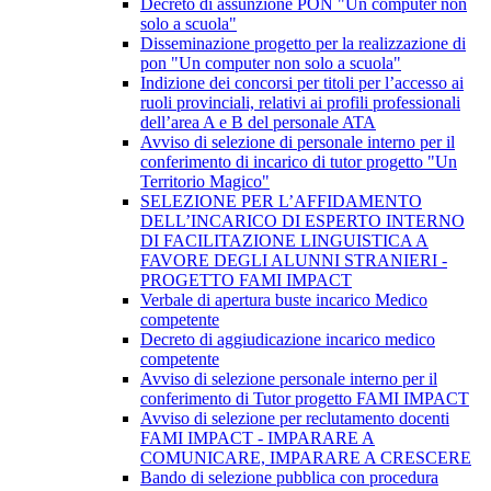
Decreto di assunzione PON "Un computer non
solo a scuola"
Disseminazione progetto per la realizzazione di
pon "Un computer non solo a scuola"
Indizione dei concorsi per titoli per l’accesso ai
ruoli provinciali, relativi ai profili professionali
dell’area A e B del personale ATA
Avviso di selezione di personale interno per il
conferimento di incarico di tutor progetto "Un
Territorio Magico"
SELEZIONE PER L’AFFIDAMENTO
DELL’INCARICO DI ESPERTO INTERNO
DI FACILITAZIONE LINGUISTICA A
FAVORE DEGLI ALUNNI STRANIERI -
PROGETTO FAMI IMPACT
Verbale di apertura buste incarico Medico
competente
Decreto di aggiudicazione incarico medico
competente
Avviso di selezione personale interno per il
conferimento di Tutor progetto FAMI IMPACT
Avviso di selezione per reclutamento docenti
FAMI IMPACT - IMPARARE A
COMUNICARE, IMPARARE A CRESCERE
Bando di selezione pubblica con procedura