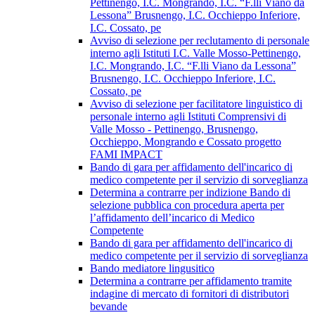
Pettinengo, I.C. Mongrando, I.C. “F.lli Viano da
Lessona” Brusnengo, I.C. Occhieppo Inferiore,
I.C. Cossato, pe
Avviso di selezione per reclutamento di personale
interno agli Istituti I.C. Valle Mosso-Pettinengo,
I.C. Mongrando, I.C. “F.lli Viano da Lessona”
Brusnengo, I.C. Occhieppo Inferiore, I.C.
Cossato, pe
Avviso di selezione per facilitatore linguistico di
personale interno agli Istituti Comprensivi di
Valle Mosso - Pettinengo, Brusnengo,
Occhieppo, Mongrando e Cossato progetto
FAMI IMPACT
Bando di gara per affidamento dell'incarico di
medico competente per il servizio di sorveglianza
Determina a contrarre per indizione Bando di
selezione pubblica con procedura aperta per
l’affidamento dell’incarico di Medico
Competente
Bando di gara per affidamento dell'incarico di
medico competente per il servizio di sorveglianza
Bando mediatore lingusitico
Determina a contrarre per affidamento tramite
indagine di mercato di fornitori di distributori
bevande