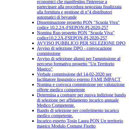
economici che manifestino l'interesse a
partecipare alla procedura negoziata finalizzata
alla fornitura e gestione di n°4 distributori
automatici di bevande
Disseminazione progetto PON "Scuola Viva"
codice 10.2.2A-FSEPON-PI-2020-257
Nomina Rup progetto PON "Scuola Viva"
codice10.2.2A-FSEPON-PI-2020-257
AVVISO PUBBLICO PER SELEZIONE DPO
Avviso di selezione DPO - convocazione
commissione
Avviso di selezione alunni per l'ammissione al
percorso formativo progetto "Un Territorio
Magico"
Verbale commissione del 14-02-2020 per
facilitatore linguistico esterno FAMI IMPACT
Nomina e convoca commissione per valutazione
offerte medico competente
Determina a contrarre per nuova indizione bando
di selezione per affidamento incarico annuale
Medico Competente.
Bando di selezione per conferimento incarico
medico competente.
Incarico esperto Tosin Laura PON Un territorio
magico Modulo Comune Fiorito