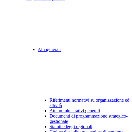
Atti generali
Riferimenti normativi su organizzazione ed
attività
Atti amministrativi generali
Documenti di programmazione strategico-
gestionale
Statuti e leggi regionali
Codice disciplinare e codice di condotta