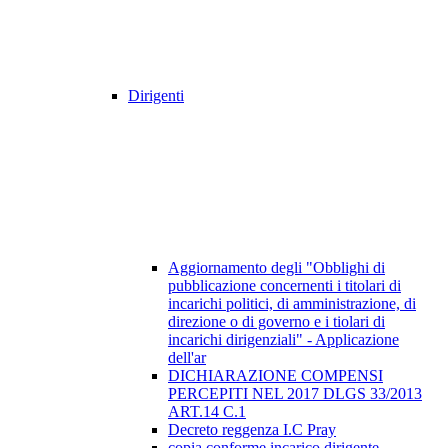
Dirigenti
Aggiornamento degli "Obblighi di
pubblicazione concernenti i titolari di
incarichi politici, di amministrazione, di
direzione o di governo e i tiolari di
incarichi dirigenziali" - Applicazione
dell'ar
DICHIARAZIONE COMPENSI
PERCEPITI NEL 2017 DLGS 33/2013
ART.14 C.1
Decreto reggenza I.C Pray
copia conforme incarico dirigente