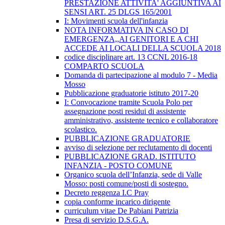
PRESTAZIONE ATTIVITA' AGGIUNTIVA AI
SENSI ART. 25 DLGS 165/2001
I: Movimenti scuola dell'infanzia
NOTA INFORMATIVA IN CASO DI
EMERGENZA,,AI GENITORI E A CHI
ACCEDE AI LOCALI DELLA SCUOLA 2018
codice disciplinare art. 13 CCNL 2016-18
COMPARTO SCUOLA
Domanda di partecipazione al modulo 7 - Media
Mosso
Pubblicazione graduatorie istituto 2017-20
I: Convocazione tramite Scuola Polo per
assegnazione posti residui di assistente
amministrativo, assistente tecnico e collaboratore
scolastico.
PUBBLICAZIONE GRADUATORIE
avviso di selezione per reclutamento di docenti
PUBBLICAZIONE GRAD. ISTITUTO
INFANZIA - POSTO COMUNE
Organico scuola dell’Infanzia, sede di Valle
Mosso: posti comune/posti di sostegno.
Decreto reggenza I.C Pray
copia conforme incarico dirigente
curriculum vitae De Pabiani Patrizia
Presa di servizio D.S.G.A.