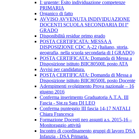
I: urgente: Esito individuazione competenze
PRIMARIA
Organico di fatto
AVVISO AVVENUTA INDIVIDUAZIONE
DOCENTI SCUOLA SECONDARIA DI I°
GRADO
Disponibilità residue primo grado
POSTA CERTIFICATA: MESSA A
DISPOSIZIONE CDC A-22 (Italiano, storia,
geografia, nella scuola secondaria di I GRADO)
POSTA CERTIFICATA: Domanda di Messa a
Disposizione istituto BIIC80500L posto ATA
Avvisi per candidatura.
POSTA CERTIFICATA: Domanda di Messa a
Disposizione istituto BIIC80500L posto Docente
Adempimenti svolgimento Prova nazionale – 16
giugno 2016
Conferma inserimento Graduatoria A.T.A. III
Fascia - Sig.ra Sara DI LEO
Conferma punteggio III fascia 14-17 NATALI
Chiara Francesca
Formazione Docenti neo assunti a.s. 2015-16 –
Monitoraggio attività
Incontro di coordinamento gruppi di lavoro DSA
Infanzia - DSA Primaria.