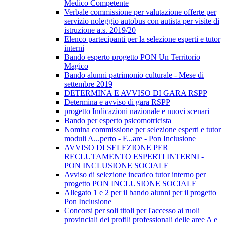
Medico Competente
Verbale commissione per valutazione offerte per
servizio noleggio autobus con autista per visite di
istruzione a.s. 2019/20
Elenco partecipanti per la selezione esperti e tutor
interni
Bando esperto progetto PON Un Territorio
Magico
Bando alunni patrimonio culturale - Mese di
settembre 2019
DETERMINA E AVVISO DI GARA RSPP
Determina e avviso di gara RSPP
progetto Indicazioni nazionale e nuovi scenari
Bando per esperto psicomotricista
Nomina commissione per selezione esperti e tutor
moduli A...perto - F...are - Pon Inclusione
AVVISO DI SELEZIONE PER
RECLUTAMENTO ESPERTI INTERNI -
PON INCLUSIONE SOCIALE
Avviso di selezione incarico tutor interno per
progetto PON INCLUSIONE SOCIALE
Allegato 1 e 2 per il bando alunni per il progetto
Pon Inclusione
Concorsi per soli titoli per l'accesso ai ruoli
provinciali dei profili professionali delle aree A e