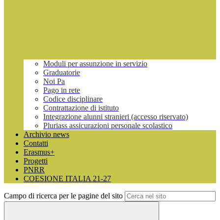
Moduli per assunzione in servizio
Graduatorie
Noi Pa
Pago in rete
Codice disciplinare
Contrattazione di istituto
Integrazione alunni stranieri (accesso riservato)
Pluriass assicurazioni personale scolastico
Archivio news
Contatti
Erasmus+
Progetti
PNRR
COESIONE ITALIA 21-27
Campo di ricerca per le pagine del sito