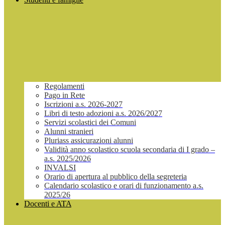
Regolamenti
Pago in Rete
Iscrizioni a.s. 2026-2027
Libri di testo adozioni a.s. 2026/2027
Servizi scolastici dei Comuni
Alunni stranieri
Pluriass assicurazioni alunni
Validità anno scolastico scuola secondaria di I grado –
a.s. 2025/2026
INVALSI
Orario di apertura al pubblico della segreteria
Calendario scolastico e orari di funzionamento a.s.
2025/26
Docenti e ATA