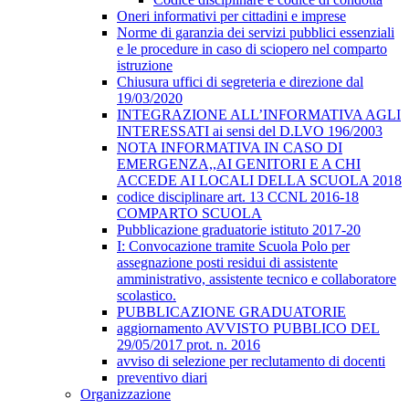
Oneri informativi per cittadini e imprese
Norme di garanzia dei servizi pubblici essenziali
e le procedure in caso di sciopero nel comparto
istruzione
Chiusura uffici di segreteria e direzione dal
19/03/2020
INTEGRAZIONE ALL’INFORMATIVA AGLI
INTERESSATI ai sensi del D.LVO 196/2003
NOTA INFORMATIVA IN CASO DI
EMERGENZA,,AI GENITORI E A CHI
ACCEDE AI LOCALI DELLA SCUOLA 2018
codice disciplinare art. 13 CCNL 2016-18
COMPARTO SCUOLA
Pubblicazione graduatorie istituto 2017-20
I: Convocazione tramite Scuola Polo per
assegnazione posti residui di assistente
amministrativo, assistente tecnico e collaboratore
scolastico.
PUBBLICAZIONE GRADUATORIE
aggiornamento AVVISTO PUBBLICO DEL
29/05/2017 prot. n. 2016
avviso di selezione per reclutamento di docenti
preventivo diari
Organizzazione