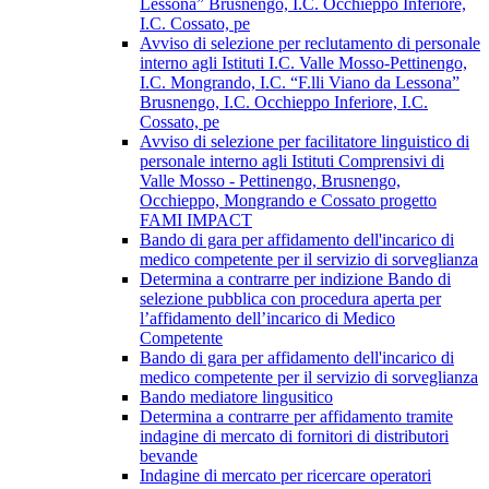
Lessona” Brusnengo, I.C. Occhieppo Inferiore,
I.C. Cossato, pe
Avviso di selezione per reclutamento di personale
interno agli Istituti I.C. Valle Mosso-Pettinengo,
I.C. Mongrando, I.C. “F.lli Viano da Lessona”
Brusnengo, I.C. Occhieppo Inferiore, I.C.
Cossato, pe
Avviso di selezione per facilitatore linguistico di
personale interno agli Istituti Comprensivi di
Valle Mosso - Pettinengo, Brusnengo,
Occhieppo, Mongrando e Cossato progetto
FAMI IMPACT
Bando di gara per affidamento dell'incarico di
medico competente per il servizio di sorveglianza
Determina a contrarre per indizione Bando di
selezione pubblica con procedura aperta per
l’affidamento dell’incarico di Medico
Competente
Bando di gara per affidamento dell'incarico di
medico competente per il servizio di sorveglianza
Bando mediatore lingusitico
Determina a contrarre per affidamento tramite
indagine di mercato di fornitori di distributori
bevande
Indagine di mercato per ricercare operatori