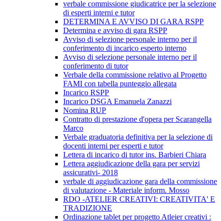
verbale commissione giudicatrice per la selezione
di esperti interni e tutor
DETERMINA E AVVISO DI GARA RSPP
Determina e avviso di gara RSPP
Avviso di selezione personale interno per il
conferimento di incarico esperto interno
Avviso di selezione personale interno per il
conferimento di tutor
Verbale della commissione relativo al Progetto
FAMI con tabella punteggio allegata
Incarico RSPP
Incarico DSGA Emanuela Zanazzi
Nomina RUP
Contratto di prestazione d'opera per Scarangella
Marco
Verbale graduatoria definitiva per la selezione di
docenti interni per esperti e tutor
Lettera di incarico di tutor ins. Barbieri Chiara
Lettera aggiudicazione della gara per servizi
assicurativi- 2018
verbale di aggiudicazione gara della commissione
di valutazione - Materiale inform. Mosso
RDO -ATELIER CREATIVI: CREATIVITA' E
TRADIZIONE
Ordinazione tablet per progetto Atleier creativi :