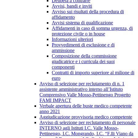
Delibera a contrarre
Avvisi, bandi e inviti
Avviso sui risultati della procedura di
affidamento
Avvisi sistema di qualificazione
Affidamenti in caso di somma urgenza, di
protezione civile o in house
Informazioni ulteriori
Provvedimenti di esclusione e di
ammissione
Composizione della commissione
giudicatrice e i curricula dei suoi
componenti
Contratti di importo superiore al milione di
euro
Avviso di selezione per reclutamento di n. 1
assistente amministrativo interno all’Istituto
Comprensivo Valle Mosso-Pettinengo Progetto
FAMI IMPACT
Verbale apertura delle buste medico competente
anno 2021
Aggiudicazione provvisoria medico competente
Avviso di selezione per reclutamento di personale
INTERNO agli Istituti I.C. Valle Mosso-
Pettinengo, I.C. Mongrando, I.C. “F.lli Viano da