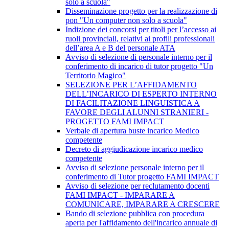
solo a scuola"
Disseminazione progetto per la realizzazione di
pon "Un computer non solo a scuola"
Indizione dei concorsi per titoli per l’accesso ai
ruoli provinciali, relativi ai profili professionali
dell’area A e B del personale ATA
Avviso di selezione di personale interno per il
conferimento di incarico di tutor progetto "Un
Territorio Magico"
SELEZIONE PER L’AFFIDAMENTO
DELL’INCARICO DI ESPERTO INTERNO
DI FACILITAZIONE LINGUISTICA A
FAVORE DEGLI ALUNNI STRANIERI -
PROGETTO FAMI IMPACT
Verbale di apertura buste incarico Medico
competente
Decreto di aggiudicazione incarico medico
competente
Avviso di selezione personale interno per il
conferimento di Tutor progetto FAMI IMPACT
Avviso di selezione per reclutamento docenti
FAMI IMPACT - IMPARARE A
COMUNICARE, IMPARARE A CRESCERE
Bando di selezione pubblica con procedura
aperta per l'affidamento dell'incarico annuale di