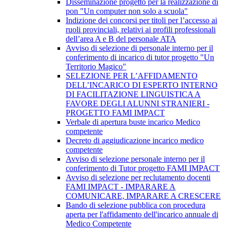
Disseminazione progetto per la realizzazione di
pon "Un computer non solo a scuola"
Indizione dei concorsi per titoli per l’accesso ai
ruoli provinciali, relativi ai profili professionali
dell’area A e B del personale ATA
Avviso di selezione di personale interno per il
conferimento di incarico di tutor progetto "Un
Territorio Magico"
SELEZIONE PER L’AFFIDAMENTO
DELL’INCARICO DI ESPERTO INTERNO
DI FACILITAZIONE LINGUISTICA A
FAVORE DEGLI ALUNNI STRANIERI -
PROGETTO FAMI IMPACT
Verbale di apertura buste incarico Medico
competente
Decreto di aggiudicazione incarico medico
competente
Avviso di selezione personale interno per il
conferimento di Tutor progetto FAMI IMPACT
Avviso di selezione per reclutamento docenti
FAMI IMPACT - IMPARARE A
COMUNICARE, IMPARARE A CRESCERE
Bando di selezione pubblica con procedura
aperta per l'affidamento dell'incarico annuale di
Medico Competente