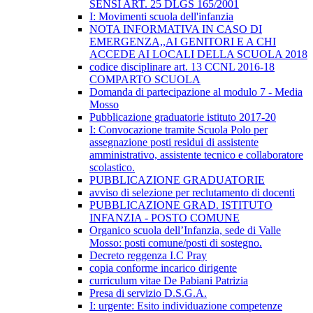
SENSI ART. 25 DLGS 165/2001
I: Movimenti scuola dell'infanzia
NOTA INFORMATIVA IN CASO DI
EMERGENZA,,AI GENITORI E A CHI
ACCEDE AI LOCALI DELLA SCUOLA 2018
codice disciplinare art. 13 CCNL 2016-18
COMPARTO SCUOLA
Domanda di partecipazione al modulo 7 - Media
Mosso
Pubblicazione graduatorie istituto 2017-20
I: Convocazione tramite Scuola Polo per
assegnazione posti residui di assistente
amministrativo, assistente tecnico e collaboratore
scolastico.
PUBBLICAZIONE GRADUATORIE
avviso di selezione per reclutamento di docenti
PUBBLICAZIONE GRAD. ISTITUTO
INFANZIA - POSTO COMUNE
Organico scuola dell’Infanzia, sede di Valle
Mosso: posti comune/posti di sostegno.
Decreto reggenza I.C Pray
copia conforme incarico dirigente
curriculum vitae De Pabiani Patrizia
Presa di servizio D.S.G.A.
I: urgente: Esito individuazione competenze