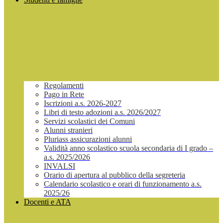
Regolamenti
Pago in Rete
Iscrizioni a.s. 2026-2027
Libri di testo adozioni a.s. 2026/2027
Servizi scolastici dei Comuni
Alunni stranieri
Pluriass assicurazioni alunni
Validità anno scolastico scuola secondaria di I grado –
a.s. 2025/2026
INVALSI
Orario di apertura al pubblico della segreteria
Calendario scolastico e orari di funzionamento a.s.
2025/26
Docenti e ATA