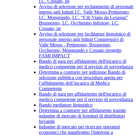
I.C. Cossato, pe
Avviso di selezione per reclutamento di personale
interno agli Istituti I.C. Valle Mosso-Pettinengo,
I.C. Mongrando, I.C. “F.lli Viano da Lessona”
Brusnengo, I.C. Occhieppo Inferiore, I.C.
Cossato, pe
Avviso di selezione per facilitatore linguistico di
personale interno agli Istituti Comprensivi di
Valle Mosso - Pettinengo, Brusnengo,
Occhieppo, Mongrando e Cossato progetto
FAMI IMPACT
Bando di gara per affidamento dell'incarico di
medico competente per il servizio di sorveglianza
Determina a contrarre per indizione Bando di
selezione pubblica con procedura aperta per
l’affidamento dell’incarico di Medico
Competente
Bando di gara per affidamento dell'incarico di
medico competente per il servizio di sorveglianza
Bando mediatore lingusitico
Determina a contrarre per affidamento tramite
indagine di mercato di fornitori di distributori
bevande
Indagine di mercato per ricercare operatori
economici che manifestino l'interesse a