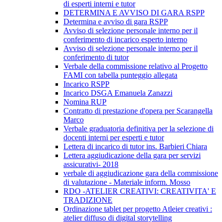
di esperti interni e tutor
DETERMINA E AVVISO DI GARA RSPP
Determina e avviso di gara RSPP
Avviso di selezione personale interno per il
conferimento di incarico esperto interno
Avviso di selezione personale interno per il
conferimento di tutor
Verbale della commissione relativo al Progetto
FAMI con tabella punteggio allegata
Incarico RSPP
Incarico DSGA Emanuela Zanazzi
Nomina RUP
Contratto di prestazione d'opera per Scarangella
Marco
Verbale graduatoria definitiva per la selezione di
docenti interni per esperti e tutor
Lettera di incarico di tutor ins. Barbieri Chiara
Lettera aggiudicazione della gara per servizi
assicurativi- 2018
verbale di aggiudicazione gara della commissione
di valutazione - Materiale inform. Mosso
RDO -ATELIER CREATIVI: CREATIVITA' E
TRADIZIONE
Ordinazione tablet per progetto Atleier creativi :
atelier diffuso di digital storytelling