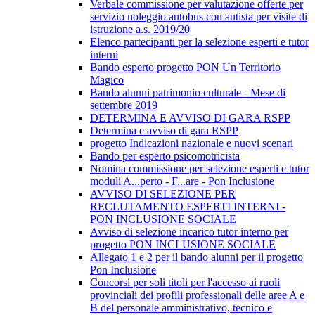
Verbale commissione per valutazione offerte per
servizio noleggio autobus con autista per visite di
istruzione a.s. 2019/20
Elenco partecipanti per la selezione esperti e tutor
interni
Bando esperto progetto PON Un Territorio
Magico
Bando alunni patrimonio culturale - Mese di
settembre 2019
DETERMINA E AVVISO DI GARA RSPP
Determina e avviso di gara RSPP
progetto Indicazioni nazionale e nuovi scenari
Bando per esperto psicomotricista
Nomina commissione per selezione esperti e tutor
moduli A...perto - F...are - Pon Inclusione
AVVISO DI SELEZIONE PER
RECLUTAMENTO ESPERTI INTERNI -
PON INCLUSIONE SOCIALE
Avviso di selezione incarico tutor interno per
progetto PON INCLUSIONE SOCIALE
Allegato 1 e 2 per il bando alunni per il progetto
Pon Inclusione
Concorsi per soli titoli per l'accesso ai ruoli
provinciali dei profili professionali delle aree A e
B del personale amministrativo, tecnico e