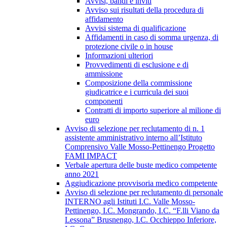
Avvisi, bandi e inviti
Avviso sui risultati della procedura di
affidamento
Avvisi sistema di qualificazione
Affidamenti in caso di somma urgenza, di
protezione civile o in house
Informazioni ulteriori
Provvedimenti di esclusione e di
ammissione
Composizione della commissione
giudicatrice e i curricula dei suoi
componenti
Contratti di importo superiore al milione di
euro
Avviso di selezione per reclutamento di n. 1
assistente amministrativo interno all’Istituto
Comprensivo Valle Mosso-Pettinengo Progetto
FAMI IMPACT
Verbale apertura delle buste medico competente
anno 2021
Aggiudicazione provvisoria medico competente
Avviso di selezione per reclutamento di personale
INTERNO agli Istituti I.C. Valle Mosso-
Pettinengo, I.C. Mongrando, I.C. “F.lli Viano da
Lessona” Brusnengo, I.C. Occhieppo Inferiore,