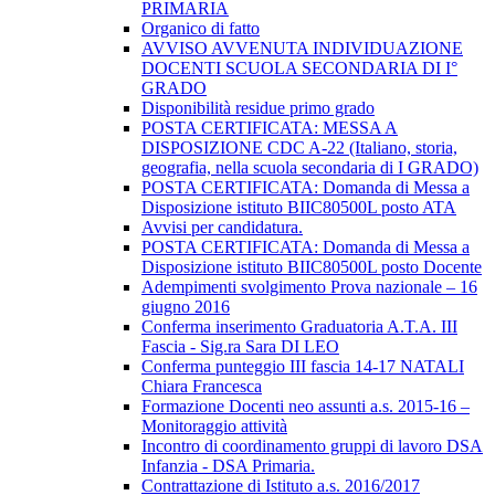
PRIMARIA
Organico di fatto
AVVISO AVVENUTA INDIVIDUAZIONE
DOCENTI SCUOLA SECONDARIA DI I°
GRADO
Disponibilità residue primo grado
POSTA CERTIFICATA: MESSA A
DISPOSIZIONE CDC A-22 (Italiano, storia,
geografia, nella scuola secondaria di I GRADO)
POSTA CERTIFICATA: Domanda di Messa a
Disposizione istituto BIIC80500L posto ATA
Avvisi per candidatura.
POSTA CERTIFICATA: Domanda di Messa a
Disposizione istituto BIIC80500L posto Docente
Adempimenti svolgimento Prova nazionale – 16
giugno 2016
Conferma inserimento Graduatoria A.T.A. III
Fascia - Sig.ra Sara DI LEO
Conferma punteggio III fascia 14-17 NATALI
Chiara Francesca
Formazione Docenti neo assunti a.s. 2015-16 –
Monitoraggio attività
Incontro di coordinamento gruppi di lavoro DSA
Infanzia - DSA Primaria.
Contrattazione di Istituto a.s. 2016/2017