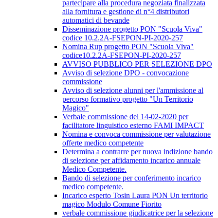
partecipare alla procedura negoziata finalizzata
alla fornitura e gestione di n°4 distributori
automatici di bevande
Disseminazione progetto PON "Scuola Viva"
codice 10.2.2A-FSEPON-PI-2020-257
Nomina Rup progetto PON "Scuola Viva"
codice10.2.2A-FSEPON-PI-2020-257
AVVISO PUBBLICO PER SELEZIONE DPO
Avviso di selezione DPO - convocazione
commissione
Avviso di selezione alunni per l'ammissione al
percorso formativo progetto "Un Territorio
Magico"
Verbale commissione del 14-02-2020 per
facilitatore linguistico esterno FAMI IMPACT
Nomina e convoca commissione per valutazione
offerte medico competente
Determina a contrarre per nuova indizione bando
di selezione per affidamento incarico annuale
Medico Competente.
Bando di selezione per conferimento incarico
medico competente.
Incarico esperto Tosin Laura PON Un territorio
magico Modulo Comune Fiorito
verbale commissione giudicatrice per la selezione