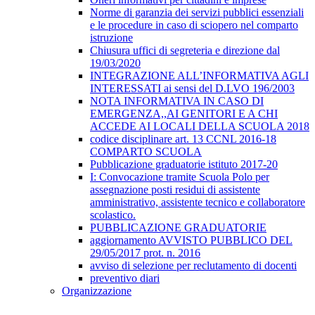
Norme di garanzia dei servizi pubblici essenziali
e le procedure in caso di sciopero nel comparto
istruzione
Chiusura uffici di segreteria e direzione dal
19/03/2020
INTEGRAZIONE ALL’INFORMATIVA AGLI
INTERESSATI ai sensi del D.LVO 196/2003
NOTA INFORMATIVA IN CASO DI
EMERGENZA,,AI GENITORI E A CHI
ACCEDE AI LOCALI DELLA SCUOLA 2018
codice disciplinare art. 13 CCNL 2016-18
COMPARTO SCUOLA
Pubblicazione graduatorie istituto 2017-20
I: Convocazione tramite Scuola Polo per
assegnazione posti residui di assistente
amministrativo, assistente tecnico e collaboratore
scolastico.
PUBBLICAZIONE GRADUATORIE
aggiornamento AVVISTO PUBBLICO DEL
29/05/2017 prot. n. 2016
avviso di selezione per reclutamento di docenti
preventivo diari
Organizzazione