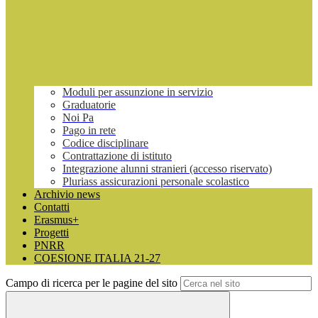
Moduli per assunzione in servizio
Graduatorie
Noi Pa
Pago in rete
Codice disciplinare
Contrattazione di istituto
Integrazione alunni stranieri (accesso riservato)
Pluriass assicurazioni personale scolastico
Archivio news
Contatti
Erasmus+
Progetti
PNRR
COESIONE ITALIA 21-27
Campo di ricerca per le pagine del sito