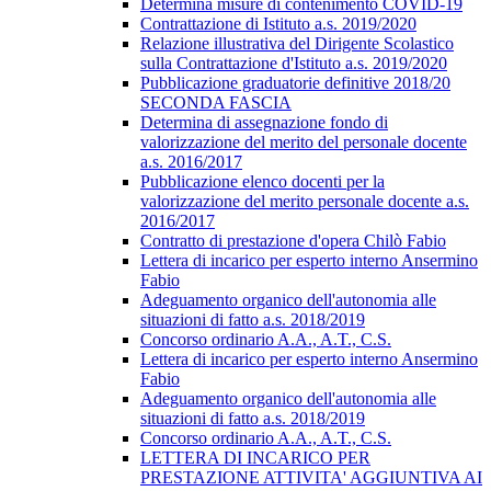
Determina misure di contenimento COVID-19
Contrattazione di Istituto a.s. 2019/2020
Relazione illustrativa del Dirigente Scolastico
sulla Contrattazione d'Istituto a.s. 2019/2020
Pubblicazione graduatorie definitive 2018/20
SECONDA FASCIA
Determina di assegnazione fondo di
valorizzazione del merito del personale docente
a.s. 2016/2017
Pubblicazione elenco docenti per la
valorizzazione del merito personale docente a.s.
2016/2017
Contratto di prestazione d'opera Chilò Fabio
Lettera di incarico per esperto interno Ansermino
Fabio
Adeguamento organico dell'autonomia alle
situazioni di fatto a.s. 2018/2019
Concorso ordinario A.A., A.T., C.S.
Lettera di incarico per esperto interno Ansermino
Fabio
Adeguamento organico dell'autonomia alle
situazioni di fatto a.s. 2018/2019
Concorso ordinario A.A., A.T., C.S.
LETTERA DI INCARICO PER
PRESTAZIONE ATTIVITA' AGGIUNTIVA AI