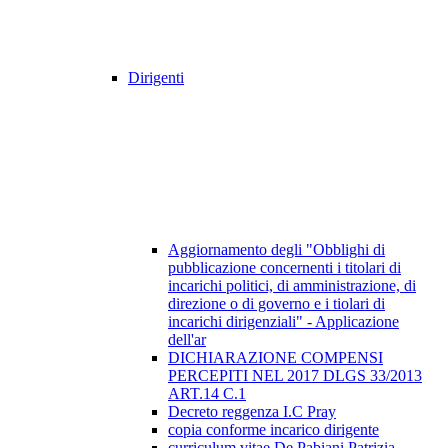
Dirigenti
Aggiornamento degli "Obblighi di
pubblicazione concernenti i titolari di
incarichi politici, di amministrazione, di
direzione o di governo e i tiolari di
incarichi dirigenziali" - Applicazione
dell'ar
DICHIARAZIONE COMPENSI
PERCEPITI NEL 2017 DLGS 33/2013
ART.14 C.1
Decreto reggenza I.C Pray
copia conforme incarico dirigente
curriculum vitae De Pabiani Patrizia