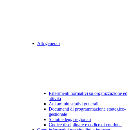
Atti generali
Riferimenti normativi su organizzazione ed
attività
Atti amministrativi generali
Documenti di programmazione strategico-
gestionale
Statuti e leggi regionali
Codice disciplinare e codice di condotta
Oneri informativi per cittadini e imprese