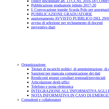
codice disciplinare art. 13 CCNL 2016-18 
Pubblicazione graduatorie istituto 2017-20
I: Convocazione tramite Scuola Polo per assegnazione
PUBBLICAZIONE GRADUATORIE
aggiornamento AVVISTO PUBBLICO DEL 29/05/2
avviso di selezione per reclutamento di docenti
preventivo diari
Organizzazione
Titolari di incarichi politici, di amministrazione, d
Sanzioni per mancata comunicazione dei dati
Rendiconti gruppi consiliari regionali/provinciali
Articolazione degli uffici
Telefono e posta elettronica
INTEGRAZIONE ALL’INFORMATIVA AGLI INTE
NOTA INFORMATIVA IN CASO DI EMERGEN
Consulenti e collaboratori