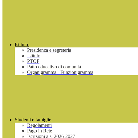
Istituto
Presidenza e segreteria
Istituto
PTOF
Patto educativo di comunità
Organigramma - Funzionigramma
Studenti e famiglie
Regolamenti
Pago in Rete
Iscrizioni a.s. 2026-2027