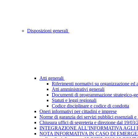
Disposizioni generali
Atti generali
Riferimenti normativi su organizzazione ed at
Atti amministrativi generali
Documenti di programmazione strategico-ge
Statuti e leggi regionali
Codice disciplinare e codice di condotta
Oneri informativi per cittadini e imprese
Norme di garanzia dei servizi pubblici essenziali e
Chiusura uffici di segreteria e direzione dal 19/03
INTEGRAZIONE ALL’INFORMATIVA AGLI INTE
NOTA INFORMATIVA IN CASO DI EMERGEN