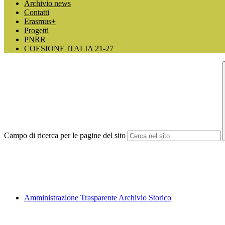
Archivio news
Contatti
Erasmus+
Progetti
PNRR
COESIONE ITALIA 21-27
Campo di ricerca per le pagine del sito
Amministrazione Trasparente Archivio Storico