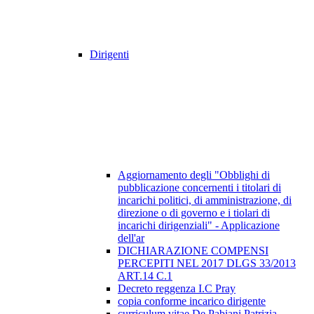
Dirigenti
Aggiornamento degli "Obblighi di
pubblicazione concernenti i titolari di
incarichi politici, di amministrazione, di
direzione o di governo e i tiolari di
incarichi dirigenziali" - Applicazione
dell'ar
DICHIARAZIONE COMPENSI
PERCEPITI NEL 2017 DLGS 33/2013
ART.14 C.1
Decreto reggenza I.C Pray
copia conforme incarico dirigente
curriculum vitae De Pabiani Patrizia