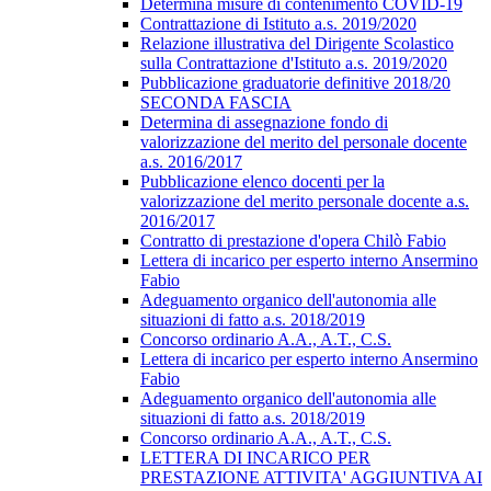
Determina misure di contenimento COVID-19
Contrattazione di Istituto a.s. 2019/2020
Relazione illustrativa del Dirigente Scolastico
sulla Contrattazione d'Istituto a.s. 2019/2020
Pubblicazione graduatorie definitive 2018/20
SECONDA FASCIA
Determina di assegnazione fondo di
valorizzazione del merito del personale docente
a.s. 2016/2017
Pubblicazione elenco docenti per la
valorizzazione del merito personale docente a.s.
2016/2017
Contratto di prestazione d'opera Chilò Fabio
Lettera di incarico per esperto interno Ansermino
Fabio
Adeguamento organico dell'autonomia alle
situazioni di fatto a.s. 2018/2019
Concorso ordinario A.A., A.T., C.S.
Lettera di incarico per esperto interno Ansermino
Fabio
Adeguamento organico dell'autonomia alle
situazioni di fatto a.s. 2018/2019
Concorso ordinario A.A., A.T., C.S.
LETTERA DI INCARICO PER
PRESTAZIONE ATTIVITA' AGGIUNTIVA AI