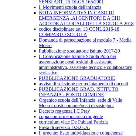
SENSI ART. 25 DLGS 165/2001
I: Movimenti scuola dell'infanzia
NOTA INFORMATIVA IN CASO DI
EMERGENZA,,AI GENITORI E A CHI
ACCEDE AI LOCALI DELLA SCUOLA 2018
codice disciplinare art. 13 CCNL 2016-18
COMPARTO SCUOLA
Domanda di partecipazione al modulo 7 - Media
Mosso
Pubblicazione graduatorie istituto 2017-20
I: Convocazione tramite Scuola Polo per
assegnazione posti residui di assistente
amministrativo, assistente tecnico e collaboratore
scolastico.
PUBBLICAZIONE GRADUATORIE
avviso di selezione per reclutamento di docenti
PUBBLICAZIONE GRAD. ISTITUTO
INFANZIA - POSTO COMUNE
Organico scuola dell’Infanzia, sede di Valle
Mosso: posti comune/posti di sostegno.
Decreto reggenza I.C Pray
copia conforme incarico dirigente
curriculum vitae De Pabiani Patrizia
Presa di servizio D.S.G.A.
I: urgente: Esito individuazione competenze