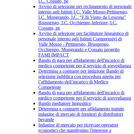
I.C. Cossato, pe
Avviso di selezione per reclutamento di personale
interno agli Istituti I.C. Valle Mosso-Pettinengo,
I.C. Mongrando, I.C. “F.lli Viano da Lessona”
Brusnengo, I.C. Occhieppo Inferiore, I.C.
Cossato, pe
Avviso di selezione per facilitatore linguistico di
personale interno agli Istituti Comprensivi di
Valle Mosso - Pettinengo, Brusnengo,
Occhieppo, Mongrando e Cossato progetto
FAMI IMPACT
Bando di gara per affidamento dell'incarico di
medico competente per il servizio di sorveglianza
Determina a contrarre per indizione Bando di
selezione pubblica con procedura aperta per
l’affidamento dell’incarico di Medico
Competente
Bando di gara per affidamento dell'incarico di
medico competente per il servizio di sorveglianza
Bando mediatore lingusitico
Determina a contrarre per affidamento tramite
indagine di mercato di fornitori di distributori
bevande
Indagine di mercato per ricercare operatori
economici che manifestino l'interesse a