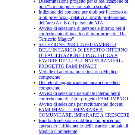
Disseminazione progetto per la realizzazione di
pon "Un computer non solo a scuola"
Indizione dei concorsi per titoli per l’accesso ai
ruoli provinciali, relativi ai profili professionali
dell’area A e B del personale ATA
Avviso di selezione di personale interno per il
conferimento di incarico di tutor progetto "Un
Territorio Magico"
SELEZIONE PER L’AFFIDAMENTO
DELL’INCARICO DI ESPERTO INTERNO
DI FACILITAZIONE LINGUISTICA A
FAVORE DEGLI ALUNNI STRANIERI -
PROGETTO FAMI IMPACT
Verbale di apertura buste incarico Medico
competente
Decreto di aggiudicazione incarico medico
competente
Avviso di selezione personale interno per il
conferimento di Tutor progetto FAMI IMPACT
Avviso di selezione per reclutamento docenti
FAMI IMPACT - IMPARARE A
COMUNICARE, IMPARARE A CRESCERE
Bando di selezione pubblica con procedura
aperta per l'affidamento dell'incarico annuale di
Medico Competente