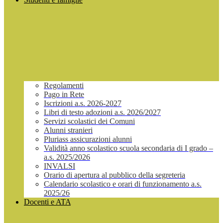
Regolamenti
Pago in Rete
Iscrizioni a.s. 2026-2027
Libri di testo adozioni a.s. 2026/2027
Servizi scolastici dei Comuni
Alunni stranieri
Pluriass assicurazioni alunni
Validità anno scolastico scuola secondaria di I grado –
a.s. 2025/2026
INVALSI
Orario di apertura al pubblico della segreteria
Calendario scolastico e orari di funzionamento a.s.
2025/26
Docenti e ATA