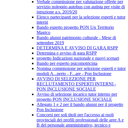
Verbale commissione per valutazione offerte per
servizio noleggio autobus con autista per visite di
istruzione a.s. 2019/20
Elenco partecipanti per la selezione esperti e tutor
interni
Bando esperto progetto PON Un Territorio
Magico
Bando alunni patrimonio culturale - Mese di
settembre 2019
DETERMINA E AVVISO DI GARA RSPP
Determina e avviso di gara RSPP
progetto Indicazioni nazionale e nuovi scenari
Bando per esperto psicomotricista
Nomina commissione per selezione esperti e tutor
moduli A...perto - F...are - Pon Inclusione
AVVISO DI SELEZIONE PER
RECLUTAMENTO ESPERTI INTERNI -
PON INCLUSIONE SOCIALE
Avviso di selezione incarico tutor interno per
progetto PON INCLUSIONE SOCIALE
Allegato 1 e 2 per il bando alunni per il progetto
Pon Inclusione
Concorsi per soli titoli per l'accesso ai ruoli
provinciali dei profili professionali delle aree A e
B del personale amministrativo, tecnico e