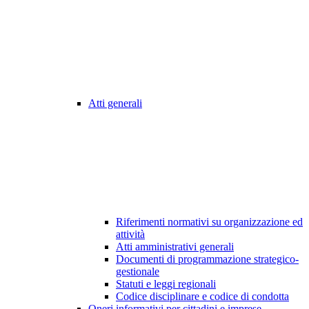
Atti generali
Riferimenti normativi su organizzazione ed
attività
Atti amministrativi generali
Documenti di programmazione strategico-
gestionale
Statuti e leggi regionali
Codice disciplinare e codice di condotta
Oneri informativi per cittadini e imprese