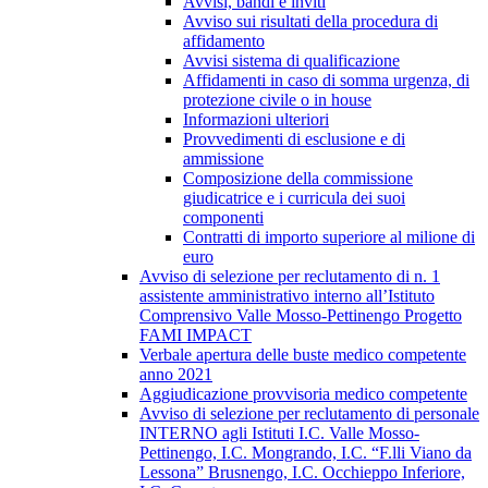
Avvisi, bandi e inviti
Avviso sui risultati della procedura di
affidamento
Avvisi sistema di qualificazione
Affidamenti in caso di somma urgenza, di
protezione civile o in house
Informazioni ulteriori
Provvedimenti di esclusione e di
ammissione
Composizione della commissione
giudicatrice e i curricula dei suoi
componenti
Contratti di importo superiore al milione di
euro
Avviso di selezione per reclutamento di n. 1
assistente amministrativo interno all’Istituto
Comprensivo Valle Mosso-Pettinengo Progetto
FAMI IMPACT
Verbale apertura delle buste medico competente
anno 2021
Aggiudicazione provvisoria medico competente
Avviso di selezione per reclutamento di personale
INTERNO agli Istituti I.C. Valle Mosso-
Pettinengo, I.C. Mongrando, I.C. “F.lli Viano da
Lessona” Brusnengo, I.C. Occhieppo Inferiore,