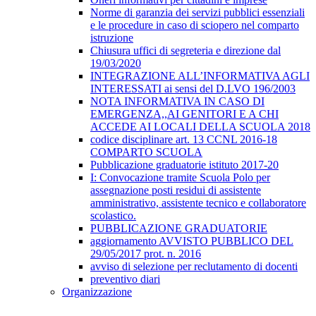
Norme di garanzia dei servizi pubblici essenziali
e le procedure in caso di sciopero nel comparto
istruzione
Chiusura uffici di segreteria e direzione dal
19/03/2020
INTEGRAZIONE ALL’INFORMATIVA AGLI
INTERESSATI ai sensi del D.LVO 196/2003
NOTA INFORMATIVA IN CASO DI
EMERGENZA,,AI GENITORI E A CHI
ACCEDE AI LOCALI DELLA SCUOLA 2018
codice disciplinare art. 13 CCNL 2016-18
COMPARTO SCUOLA
Pubblicazione graduatorie istituto 2017-20
I: Convocazione tramite Scuola Polo per
assegnazione posti residui di assistente
amministrativo, assistente tecnico e collaboratore
scolastico.
PUBBLICAZIONE GRADUATORIE
aggiornamento AVVISTO PUBBLICO DEL
29/05/2017 prot. n. 2016
avviso di selezione per reclutamento di docenti
preventivo diari
Organizzazione