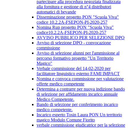
partecipare alla procedura negoziata finalizzata
alla fornitura e gestione di n°4 distributori
automatici di bevande
Disseminazione progetto PON "Scuola Viva"
codice 10.2.2A-FSEPON-PI-2020-257
Nomina Rup progetto PON "Scuola Viva"
codice10.2.2A-FSEPON-PI-2020-257
AVVISO PUBBLICO PER SELEZIONE DPO
Avviso di selezione DPO - convocazione
commissione
Avviso di selezione alunni per l'ammissione al
percorso formativo progetto "Un Territorio
Magico"
Verbale commissione del 14-02-2020 per
facilitatore linguistico esterno FAMI IMPACT
Nomina e convoca commissione per valutazione
offerte medico competente
Determina a contrarre per nuova indizione bando
di selezione per affidamento incarico annuale
Medico Competente.
Bando di selezione per conferimento incarico
medico competente.
Incarico esperto Tosin Laura PON Un territorio
magico Modulo Comune Fiorito
verbale commissione giudicatrice per la selezione