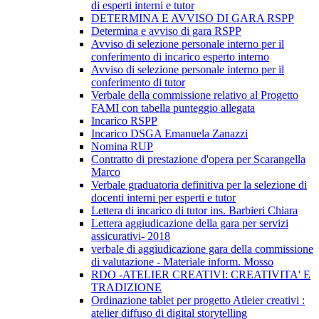
di esperti interni e tutor
DETERMINA E AVVISO DI GARA RSPP
Determina e avviso di gara RSPP
Avviso di selezione personale interno per il
conferimento di incarico esperto interno
Avviso di selezione personale interno per il
conferimento di tutor
Verbale della commissione relativo al Progetto
FAMI con tabella punteggio allegata
Incarico RSPP
Incarico DSGA Emanuela Zanazzi
Nomina RUP
Contratto di prestazione d'opera per Scarangella
Marco
Verbale graduatoria definitiva per la selezione di
docenti interni per esperti e tutor
Lettera di incarico di tutor ins. Barbieri Chiara
Lettera aggiudicazione della gara per servizi
assicurativi- 2018
verbale di aggiudicazione gara della commissione
di valutazione - Materiale inform. Mosso
RDO -ATELIER CREATIVI: CREATIVITA' E
TRADIZIONE
Ordinazione tablet per progetto Atleier creativi :
atelier diffuso di digital storytelling