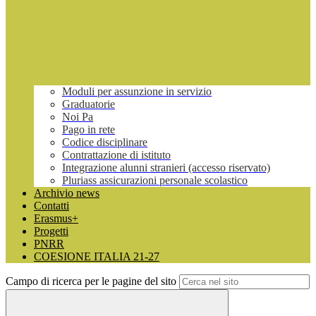
Moduli per assunzione in servizio
Graduatorie
Noi Pa
Pago in rete
Codice disciplinare
Contrattazione di istituto
Integrazione alunni stranieri (accesso riservato)
Pluriass assicurazioni personale scolastico
Archivio news
Contatti
Erasmus+
Progetti
PNRR
COESIONE ITALIA 21-27
Campo di ricerca per le pagine del sito