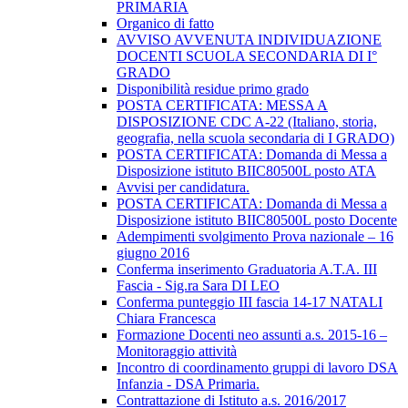
PRIMARIA
Organico di fatto
AVVISO AVVENUTA INDIVIDUAZIONE
DOCENTI SCUOLA SECONDARIA DI I°
GRADO
Disponibilità residue primo grado
POSTA CERTIFICATA: MESSA A
DISPOSIZIONE CDC A-22 (Italiano, storia,
geografia, nella scuola secondaria di I GRADO)
POSTA CERTIFICATA: Domanda di Messa a
Disposizione istituto BIIC80500L posto ATA
Avvisi per candidatura.
POSTA CERTIFICATA: Domanda di Messa a
Disposizione istituto BIIC80500L posto Docente
Adempimenti svolgimento Prova nazionale – 16
giugno 2016
Conferma inserimento Graduatoria A.T.A. III
Fascia - Sig.ra Sara DI LEO
Conferma punteggio III fascia 14-17 NATALI
Chiara Francesca
Formazione Docenti neo assunti a.s. 2015-16 –
Monitoraggio attività
Incontro di coordinamento gruppi di lavoro DSA
Infanzia - DSA Primaria.
Contrattazione di Istituto a.s. 2016/2017