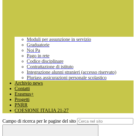
Moduli per assunzione in servizio
Graduatorie
Noi Pa
Pago in rete
Codice disciplinare
Contrattazione di istituto
Integrazione alunni stranieri (accesso riservato)
Pluriass assicurazioni personale scolastico
Archivio news
Contatti
Erasmus+
Progetti
PNRR
COESIONE ITALIA 21-27
Campo di ricerca per le pagine del sito