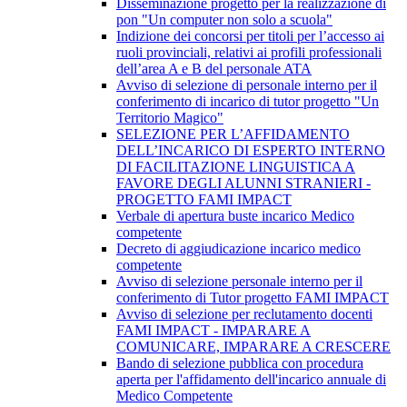
Disseminazione progetto per la realizzazione di
pon "Un computer non solo a scuola"
Indizione dei concorsi per titoli per l’accesso ai
ruoli provinciali, relativi ai profili professionali
dell’area A e B del personale ATA
Avviso di selezione di personale interno per il
conferimento di incarico di tutor progetto "Un
Territorio Magico"
SELEZIONE PER L’AFFIDAMENTO
DELL’INCARICO DI ESPERTO INTERNO
DI FACILITAZIONE LINGUISTICA A
FAVORE DEGLI ALUNNI STRANIERI -
PROGETTO FAMI IMPACT
Verbale di apertura buste incarico Medico
competente
Decreto di aggiudicazione incarico medico
competente
Avviso di selezione personale interno per il
conferimento di Tutor progetto FAMI IMPACT
Avviso di selezione per reclutamento docenti
FAMI IMPACT - IMPARARE A
COMUNICARE, IMPARARE A CRESCERE
Bando di selezione pubblica con procedura
aperta per l'affidamento dell'incarico annuale di
Medico Competente