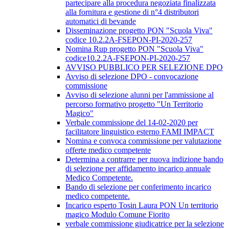
partecipare alla procedura negoziata finalizzata
alla fornitura e gestione di n°4 distributori
automatici di bevande
Disseminazione progetto PON "Scuola Viva"
codice 10.2.2A-FSEPON-PI-2020-257
Nomina Rup progetto PON "Scuola Viva"
codice10.2.2A-FSEPON-PI-2020-257
AVVISO PUBBLICO PER SELEZIONE DPO
Avviso di selezione DPO - convocazione
commissione
Avviso di selezione alunni per l'ammissione al
percorso formativo progetto "Un Territorio
Magico"
Verbale commissione del 14-02-2020 per
facilitatore linguistico esterno FAMI IMPACT
Nomina e convoca commissione per valutazione
offerte medico competente
Determina a contrarre per nuova indizione bando
di selezione per affidamento incarico annuale
Medico Competente.
Bando di selezione per conferimento incarico
medico competente.
Incarico esperto Tosin Laura PON Un territorio
magico Modulo Comune Fiorito
verbale commissione giudicatrice per la selezione