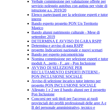
Verbale commissione per valutazione offerte per
servizio noleggio autobus con autista per visite di
istruzione a.s. 2019/20
Elenco partecipanti per la selezione esperti e tutor
interni
Bando esperto progetto PON Un Territorio
Magico
Bando alunni patrimonio culturale - Mese di
settembre 2019
DETERMINA E AVVISO DI GARA RSPP
Determina e avviso di gara RSPP
progetto Indicazioni nazionale e nuovi scenari
Bando per esperto psicomotricista
Nomina commissione per selezione esperti e tutor
moduli A...perto - F...are - Pon Inclusione
AVVISO DI SELEZIONE PER
RECLUTAMENTO ESPERTI INTERNI -
PON INCLUSIONE SOCIALE
Avviso di selezione incarico tutor interno per
progetto PON INCLUSIONE SOCIALE
Allegato 1 e 2 per il bando alunni per il progetto
Pon Inclusione
Concorsi per soli titoli per l'accesso ai ruoli
provinciali dei profili professionali delle aree A e
B del personale amministrativo, tecnico e