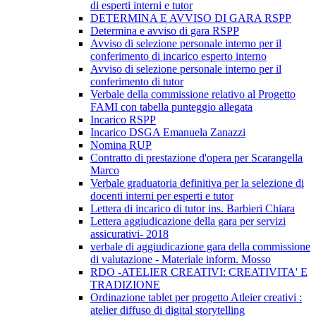
di esperti interni e tutor
DETERMINA E AVVISO DI GARA RSPP
Determina e avviso di gara RSPP
Avviso di selezione personale interno per il
conferimento di incarico esperto interno
Avviso di selezione personale interno per il
conferimento di tutor
Verbale della commissione relativo al Progetto
FAMI con tabella punteggio allegata
Incarico RSPP
Incarico DSGA Emanuela Zanazzi
Nomina RUP
Contratto di prestazione d'opera per Scarangella
Marco
Verbale graduatoria definitiva per la selezione di
docenti interni per esperti e tutor
Lettera di incarico di tutor ins. Barbieri Chiara
Lettera aggiudicazione della gara per servizi
assicurativi- 2018
verbale di aggiudicazione gara della commissione
di valutazione - Materiale inform. Mosso
RDO -ATELIER CREATIVI: CREATIVITA' E
TRADIZIONE
Ordinazione tablet per progetto Atleier creativi :
atelier diffuso di digital storytelling