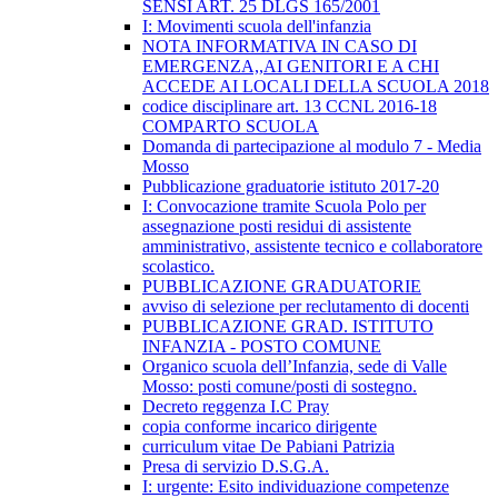
SENSI ART. 25 DLGS 165/2001
I: Movimenti scuola dell'infanzia
NOTA INFORMATIVA IN CASO DI
EMERGENZA,,AI GENITORI E A CHI
ACCEDE AI LOCALI DELLA SCUOLA 2018
codice disciplinare art. 13 CCNL 2016-18
COMPARTO SCUOLA
Domanda di partecipazione al modulo 7 - Media
Mosso
Pubblicazione graduatorie istituto 2017-20
I: Convocazione tramite Scuola Polo per
assegnazione posti residui di assistente
amministrativo, assistente tecnico e collaboratore
scolastico.
PUBBLICAZIONE GRADUATORIE
avviso di selezione per reclutamento di docenti
PUBBLICAZIONE GRAD. ISTITUTO
INFANZIA - POSTO COMUNE
Organico scuola dell’Infanzia, sede di Valle
Mosso: posti comune/posti di sostegno.
Decreto reggenza I.C Pray
copia conforme incarico dirigente
curriculum vitae De Pabiani Patrizia
Presa di servizio D.S.G.A.
I: urgente: Esito individuazione competenze