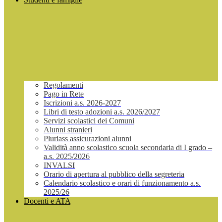
Regolamenti
Pago in Rete
Iscrizioni a.s. 2026-2027
Libri di testo adozioni a.s. 2026/2027
Servizi scolastici dei Comuni
Alunni stranieri
Pluriass assicurazioni alunni
Validità anno scolastico scuola secondaria di I grado –
a.s. 2025/2026
INVALSI
Orario di apertura al pubblico della segreteria
Calendario scolastico e orari di funzionamento a.s.
2025/26
Docenti e ATA