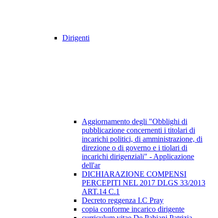
Dirigenti
Aggiornamento degli "Obblighi di
pubblicazione concernenti i titolari di
incarichi politici, di amministrazione, di
direzione o di governo e i tiolari di
incarichi dirigenziali" - Applicazione
dell'ar
DICHIARAZIONE COMPENSI
PERCEPITI NEL 2017 DLGS 33/2013
ART.14 C.1
Decreto reggenza I.C Pray
copia conforme incarico dirigente
curriculum vitae De Pabiani Patrizia