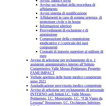
Avvisi, bandi e inviti
Avviso sui risultati della procedura di
affidamento
Avvisi sistema di qualificazione
Affidamenti in caso di somma urgenza, di
protezione civile o in house
Informazioni ulteriori
Provvedimenti di esclusione e di
ammissione
Composizione della commissione
giudicatrice e i curricula dei suoi
componenti
Contratti di importo superiore al milione di
euro
Avviso di selezione per reclutamento di n. 1
assistente amministrativo interno all’Istituto
Comprensivo Valle Mosso-Pettinengo Progetto
FAMI IMPACT
Verbale apertura delle buste medico competente
anno 2021
Aggiudicazione provvisoria medico competente
Avviso di selezione per reclutamento di personale
INTERNO agli Istituti I.C. Valle Mosso-
Pettinengo, I.C. Mongrando, I.C. “F.lli Viano da
Lessona” Brusnengo, I.C. Occhieppo Inferiore,