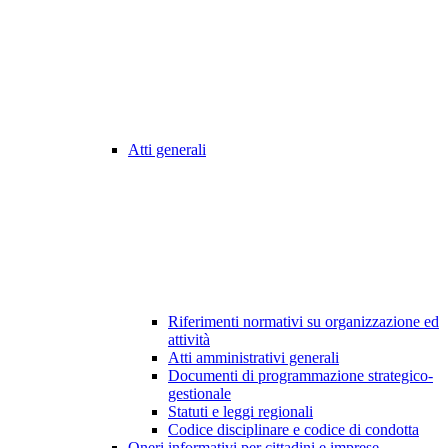
Atti generali
Riferimenti normativi su organizzazione ed
attività
Atti amministrativi generali
Documenti di programmazione strategico-
gestionale
Statuti e leggi regionali
Codice disciplinare e codice di condotta
Oneri informativi per cittadini e imprese