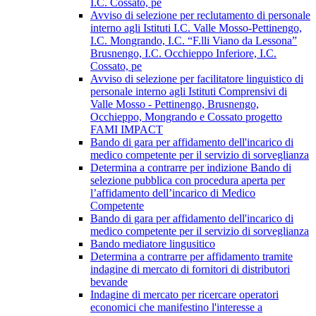
I.C. Cossato, pe
Avviso di selezione per reclutamento di personale
interno agli Istituti I.C. Valle Mosso-Pettinengo,
I.C. Mongrando, I.C. “F.lli Viano da Lessona”
Brusnengo, I.C. Occhieppo Inferiore, I.C.
Cossato, pe
Avviso di selezione per facilitatore linguistico di
personale interno agli Istituti Comprensivi di
Valle Mosso - Pettinengo, Brusnengo,
Occhieppo, Mongrando e Cossato progetto
FAMI IMPACT
Bando di gara per affidamento dell'incarico di
medico competente per il servizio di sorveglianza
Determina a contrarre per indizione Bando di
selezione pubblica con procedura aperta per
l’affidamento dell’incarico di Medico
Competente
Bando di gara per affidamento dell'incarico di
medico competente per il servizio di sorveglianza
Bando mediatore lingusitico
Determina a contrarre per affidamento tramite
indagine di mercato di fornitori di distributori
bevande
Indagine di mercato per ricercare operatori
economici che manifestino l'interesse a