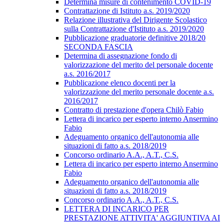
Determina misure di contenimento COVID-19
Contrattazione di Istituto a.s. 2019/2020
Relazione illustrativa del Dirigente Scolastico
sulla Contrattazione d'Istituto a.s. 2019/2020
Pubblicazione graduatorie definitive 2018/20
SECONDA FASCIA
Determina di assegnazione fondo di
valorizzazione del merito del personale docente
a.s. 2016/2017
Pubblicazione elenco docenti per la
valorizzazione del merito personale docente a.s.
2016/2017
Contratto di prestazione d'opera Chilò Fabio
Lettera di incarico per esperto interno Ansermino
Fabio
Adeguamento organico dell'autonomia alle
situazioni di fatto a.s. 2018/2019
Concorso ordinario A.A., A.T., C.S.
Lettera di incarico per esperto interno Ansermino
Fabio
Adeguamento organico dell'autonomia alle
situazioni di fatto a.s. 2018/2019
Concorso ordinario A.A., A.T., C.S.
LETTERA DI INCARICO PER
PRESTAZIONE ATTIVITA' AGGIUNTIVA AI