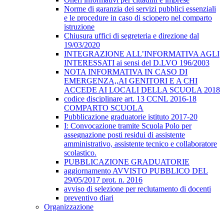
Norme di garanzia dei servizi pubblici essenziali
e le procedure in caso di sciopero nel comparto
istruzione
Chiusura uffici di segreteria e direzione dal
19/03/2020
INTEGRAZIONE ALL’INFORMATIVA AGLI
INTERESSATI ai sensi del D.LVO 196/2003
NOTA INFORMATIVA IN CASO DI
EMERGENZA,,AI GENITORI E A CHI
ACCEDE AI LOCALI DELLA SCUOLA 2018
codice disciplinare art. 13 CCNL 2016-18
COMPARTO SCUOLA
Pubblicazione graduatorie istituto 2017-20
I: Convocazione tramite Scuola Polo per
assegnazione posti residui di assistente
amministrativo, assistente tecnico e collaboratore
scolastico.
PUBBLICAZIONE GRADUATORIE
aggiornamento AVVISTO PUBBLICO DEL
29/05/2017 prot. n. 2016
avviso di selezione per reclutamento di docenti
preventivo diari
Organizzazione