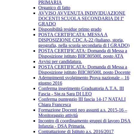
PRIMARIA
Organico di fatto
AVVISO AVVENUTA INDIVIDUAZIONE
DOCENTI SCUOLA SECONDARIA DI I°
GRADO
Disponibilità residue primo grado
POSTA CERTIFICATA: MESSA A
DISPOSIZIONE CDC A-22 (Italiano, storia,
geografia, nella scuola secondaria di I GRADO)
POSTA CERTIFICATA: Domanda di Messa a
Disposizione istituto BIIC80500L posto ATA
Avvisi per candidatura.
POSTA CERTIFICATA: Domanda di Messa a
Disposizione istituto BIIC80500L posto Docente
Adempimenti svolgimento Prova nazionale – 16
giugno 2016
Conferma inserimento Graduatoria A.T.A. III
Fascia - Sig.ra Sara DI LEO
Conferma punteggio III fascia 14-17 NATALI
Chiara Francesca
Formazione Docenti neo assunti a.s. 2015-16 –
Monitoraggio attività
Incontro di coordinamento gruppi di lavoro DSA
Infanzia - DSA Primaria.
Contrattazione di Istituto a.s. 2016/2017