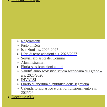
Regolamenti
Pago in Rete
Iscrizioni a.s. 2026-2027
Libri di testo adozioni a.s. 2026/2027
Servizi scolastici dei Comuni
Alunni stranieri
Pluriass assicurazioni alunni
Validità anno scolastico scuola secondaria di I grado –
a.s. 2025/2026
INVALSI
Orario di apertura al pubblico della segreteria
Calendario scolastico e orari di funzionamento a.s.
2025/26
Docenti e ATA