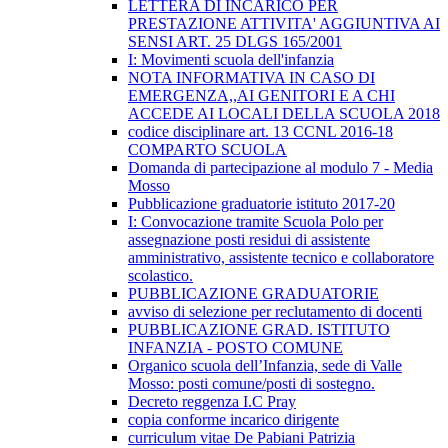
LETTERA DI INCARICO PER
PRESTAZIONE ATTIVITA' AGGIUNTIVA AI
SENSI ART. 25 DLGS 165/2001
I: Movimenti scuola dell'infanzia
NOTA INFORMATIVA IN CASO DI
EMERGENZA,,AI GENITORI E A CHI
ACCEDE AI LOCALI DELLA SCUOLA 2018
codice disciplinare art. 13 CCNL 2016-18
COMPARTO SCUOLA
Domanda di partecipazione al modulo 7 - Media
Mosso
Pubblicazione graduatorie istituto 2017-20
I: Convocazione tramite Scuola Polo per
assegnazione posti residui di assistente
amministrativo, assistente tecnico e collaboratore
scolastico.
PUBBLICAZIONE GRADUATORIE
avviso di selezione per reclutamento di docenti
PUBBLICAZIONE GRAD. ISTITUTO
INFANZIA - POSTO COMUNE
Organico scuola dell’Infanzia, sede di Valle
Mosso: posti comune/posti di sostegno.
Decreto reggenza I.C Pray
copia conforme incarico dirigente
curriculum vitae De Pabiani Patrizia