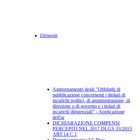
Dirigenti
Aggiornamento degli "Obblighi di
pubblicazione concernenti i titolari di
incarichi politici, di amministrazione, di
direzione o di governo e i tiolari di
incarichi dirigenziali" - Applicazione
dell'ar
DICHIARAZIONE COMPENSI
PERCEPITI NEL 2017 DLGS 33/2013
ART.14 C.1
Decreto reggenza I.C Pray