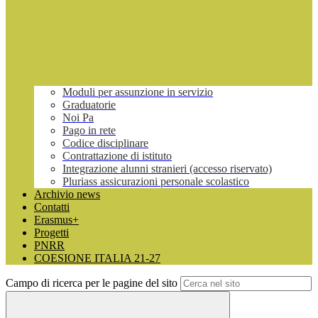
Moduli per assunzione in servizio
Graduatorie
Noi Pa
Pago in rete
Codice disciplinare
Contrattazione di istituto
Integrazione alunni stranieri (accesso riservato)
Pluriass assicurazioni personale scolastico
Archivio news
Contatti
Erasmus+
Progetti
PNRR
COESIONE ITALIA 21-27
Campo di ricerca per le pagine del sito