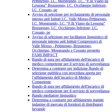
Pettinengo, I.C. Mongrando, I.C. “F.lli Viano da
Lessona” Brusnengo, I.C. Occhieppo Inferiore,
I.C. Cossato, pe
Avviso di selezione per reclutamento di personale
interno agli Istituti I.C. Valle Mosso-Pettinengo,
I.C. Mongrando, I.C. “F.lli Viano da Lessona”
Brusnengo, I.C. Occhieppo Inferiore, I.C.
Cossato, pe
Avviso di selezione per facilitatore linguistico di
personale interno agli Istituti Comprensivi di
Valle Mosso - Pettinengo, Brusnengo,
Occhieppo, Mongrando e Cossato progetto
FAMI IMPACT
Bando di gara per affidamento dell'incarico di
medico competente per il servizio di sorveglianza
Determina a contrarre per indizione Bando di
selezione pubblica con procedura aperta per
l’affidamento dell’incarico di Medico
Competente
Bando di gara per affidamento dell'incarico di
medico competente per il servizio di sorveglianza
Bando mediatore lingusitico
Determina a contrarre per affidamento tramite
indagine di mercato di fornitori di distributori
bevande