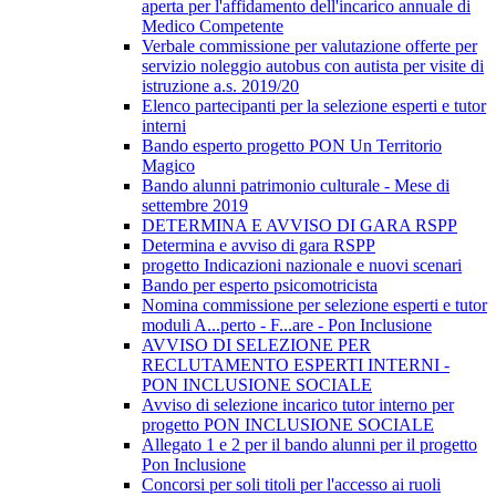
aperta per l'affidamento dell'incarico annuale di
Medico Competente
Verbale commissione per valutazione offerte per
servizio noleggio autobus con autista per visite di
istruzione a.s. 2019/20
Elenco partecipanti per la selezione esperti e tutor
interni
Bando esperto progetto PON Un Territorio
Magico
Bando alunni patrimonio culturale - Mese di
settembre 2019
DETERMINA E AVVISO DI GARA RSPP
Determina e avviso di gara RSPP
progetto Indicazioni nazionale e nuovi scenari
Bando per esperto psicomotricista
Nomina commissione per selezione esperti e tutor
moduli A...perto - F...are - Pon Inclusione
AVVISO DI SELEZIONE PER
RECLUTAMENTO ESPERTI INTERNI -
PON INCLUSIONE SOCIALE
Avviso di selezione incarico tutor interno per
progetto PON INCLUSIONE SOCIALE
Allegato 1 e 2 per il bando alunni per il progetto
Pon Inclusione
Concorsi per soli titoli per l'accesso ai ruoli