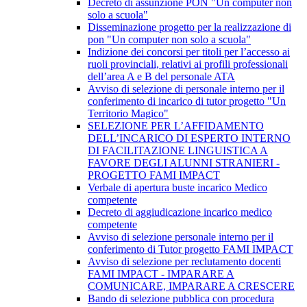
Decreto di assunzione PON "Un computer non
solo a scuola"
Disseminazione progetto per la realizzazione di
pon "Un computer non solo a scuola"
Indizione dei concorsi per titoli per l’accesso ai
ruoli provinciali, relativi ai profili professionali
dell’area A e B del personale ATA
Avviso di selezione di personale interno per il
conferimento di incarico di tutor progetto "Un
Territorio Magico"
SELEZIONE PER L’AFFIDAMENTO
DELL’INCARICO DI ESPERTO INTERNO
DI FACILITAZIONE LINGUISTICA A
FAVORE DEGLI ALUNNI STRANIERI -
PROGETTO FAMI IMPACT
Verbale di apertura buste incarico Medico
competente
Decreto di aggiudicazione incarico medico
competente
Avviso di selezione personale interno per il
conferimento di Tutor progetto FAMI IMPACT
Avviso di selezione per reclutamento docenti
FAMI IMPACT - IMPARARE A
COMUNICARE, IMPARARE A CRESCERE
Bando di selezione pubblica con procedura