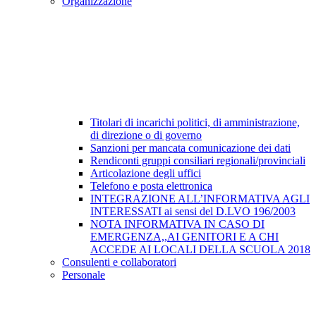
Organizzazione
Titolari di incarichi politici, di amministrazione,
di direzione o di governo
Sanzioni per mancata comunicazione dei dati
Rendiconti gruppi consiliari regionali/provinciali
Articolazione degli uffici
Telefono e posta elettronica
INTEGRAZIONE ALL’INFORMATIVA AGLI
INTERESSATI ai sensi del D.LVO 196/2003
NOTA INFORMATIVA IN CASO DI
EMERGENZA,,AI GENITORI E A CHI
ACCEDE AI LOCALI DELLA SCUOLA 2018
Consulenti e collaboratori
Personale