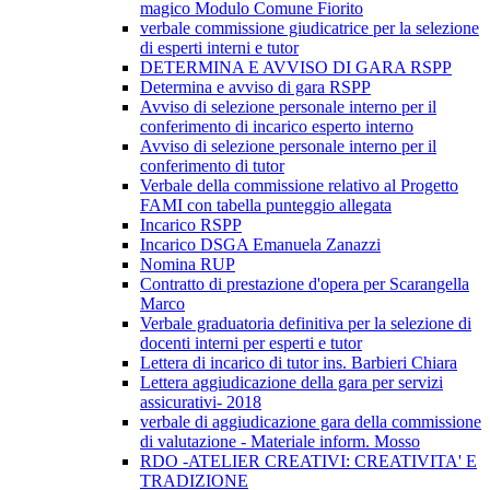
magico Modulo Comune Fiorito
verbale commissione giudicatrice per la selezione
di esperti interni e tutor
DETERMINA E AVVISO DI GARA RSPP
Determina e avviso di gara RSPP
Avviso di selezione personale interno per il
conferimento di incarico esperto interno
Avviso di selezione personale interno per il
conferimento di tutor
Verbale della commissione relativo al Progetto
FAMI con tabella punteggio allegata
Incarico RSPP
Incarico DSGA Emanuela Zanazzi
Nomina RUP
Contratto di prestazione d'opera per Scarangella
Marco
Verbale graduatoria definitiva per la selezione di
docenti interni per esperti e tutor
Lettera di incarico di tutor ins. Barbieri Chiara
Lettera aggiudicazione della gara per servizi
assicurativi- 2018
verbale di aggiudicazione gara della commissione
di valutazione - Materiale inform. Mosso
RDO -ATELIER CREATIVI: CREATIVITA' E
TRADIZIONE