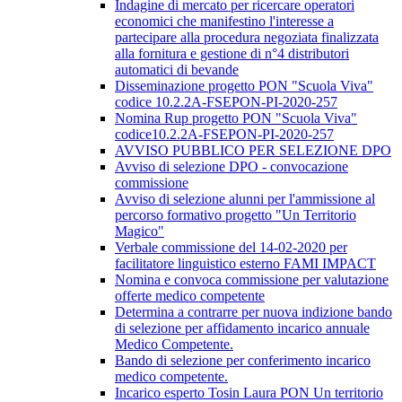
Indagine di mercato per ricercare operatori
economici che manifestino l'interesse a
partecipare alla procedura negoziata finalizzata
alla fornitura e gestione di n°4 distributori
automatici di bevande
Disseminazione progetto PON "Scuola Viva"
codice 10.2.2A-FSEPON-PI-2020-257
Nomina Rup progetto PON "Scuola Viva"
codice10.2.2A-FSEPON-PI-2020-257
AVVISO PUBBLICO PER SELEZIONE DPO
Avviso di selezione DPO - convocazione
commissione
Avviso di selezione alunni per l'ammissione al
percorso formativo progetto "Un Territorio
Magico"
Verbale commissione del 14-02-2020 per
facilitatore linguistico esterno FAMI IMPACT
Nomina e convoca commissione per valutazione
offerte medico competente
Determina a contrarre per nuova indizione bando
di selezione per affidamento incarico annuale
Medico Competente.
Bando di selezione per conferimento incarico
medico competente.
Incarico esperto Tosin Laura PON Un territorio