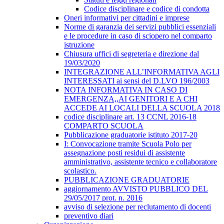
Codice disciplinare e codice di condotta
Oneri informativi per cittadini e imprese
Norme di garanzia dei servizi pubblici essenziali
e le procedure in caso di sciopero nel comparto
istruzione
Chiusura uffici di segreteria e direzione dal
19/03/2020
INTEGRAZIONE ALL’INFORMATIVA AGLI
INTERESSATI ai sensi del D.LVO 196/2003
NOTA INFORMATIVA IN CASO DI
EMERGENZA,,AI GENITORI E A CHI
ACCEDE AI LOCALI DELLA SCUOLA 2018
codice disciplinare art. 13 CCNL 2016-18
COMPARTO SCUOLA
Pubblicazione graduatorie istituto 2017-20
I: Convocazione tramite Scuola Polo per
assegnazione posti residui di assistente
amministrativo, assistente tecnico e collaboratore
scolastico.
PUBBLICAZIONE GRADUATORIE
aggiornamento AVVISTO PUBBLICO DEL
29/05/2017 prot. n. 2016
avviso di selezione per reclutamento di docenti
preventivo diari