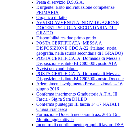
Presa di servizio D.S.G.A.
I: urgente: Esito individuazione competenze
PRIMARIA
Organico di fatto
AVVISO AVVENUTA INDIVIDUAZIONE
DOCENTI SCUOLA SECONDARIA DI I°
GRADO
Disponibilità residue primo grado
POSTA CERTIFICATA: MESSA A
DISPOSIZIONE CDC A-22 (Italiano, storia,
geografia, nella scuola secondaria di I GRADO)
POSTA CERTIFICATA: Domanda di Messa a
Disposizione istituto BIIC80500L posto ATA
Avvisi per candidatura.
POSTA CERTIFICATA: Domanda di Messa a
Disposizione istituto BIIC80500L posto Docente
Adempimenti svolgimento Prova nazionale – 16
giugno 2016
Conferma inserimento Graduatoria A.T.A. III
Fascia - Sig.ra Sara DI LEO
Conferma punteggio III fascia 14-17 NATALI
Chiara Francesca
Formazione Docenti neo assunti a.s. 2015-16 –
Monitoraggio attività
Incontro di coordinamento gruppi di lavoro DSA