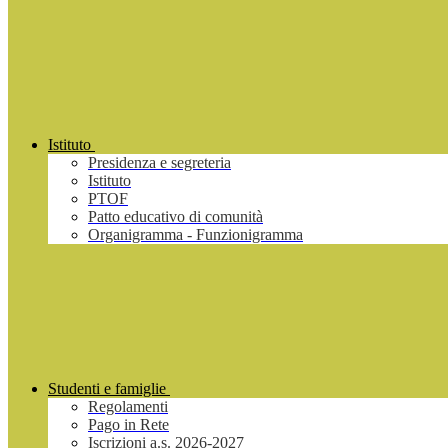
Istituto
Presidenza e segreteria
Istituto
PTOF
Patto educativo di comunità
Organigramma - Funzionigramma
Studenti e famiglie
Regolamenti
Pago in Rete
Iscrizioni a.s. 2026-2027