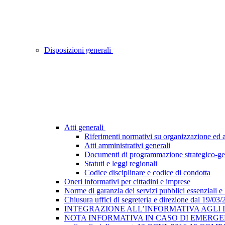
Disposizioni generali
Atti generali
Riferimenti normativi su organizzazione ed at
Atti amministrativi generali
Documenti di programmazione strategico-ge
Statuti e leggi regionali
Codice disciplinare e codice di condotta
Oneri informativi per cittadini e imprese
Norme di garanzia dei servizi pubblici essenziali e
Chiusura uffici di segreteria e direzione dal 19/03
INTEGRAZIONE ALL’INFORMATIVA AGLI INTE
NOTA INFORMATIVA IN CASO DI EMERGEN