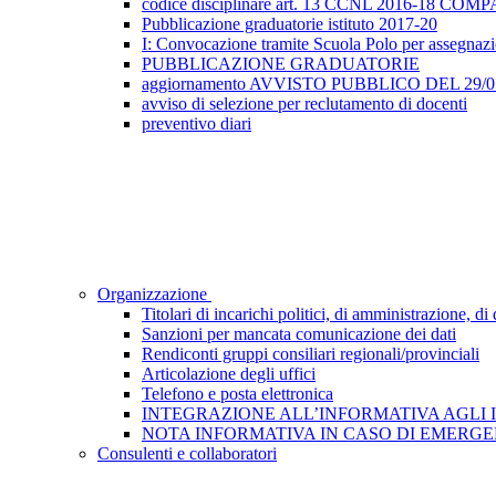
codice disciplinare art. 13 CCNL 2016-18 
Pubblicazione graduatorie istituto 2017-20
I: Convocazione tramite Scuola Polo per assegnazione
PUBBLICAZIONE GRADUATORIE
aggiornamento AVVISTO PUBBLICO DEL 29/05/2
avviso di selezione per reclutamento di docenti
preventivo diari
Organizzazione
Titolari di incarichi politici, di amministrazione, d
Sanzioni per mancata comunicazione dei dati
Rendiconti gruppi consiliari regionali/provinciali
Articolazione degli uffici
Telefono e posta elettronica
INTEGRAZIONE ALL’INFORMATIVA AGLI INTE
NOTA INFORMATIVA IN CASO DI EMERGEN
Consulenti e collaboratori