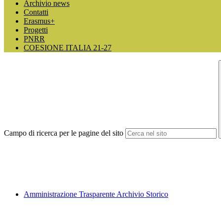
Archivio news
Contatti
Erasmus+
Progetti
PNRR
COESIONE ITALIA 21-27
Campo di ricerca per le pagine del sito
Amministrazione Trasparente Archivio Storico