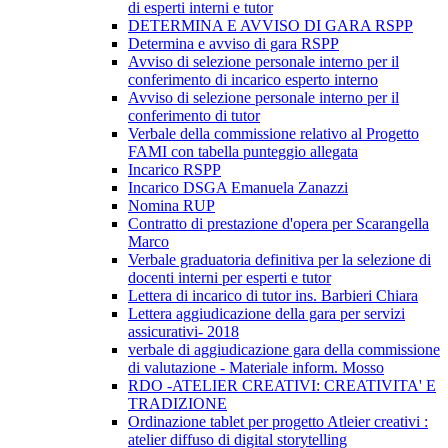
di esperti interni e tutor
DETERMINA E AVVISO DI GARA RSPP
Determina e avviso di gara RSPP
Avviso di selezione personale interno per il
conferimento di incarico esperto interno
Avviso di selezione personale interno per il
conferimento di tutor
Verbale della commissione relativo al Progetto
FAMI con tabella punteggio allegata
Incarico RSPP
Incarico DSGA Emanuela Zanazzi
Nomina RUP
Contratto di prestazione d'opera per Scarangella
Marco
Verbale graduatoria definitiva per la selezione di
docenti interni per esperti e tutor
Lettera di incarico di tutor ins. Barbieri Chiara
Lettera aggiudicazione della gara per servizi
assicurativi- 2018
verbale di aggiudicazione gara della commissione
di valutazione - Materiale inform. Mosso
RDO -ATELIER CREATIVI: CREATIVITA' E
TRADIZIONE
Ordinazione tablet per progetto Atleier creativi :
atelier diffuso di digital storytelling