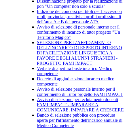
Disseminazione progetto per la realizzazione di
pon "Un computer non solo a scuola"
Indizione dei concorsi per titoli per l’accesso ai
ruoli provinciali, relativi ai profili professionali
dell’area A e B del personale ATA
Avviso di selezione di personale interno per il
conferimento di incarico di tutor progetto "Un
Territorio Magico"
SELEZIONE PER L’AFFIDAMENTO
DELL’INCARICO DI ESPERTO INTERNO
DI FACILITAZIONE LINGUISTICA A
FAVORE DEGLI ALUNNI STRANIERI -
PROGETTO FAMI IMPACT
Verbale di apertura buste incarico Medico
competente
Decreto di aggiudicazione incarico medico
competente
Avviso di selezione personale interno per il
conferimento di Tutor progetto FAMI IMPACT
Avviso di selezione per reclutamento docenti
FAMI IMPACT - IMPARARE A
COMUNICARE, IMPARARE A CRESCERE
Bando di selezione pubblica con procedura
aperta per l'affidamento dell'incarico annuale di
Medico Competente