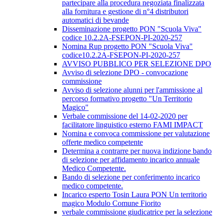
partecipare alla procedura negoziata finalizzata
alla fornitura e gestione di n°4 distributori
automatici di bevande
Disseminazione progetto PON "Scuola Viva"
codice 10.2.2A-FSEPON-PI-2020-257
Nomina Rup progetto PON "Scuola Viva"
codice10.2.2A-FSEPON-PI-2020-257
AVVISO PUBBLICO PER SELEZIONE DPO
Avviso di selezione DPO - convocazione
commissione
Avviso di selezione alunni per l'ammissione al
percorso formativo progetto "Un Territorio
Magico"
Verbale commissione del 14-02-2020 per
facilitatore linguistico esterno FAMI IMPACT
Nomina e convoca commissione per valutazione
offerte medico competente
Determina a contrarre per nuova indizione bando
di selezione per affidamento incarico annuale
Medico Competente.
Bando di selezione per conferimento incarico
medico competente.
Incarico esperto Tosin Laura PON Un territorio
magico Modulo Comune Fiorito
verbale commissione giudicatrice per la selezione