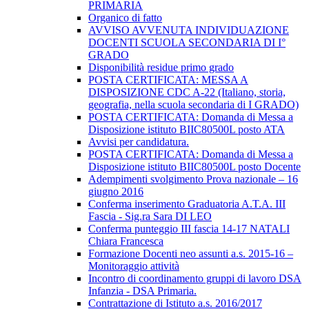
PRIMARIA
Organico di fatto
AVVISO AVVENUTA INDIVIDUAZIONE
DOCENTI SCUOLA SECONDARIA DI I°
GRADO
Disponibilità residue primo grado
POSTA CERTIFICATA: MESSA A
DISPOSIZIONE CDC A-22 (Italiano, storia,
geografia, nella scuola secondaria di I GRADO)
POSTA CERTIFICATA: Domanda di Messa a
Disposizione istituto BIIC80500L posto ATA
Avvisi per candidatura.
POSTA CERTIFICATA: Domanda di Messa a
Disposizione istituto BIIC80500L posto Docente
Adempimenti svolgimento Prova nazionale – 16
giugno 2016
Conferma inserimento Graduatoria A.T.A. III
Fascia - Sig.ra Sara DI LEO
Conferma punteggio III fascia 14-17 NATALI
Chiara Francesca
Formazione Docenti neo assunti a.s. 2015-16 –
Monitoraggio attività
Incontro di coordinamento gruppi di lavoro DSA
Infanzia - DSA Primaria.
Contrattazione di Istituto a.s. 2016/2017