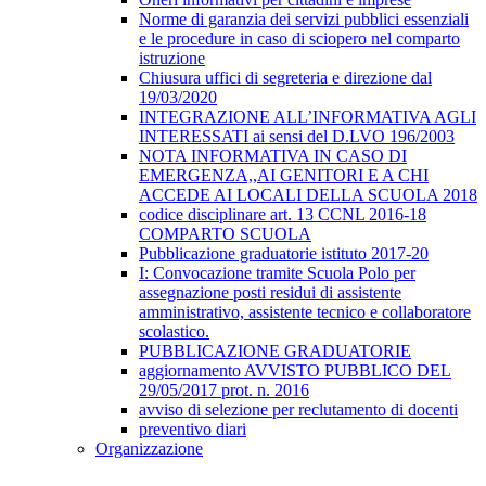
Norme di garanzia dei servizi pubblici essenziali
e le procedure in caso di sciopero nel comparto
istruzione
Chiusura uffici di segreteria e direzione dal
19/03/2020
INTEGRAZIONE ALL’INFORMATIVA AGLI
INTERESSATI ai sensi del D.LVO 196/2003
NOTA INFORMATIVA IN CASO DI
EMERGENZA,,AI GENITORI E A CHI
ACCEDE AI LOCALI DELLA SCUOLA 2018
codice disciplinare art. 13 CCNL 2016-18
COMPARTO SCUOLA
Pubblicazione graduatorie istituto 2017-20
I: Convocazione tramite Scuola Polo per
assegnazione posti residui di assistente
amministrativo, assistente tecnico e collaboratore
scolastico.
PUBBLICAZIONE GRADUATORIE
aggiornamento AVVISTO PUBBLICO DEL
29/05/2017 prot. n. 2016
avviso di selezione per reclutamento di docenti
preventivo diari
Organizzazione