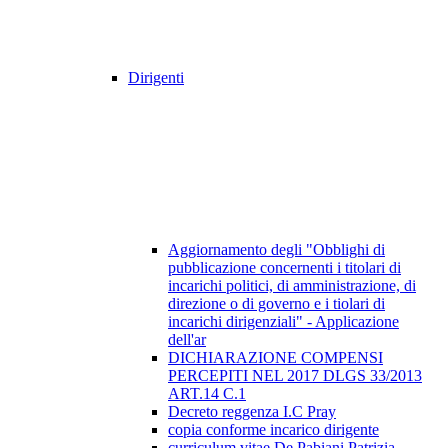
Dirigenti
Aggiornamento degli "Obblighi di
pubblicazione concernenti i titolari di
incarichi politici, di amministrazione, di
direzione o di governo e i tiolari di
incarichi dirigenziali" - Applicazione
dell'ar
DICHIARAZIONE COMPENSI
PERCEPITI NEL 2017 DLGS 33/2013
ART.14 C.1
Decreto reggenza I.C Pray
copia conforme incarico dirigente
curriculum vitae De Pabiani Patrizia