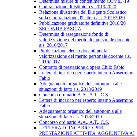
Determina misure di contenimento COVID-19
Contrattazione di Istituto a.s. 2019/2020
Relazione illustrativa del Dirigente Scolastico
sulla Contrattazione d'Istituto a.s. 2019/2020
Pubblicazione graduatorie definitive 2018/20
SECONDA FASCIA
Determina di assegnazione fondo di
valorizzazione del merito del personale docente
a.s. 2016/2017
Pubblicazione elenco docenti per la
valorizzazione del merito personale docente a.s.
2016/2017
Contratto di prestazione d'opera Chilò Fabio
Lettera di incarico per esperto interno Ansermino
Fabio
Adeguamento organico dell'autonomia alle
situazioni di fatto a.s. 2018/2019
Concorso ordinario A.A., A.T., C.S.
Lettera di incarico per esperto interno Ansermino
Fabio
Adeguamento organico dell'autonomia alle
situazioni di fatto a.s. 2018/2019
Concorso ordinario A.A., A.T., C.S.
LETTERA DI INCARICO PER
PRESTAZIONE ATTIVITA' AGGIUNTIVA AI