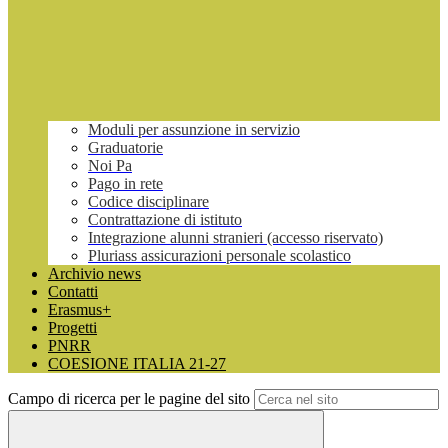
Moduli per assunzione in servizio
Graduatorie
Noi Pa
Pago in rete
Codice disciplinare
Contrattazione di istituto
Integrazione alunni stranieri (accesso riservato)
Pluriass assicurazioni personale scolastico
Archivio news
Contatti
Erasmus+
Progetti
PNRR
COESIONE ITALIA 21-27
Campo di ricerca per le pagine del sito