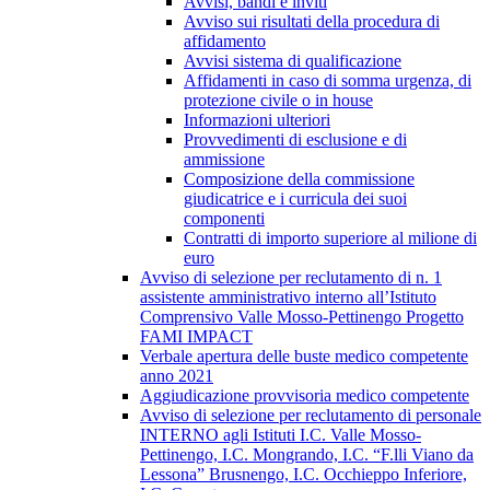
Avvisi, bandi e inviti
Avviso sui risultati della procedura di
affidamento
Avvisi sistema di qualificazione
Affidamenti in caso di somma urgenza, di
protezione civile o in house
Informazioni ulteriori
Provvedimenti di esclusione e di
ammissione
Composizione della commissione
giudicatrice e i curricula dei suoi
componenti
Contratti di importo superiore al milione di
euro
Avviso di selezione per reclutamento di n. 1
assistente amministrativo interno all’Istituto
Comprensivo Valle Mosso-Pettinengo Progetto
FAMI IMPACT
Verbale apertura delle buste medico competente
anno 2021
Aggiudicazione provvisoria medico competente
Avviso di selezione per reclutamento di personale
INTERNO agli Istituti I.C. Valle Mosso-
Pettinengo, I.C. Mongrando, I.C. “F.lli Viano da
Lessona” Brusnengo, I.C. Occhieppo Inferiore,