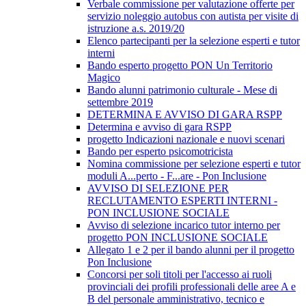
Verbale commissione per valutazione offerte per
servizio noleggio autobus con autista per visite di
istruzione a.s. 2019/20
Elenco partecipanti per la selezione esperti e tutor
interni
Bando esperto progetto PON Un Territorio
Magico
Bando alunni patrimonio culturale - Mese di
settembre 2019
DETERMINA E AVVISO DI GARA RSPP
Determina e avviso di gara RSPP
progetto Indicazioni nazionale e nuovi scenari
Bando per esperto psicomotricista
Nomina commissione per selezione esperti e tutor
moduli A...perto - F...are - Pon Inclusione
AVVISO DI SELEZIONE PER
RECLUTAMENTO ESPERTI INTERNI -
PON INCLUSIONE SOCIALE
Avviso di selezione incarico tutor interno per
progetto PON INCLUSIONE SOCIALE
Allegato 1 e 2 per il bando alunni per il progetto
Pon Inclusione
Concorsi per soli titoli per l'accesso ai ruoli
provinciali dei profili professionali delle aree A e
B del personale amministrativo, tecnico e