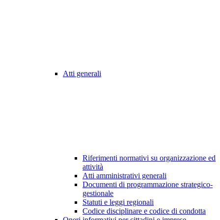
Atti generali
Riferimenti normativi su organizzazione ed
attività
Atti amministrativi generali
Documenti di programmazione strategico-
gestionale
Statuti e leggi regionali
Codice disciplinare e codice di condotta
Oneri informativi per cittadini e imprese