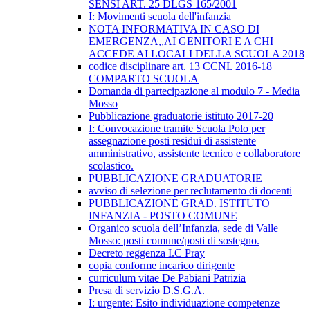
SENSI ART. 25 DLGS 165/2001
I: Movimenti scuola dell'infanzia
NOTA INFORMATIVA IN CASO DI
EMERGENZA,,AI GENITORI E A CHI
ACCEDE AI LOCALI DELLA SCUOLA 2018
codice disciplinare art. 13 CCNL 2016-18
COMPARTO SCUOLA
Domanda di partecipazione al modulo 7 - Media
Mosso
Pubblicazione graduatorie istituto 2017-20
I: Convocazione tramite Scuola Polo per
assegnazione posti residui di assistente
amministrativo, assistente tecnico e collaboratore
scolastico.
PUBBLICAZIONE GRADUATORIE
avviso di selezione per reclutamento di docenti
PUBBLICAZIONE GRAD. ISTITUTO
INFANZIA - POSTO COMUNE
Organico scuola dell’Infanzia, sede di Valle
Mosso: posti comune/posti di sostegno.
Decreto reggenza I.C Pray
copia conforme incarico dirigente
curriculum vitae De Pabiani Patrizia
Presa di servizio D.S.G.A.
I: urgente: Esito individuazione competenze