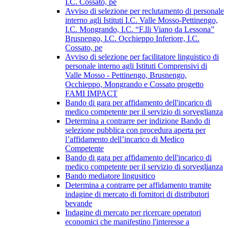
I.C. Cossato, pe
Avviso di selezione per reclutamento di personale
interno agli Istituti I.C. Valle Mosso-Pettinengo,
I.C. Mongrando, I.C. “F.lli Viano da Lessona”
Brusnengo, I.C. Occhieppo Inferiore, I.C.
Cossato, pe
Avviso di selezione per facilitatore linguistico di
personale interno agli Istituti Comprensivi di
Valle Mosso - Pettinengo, Brusnengo,
Occhieppo, Mongrando e Cossato progetto
FAMI IMPACT
Bando di gara per affidamento dell'incarico di
medico competente per il servizio di sorveglianza
Determina a contrarre per indizione Bando di
selezione pubblica con procedura aperta per
l’affidamento dell’incarico di Medico
Competente
Bando di gara per affidamento dell'incarico di
medico competente per il servizio di sorveglianza
Bando mediatore lingusitico
Determina a contrarre per affidamento tramite
indagine di mercato di fornitori di distributori
bevande
Indagine di mercato per ricercare operatori
economici che manifestino l'interesse a