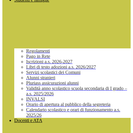
Regolamenti
Pago in Rete
Iscrizioni a.s. 2026-2027
Libri di testo adozioni a.s. 2026/2027
Servizi scolastici dei Comuni
Alunni stranieri
Pluriass assicurazioni alunni
Validità anno scolastico scuola secondaria di I grado –
a.s. 2025/2026
INVALSI
Orario di apertura al pubblico della segreteria
Calendario scolastico e orari di funzionamento a.s.
2025/26
Docenti e ATA