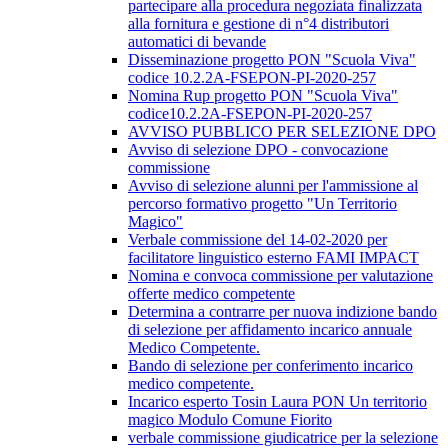
partecipare alla procedura negoziata finalizzata
alla fornitura e gestione di n°4 distributori
automatici di bevande
Disseminazione progetto PON "Scuola Viva"
codice 10.2.2A-FSEPON-PI-2020-257
Nomina Rup progetto PON "Scuola Viva"
codice10.2.2A-FSEPON-PI-2020-257
AVVISO PUBBLICO PER SELEZIONE DPO
Avviso di selezione DPO - convocazione
commissione
Avviso di selezione alunni per l'ammissione al
percorso formativo progetto "Un Territorio
Magico"
Verbale commissione del 14-02-2020 per
facilitatore linguistico esterno FAMI IMPACT
Nomina e convoca commissione per valutazione
offerte medico competente
Determina a contrarre per nuova indizione bando
di selezione per affidamento incarico annuale
Medico Competente.
Bando di selezione per conferimento incarico
medico competente.
Incarico esperto Tosin Laura PON Un territorio
magico Modulo Comune Fiorito
verbale commissione giudicatrice per la selezione