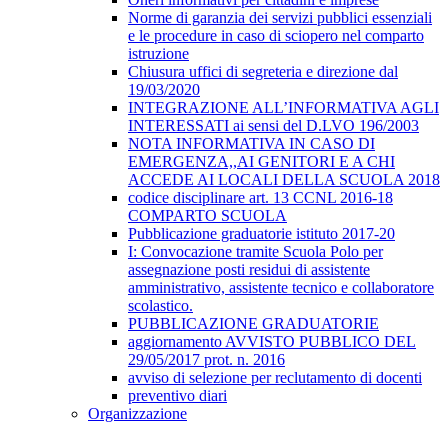
Norme di garanzia dei servizi pubblici essenziali
e le procedure in caso di sciopero nel comparto
istruzione
Chiusura uffici di segreteria e direzione dal
19/03/2020
INTEGRAZIONE ALL’INFORMATIVA AGLI
INTERESSATI ai sensi del D.LVO 196/2003
NOTA INFORMATIVA IN CASO DI
EMERGENZA,,AI GENITORI E A CHI
ACCEDE AI LOCALI DELLA SCUOLA 2018
codice disciplinare art. 13 CCNL 2016-18
COMPARTO SCUOLA
Pubblicazione graduatorie istituto 2017-20
I: Convocazione tramite Scuola Polo per
assegnazione posti residui di assistente
amministrativo, assistente tecnico e collaboratore
scolastico.
PUBBLICAZIONE GRADUATORIE
aggiornamento AVVISTO PUBBLICO DEL
29/05/2017 prot. n. 2016
avviso di selezione per reclutamento di docenti
preventivo diari
Organizzazione