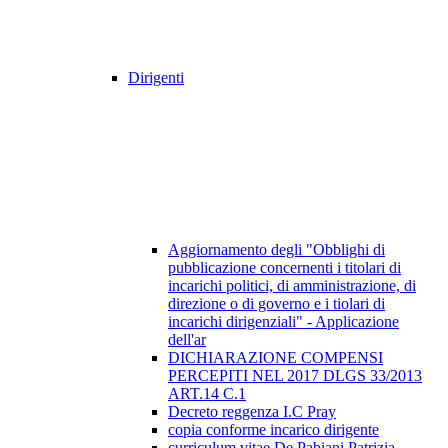
Dirigenti
Aggiornamento degli "Obblighi di
pubblicazione concernenti i titolari di
incarichi politici, di amministrazione, di
direzione o di governo e i tiolari di
incarichi dirigenziali" - Applicazione
dell'ar
DICHIARAZIONE COMPENSI
PERCEPITI NEL 2017 DLGS 33/2013
ART.14 C.1
Decreto reggenza I.C Pray
copia conforme incarico dirigente
curriculum vitae De Pabiani Patrizia