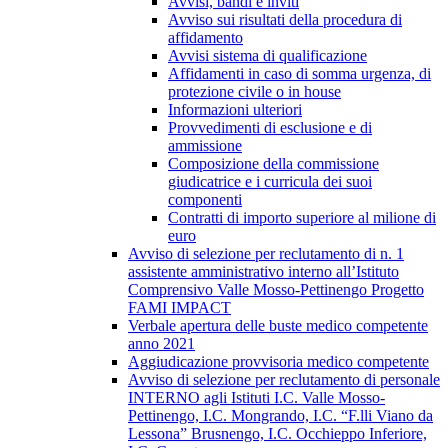
Avvisi, bandi e inviti
Avviso sui risultati della procedura di
affidamento
Avvisi sistema di qualificazione
Affidamenti in caso di somma urgenza, di
protezione civile o in house
Informazioni ulteriori
Provvedimenti di esclusione e di
ammissione
Composizione della commissione
giudicatrice e i curricula dei suoi
componenti
Contratti di importo superiore al milione di
euro
Avviso di selezione per reclutamento di n. 1
assistente amministrativo interno all’Istituto
Comprensivo Valle Mosso-Pettinengo Progetto
FAMI IMPACT
Verbale apertura delle buste medico competente
anno 2021
Aggiudicazione provvisoria medico competente
Avviso di selezione per reclutamento di personale
INTERNO agli Istituti I.C. Valle Mosso-
Pettinengo, I.C. Mongrando, I.C. “F.lli Viano da
Lessona” Brusnengo, I.C. Occhieppo Inferiore,