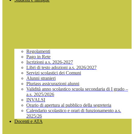
Regolamenti
Pago in Rete
Iscrizioni a.s. 2026-2027
Libri di testo adozioni a.s. 2026/2027
Servizi scolastici dei Comuni
Alunni stranieri
Pluriass assicurazioni alunni
Validità anno scolastico scuola secondaria di I grado –
a.s. 2025/2026
INVALSI
Orario di apertura al pubblico della segreteria
Calendario scolastico e orari di funzionamento a.s.
2025/26
Docenti e ATA