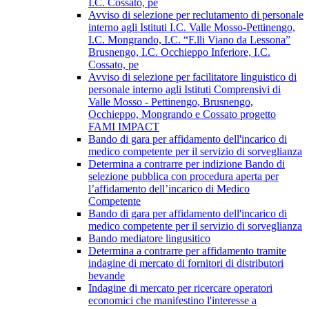
I.C. Cossato, pe
Avviso di selezione per reclutamento di personale
interno agli Istituti I.C. Valle Mosso-Pettinengo,
I.C. Mongrando, I.C. “F.lli Viano da Lessona”
Brusnengo, I.C. Occhieppo Inferiore, I.C.
Cossato, pe
Avviso di selezione per facilitatore linguistico di
personale interno agli Istituti Comprensivi di
Valle Mosso - Pettinengo, Brusnengo,
Occhieppo, Mongrando e Cossato progetto
FAMI IMPACT
Bando di gara per affidamento dell'incarico di
medico competente per il servizio di sorveglianza
Determina a contrarre per indizione Bando di
selezione pubblica con procedura aperta per
l’affidamento dell’incarico di Medico
Competente
Bando di gara per affidamento dell'incarico di
medico competente per il servizio di sorveglianza
Bando mediatore lingusitico
Determina a contrarre per affidamento tramite
indagine di mercato di fornitori di distributori
bevande
Indagine di mercato per ricercare operatori
economici che manifestino l'interesse a