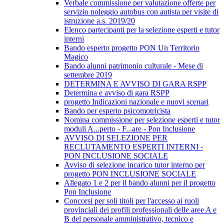
Verbale commissione per valutazione offerte per
servizio noleggio autobus con autista per visite di
istruzione a.s. 2019/20
Elenco partecipanti per la selezione esperti e tutor
interni
Bando esperto progetto PON Un Territorio
Magico
Bando alunni patrimonio culturale - Mese di
settembre 2019
DETERMINA E AVVISO DI GARA RSPP
Determina e avviso di gara RSPP
progetto Indicazioni nazionale e nuovi scenari
Bando per esperto psicomotricista
Nomina commissione per selezione esperti e tutor
moduli A...perto - F...are - Pon Inclusione
AVVISO DI SELEZIONE PER
RECLUTAMENTO ESPERTI INTERNI -
PON INCLUSIONE SOCIALE
Avviso di selezione incarico tutor interno per
progetto PON INCLUSIONE SOCIALE
Allegato 1 e 2 per il bando alunni per il progetto
Pon Inclusione
Concorsi per soli titoli per l'accesso ai ruoli
provinciali dei profili professionali delle aree A e
B del personale amministrativo, tecnico e