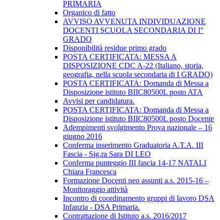
PRIMARIA
Organico di fatto
AVVISO AVVENUTA INDIVIDUAZIONE
DOCENTI SCUOLA SECONDARIA DI I°
GRADO
Disponibilità residue primo grado
POSTA CERTIFICATA: MESSA A
DISPOSIZIONE CDC A-22 (Italiano, storia,
geografia, nella scuola secondaria di I GRADO)
POSTA CERTIFICATA: Domanda di Messa a
Disposizione istituto BIIC80500L posto ATA
Avvisi per candidatura.
POSTA CERTIFICATA: Domanda di Messa a
Disposizione istituto BIIC80500L posto Docente
Adempimenti svolgimento Prova nazionale – 16
giugno 2016
Conferma inserimento Graduatoria A.T.A. III
Fascia - Sig.ra Sara DI LEO
Conferma punteggio III fascia 14-17 NATALI
Chiara Francesca
Formazione Docenti neo assunti a.s. 2015-16 –
Monitoraggio attività
Incontro di coordinamento gruppi di lavoro DSA
Infanzia - DSA Primaria.
Contrattazione di Istituto a.s. 2016/2017