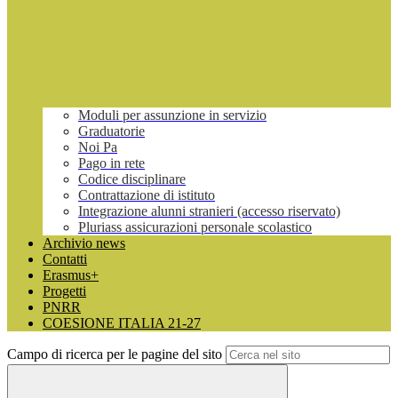
Moduli per assunzione in servizio
Graduatorie
Noi Pa
Pago in rete
Codice disciplinare
Contrattazione di istituto
Integrazione alunni stranieri (accesso riservato)
Pluriass assicurazioni personale scolastico
Archivio news
Contatti
Erasmus+
Progetti
PNRR
COESIONE ITALIA 21-27
Campo di ricerca per le pagine del sito