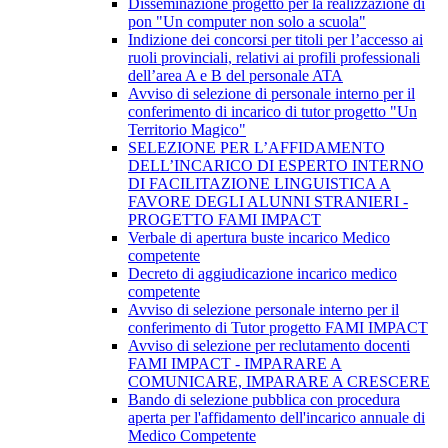
Disseminazione progetto per la realizzazione di
pon "Un computer non solo a scuola"
Indizione dei concorsi per titoli per l’accesso ai
ruoli provinciali, relativi ai profili professionali
dell’area A e B del personale ATA
Avviso di selezione di personale interno per il
conferimento di incarico di tutor progetto "Un
Territorio Magico"
SELEZIONE PER L’AFFIDAMENTO
DELL’INCARICO DI ESPERTO INTERNO
DI FACILITAZIONE LINGUISTICA A
FAVORE DEGLI ALUNNI STRANIERI -
PROGETTO FAMI IMPACT
Verbale di apertura buste incarico Medico
competente
Decreto di aggiudicazione incarico medico
competente
Avviso di selezione personale interno per il
conferimento di Tutor progetto FAMI IMPACT
Avviso di selezione per reclutamento docenti
FAMI IMPACT - IMPARARE A
COMUNICARE, IMPARARE A CRESCERE
Bando di selezione pubblica con procedura
aperta per l'affidamento dell'incarico annuale di
Medico Competente