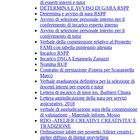
di esperti interni e tutor
DETERMINA E AVVISO DI GARA RSPP
Determina e avviso di gara RSPP
Avviso di selezione personale interno per il
conferimento di incarico esperto interno
Avviso di selezione personale interno per il
conferimento di tutor
Verbale della commissione relativo al Progetto
FAMI con tabella punteggio allegata
Incarico RSPP
Incarico DSGA Emanuela Zanazzi
Nomina RUP
Contratto di prestazione d'opera per Scarangella
Marco
Verbale graduatoria definitiva per la selezione di
docenti interni per esperti e tutor
Lettera di incarico di tutor ins. Barbieri Chiara
Lettera aggiudicazione della gara per servizi
assicurativi- 2018
verbale di aggiudicazione gara della commissione
di valutazione - Materiale inform. Mosso
RDO -ATELIER CREATIVI: CREATIVITA' E
TRADIZIONE
Ordinazione tablet per progetto Atleier creativi :
atelier diffuso di digital storytelling