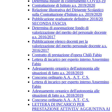
Determina misure di contenimento COVID-19
Contrattazione di Istituto a.s. 2019/2020
Relazione illustrativa del Dirigente Scolastico
sulla Contrattazione d'Istituto a.s. 2019/2020
Pubblicazione graduatorie definitive 2018/20
SECONDA FASCIA
Determina di assegnazione fondo di
valorizzazione del merito del personale docente
a.s. 2016/2017
Pubblicazione elenco docenti per la
valorizzazione del merito personale docente a.s.
2016/2017
Contratto di prestazione d'opera Chilò Fabio
Lettera di incarico per esperto interno Ansermino
Fabio
Adeguamento organico dell'autonomia alle
situazioni di fatto a.s. 2018/2019
Concorso ordinario A.A., A.T., C.S.
Lettera di incarico per esperto interno Ansermino
Fabio
Adeguamento organico dell'autonomia alle
situazioni di fatto a.s. 2018/2019
Concorso ordinario A.A., A.T., C.S.
LETTERA DI INCARICO PER
PRESTAZIONE ATTIVITA' AGGIUNTIVA AI