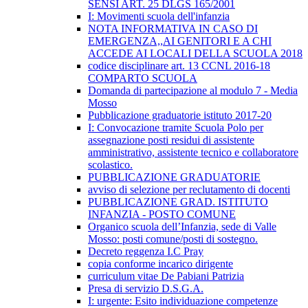
SENSI ART. 25 DLGS 165/2001
I: Movimenti scuola dell'infanzia
NOTA INFORMATIVA IN CASO DI
EMERGENZA,,AI GENITORI E A CHI
ACCEDE AI LOCALI DELLA SCUOLA 2018
codice disciplinare art. 13 CCNL 2016-18
COMPARTO SCUOLA
Domanda di partecipazione al modulo 7 - Media
Mosso
Pubblicazione graduatorie istituto 2017-20
I: Convocazione tramite Scuola Polo per
assegnazione posti residui di assistente
amministrativo, assistente tecnico e collaboratore
scolastico.
PUBBLICAZIONE GRADUATORIE
avviso di selezione per reclutamento di docenti
PUBBLICAZIONE GRAD. ISTITUTO
INFANZIA - POSTO COMUNE
Organico scuola dell’Infanzia, sede di Valle
Mosso: posti comune/posti di sostegno.
Decreto reggenza I.C Pray
copia conforme incarico dirigente
curriculum vitae De Pabiani Patrizia
Presa di servizio D.S.G.A.
I: urgente: Esito individuazione competenze