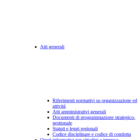
Atti generali
Riferimenti normativi su organizzazione ed
attività
Atti amministrativi generali
Documenti di programmazione strategico-
gestionale
Statuti e leggi regionali
Codice disciplinare e codice di condotta
Oneri informativi per cittadini e imprese