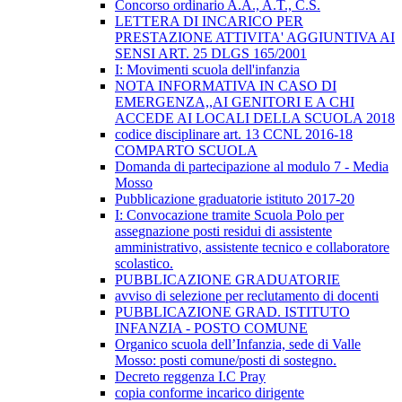
Concorso ordinario A.A., A.T., C.S.
LETTERA DI INCARICO PER
PRESTAZIONE ATTIVITA' AGGIUNTIVA AI
SENSI ART. 25 DLGS 165/2001
I: Movimenti scuola dell'infanzia
NOTA INFORMATIVA IN CASO DI
EMERGENZA,,AI GENITORI E A CHI
ACCEDE AI LOCALI DELLA SCUOLA 2018
codice disciplinare art. 13 CCNL 2016-18
COMPARTO SCUOLA
Domanda di partecipazione al modulo 7 - Media
Mosso
Pubblicazione graduatorie istituto 2017-20
I: Convocazione tramite Scuola Polo per
assegnazione posti residui di assistente
amministrativo, assistente tecnico e collaboratore
scolastico.
PUBBLICAZIONE GRADUATORIE
avviso di selezione per reclutamento di docenti
PUBBLICAZIONE GRAD. ISTITUTO
INFANZIA - POSTO COMUNE
Organico scuola dell’Infanzia, sede di Valle
Mosso: posti comune/posti di sostegno.
Decreto reggenza I.C Pray
copia conforme incarico dirigente