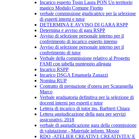
Incarico esperto Tosin Laura PON Un territorio
magico Modulo Comune Fiorito
verbale commissione giudicatrice per la selezione
di esperti interni e tutor
DETERMINA E AVVISO DI GARA RSPP
Determina e avviso di gara RSPP
Avviso di selezione personale interno per il
conferimento di incarico esperto interno
Avviso di selezione personale interno per il
conferimento di tutor
Verbale della commissione relativo al Progetto
FAMI con tabella punteggio allegata
Incarico RSPP
Incarico DSGA Emanuela Zanazzi
Nomina RUP
Contratto di prestazione d'opera per Scarangella
Marco
Verbale graduatoria definitiva per la selezione di
docenti interni per esperti e tutor
Lettera di incarico di tutor ins. Barbieri Chiara
Lettera aggiudicazione della gara per servizi
assicurativi- 2018
verbale di aggiudicazione gara della commissione
di valutazione - Materiale inform. Mosso
RDO -ATELIER CREATIVI: CREATIVITA' E