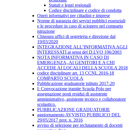
Statuti e leggi regionali
Codice disciplinare e codice di condotta
Oneri informativi per cittadini e imprese
Norme di garanzia dei servizi pubblici essenziali
e le procedure in caso di sciopero nel comparto
istruzione
Chiusura uffici di segreteria e direzione dal
19/03/2020
INTEGRAZIONE ALL’INFORMATIVA AGLI
INTERESSATI ai sensi del D.LVO 196/2003
NOTA INFORMATIVA IN CASO DI
EMERGENZA,,AI GENITORI E A CHI
ACCEDE AI LOCALI DELLA SCUOLA 2018
codice disciplinare art. 13 CCNL 2016-18
COMPARTO SCUOLA
Pubblicazione graduatorie istituto 2017-20
I: Convocazione tramite Scuola Polo per
assegnazione posti residui di assistente
amministrativo, assistente tecnico e collaboratore
scolastico.
PUBBLICAZIONE GRADUATORIE
aggiornamento AVVISTO PUBBLICO DEL
29/05/2017 prot. n. 2016
avviso di selezione per reclutamento di docenti