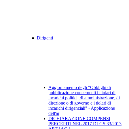
Dirigenti
Aggiornamento degli "Obblighi di
pubblicazione concernenti i titolari di
incarichi politici, di amministrazione, di
direzione o di governo e i tiolari di
incarichi dirigenziali" - Applicazione
dell'ar
DICHIARAZIONE COMPENSI
PERCEPITI NEL 2017 DLGS 33/2013
ART.14 C.1