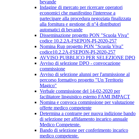
bevande
Indagine di mercato per ricercare operatori
economici che manifestino l'interesse a
partecipare alla procedura negoziata finalizzata
alla fornitura e gestione di n°4 distributori
automatici di bevande
Disseminazione progetto PON "Scuola Viva"
codice 10.2.2A-FSEPON-PI-2020-257
Nomina Rup progetto PON "Scuola Viva"
codice10.2.2A-FSEPON-PI-2020-257
AVVISO PUBBLICO PER SELEZIONE DPO
Avviso di selezione DPO - convocazione
commissione
Avviso di selezione alunni per l'ammissione al
percorso formativo progetto "Un Territorio
Magico"
Verbale commissione del 14-02-2020 per
facilitatore linguistico esterno FAMI IMPACT
Nomina e convoca commissione per valutazione
offerte medico competente
Determina a contrarre per nuova indizione bando
di selezione per affidamento incarico annuale
Medico Competente.
Bando di selezione per conferimento incarico
medico competente.