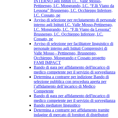
INTERNO agli Istituti I.C. Valle Mosso-
Pettinengo, I.C. Mongrando, I.C. “F.lli Viano da
Lessona” Brusnengo, I.C. Occhieppo Inferiore,
I.C. Cossato, pe
Avviso di selezione per reclutamento di personale
interno agli Istituti I.C. Valle Mosso-Pettinengo,
I.C. Mongrando, I.C. “F.lli Viano da Lessona”
Brusnengo, I.C. Occhieppo Inferiore, I.C.
Cossato, pe
Avviso di selezione per facilitatore linguistico di
personale interno agli Istituti Comprensivi di
Valle Mosso - Pettinengo, Brusnengo,
Occhieppo, Mongrando e Cossato progetto
FAMI IMPACT
Bando di gara per affidamento dell'incarico di
medico competente per il servizio di sorveglianza
Determina a contrarre per indizione Bando di
selezione pubblica con procedura aperta per
l’affidamento dell’incarico di Medico
Competente
Bando di gara per affidamento dell'incarico di
medico competente per il servizio di sorveglianza
Bando mediatore lingusitico
Determina a contrarre per affidamento tramite
indagine di mercato di fornitori di distributori