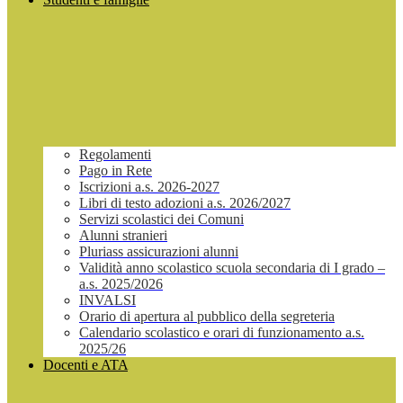
Regolamenti
Pago in Rete
Iscrizioni a.s. 2026-2027
Libri di testo adozioni a.s. 2026/2027
Servizi scolastici dei Comuni
Alunni stranieri
Pluriass assicurazioni alunni
Validità anno scolastico scuola secondaria di I grado –
a.s. 2025/2026
INVALSI
Orario di apertura al pubblico della segreteria
Calendario scolastico e orari di funzionamento a.s.
2025/26
Docenti e ATA