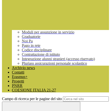
Moduli per assunzione in servizio
Graduatorie
Noi Pa
Pago in rete
Codice disciplinare
Contrattazione di istituto
Integrazione alunni stranieri (accesso riservato)
Pluriass assicurazioni personale scolastico
Archivio news
Contatti
Erasmus+
Progetti
PNRR
COESIONE ITALIA 21-27
Campo di ricerca per le pagine del sito