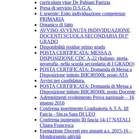
curriculum vitae De Pabiani Patrizia
Presa di servizio D.S.G.A.
I: urgente: Esito individuazione competenze
PRIMARIA
Organico di fatto
AVVISO AVVENUTA INDIVIDUAZIONE
DOCENTI SCUOLA SECONDARIA DI I°
GRADO
Disponibilità residue primo grado
POSTA CERTIFICATA: MESSA A
DISPOSIZIONE CDC A-22 (Italiano, storia,
geografia, nella scuola secondaria di I GRADO)
POSTA CERTIFICATA: Domanda di Messa a
Disposizione istituto BIIC80500L posto ATA
Avvisi per candidatura.
POSTA CERTIFICATA: Domanda di Messa a
Disposizione istituto BIIC80500L posto Docente
Adempimenti svolgimento Prova nazionale – 16
giugno 2016
Conferma inserimento Graduatoria A.T.A. III
Fascia - Sig.ra Sara DI LEO
Conferma punteggio III fascia 14-17 NATALI
Chiara Francesca
Formazione Docenti neo assunti a.s. 2015-16 –
Monitoraggio attività