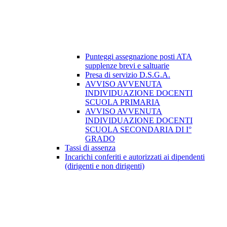
Punteggi assegnazione posti ATA
supplenze brevi e saltuarie
Presa di servizio D.S.G.A.
AVVISO AVVENUTA
INDIVIDUAZIONE DOCENTI
SCUOLA PRIMARIA
AVVISO AVVENUTA
INDIVIDUAZIONE DOCENTI
SCUOLA SECONDARIA DI I°
GRADO
Tassi di assenza
Incarichi conferiti e autorizzati ai dipendenti
(dirigenti e non dirigenti)