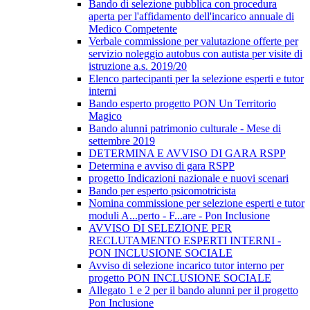
Bando di selezione pubblica con procedura
aperta per l'affidamento dell'incarico annuale di
Medico Competente
Verbale commissione per valutazione offerte per
servizio noleggio autobus con autista per visite di
istruzione a.s. 2019/20
Elenco partecipanti per la selezione esperti e tutor
interni
Bando esperto progetto PON Un Territorio
Magico
Bando alunni patrimonio culturale - Mese di
settembre 2019
DETERMINA E AVVISO DI GARA RSPP
Determina e avviso di gara RSPP
progetto Indicazioni nazionale e nuovi scenari
Bando per esperto psicomotricista
Nomina commissione per selezione esperti e tutor
moduli A...perto - F...are - Pon Inclusione
AVVISO DI SELEZIONE PER
RECLUTAMENTO ESPERTI INTERNI -
PON INCLUSIONE SOCIALE
Avviso di selezione incarico tutor interno per
progetto PON INCLUSIONE SOCIALE
Allegato 1 e 2 per il bando alunni per il progetto
Pon Inclusione