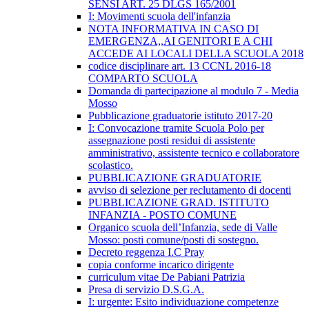
SENSI ART. 25 DLGS 165/2001
I: Movimenti scuola dell'infanzia
NOTA INFORMATIVA IN CASO DI
EMERGENZA,,AI GENITORI E A CHI
ACCEDE AI LOCALI DELLA SCUOLA 2018
codice disciplinare art. 13 CCNL 2016-18
COMPARTO SCUOLA
Domanda di partecipazione al modulo 7 - Media
Mosso
Pubblicazione graduatorie istituto 2017-20
I: Convocazione tramite Scuola Polo per
assegnazione posti residui di assistente
amministrativo, assistente tecnico e collaboratore
scolastico.
PUBBLICAZIONE GRADUATORIE
avviso di selezione per reclutamento di docenti
PUBBLICAZIONE GRAD. ISTITUTO
INFANZIA - POSTO COMUNE
Organico scuola dell’Infanzia, sede di Valle
Mosso: posti comune/posti di sostegno.
Decreto reggenza I.C Pray
copia conforme incarico dirigente
curriculum vitae De Pabiani Patrizia
Presa di servizio D.S.G.A.
I: urgente: Esito individuazione competenze