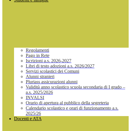
Regolamenti
Pago in Rete
Iscrizioni a.s. 2026-2027
Libri di testo adozioni a.s. 2026/2027
Servizi scolastici dei Comuni
Alunni stranieri
Pluriass assicurazioni alunni
Validità anno scolastico scuola secondaria di I grado –
a.s. 2025/2026
INVALSI
Orario di apertura al pubblico della segreteria
Calendario scolastico e orari di funzionamento a.s.
2025/26
Docenti e ATA