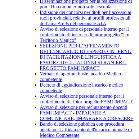
Disseminazione progetto per la realizzazione di
pon "Un computer non solo a scuola"
Indizione dei concorsi per titoli per l’accesso ai
ruoli provinciali, relativi ai profili professionali
dell’area A e B del personale ATA
Avviso di selezione di personale interno per il
conferimento di incarico di tutor progetto "Un
Territorio Magico"
SELEZIONE PER L’AFFIDAMENTO
DELL’INCARICO DI ESPERTO INTERNO
DI FACILITAZIONE LINGUISTICA A
FAVORE DEGLI ALUNNI STRANIERI -
PROGETTO FAMI IMPACT
Verbale di apertura buste incarico Medico
competente
Decreto di aggiudicazione incarico medico
competente
Avviso di selezione personale interno per il
conferimento di Tutor progetto FAMI IMPACT
Avviso di selezione per reclutamento docenti
FAMI IMPACT - IMPARARE A
COMUNICARE, IMPARARE A CRESCERE
Bando di selezione pubblica con procedura
aperta per l'affidamento dell'incarico annuale di
Medico Competente