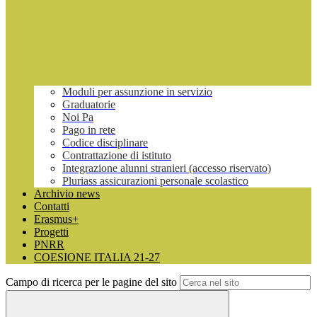
Moduli per assunzione in servizio
Graduatorie
Noi Pa
Pago in rete
Codice disciplinare
Contrattazione di istituto
Integrazione alunni stranieri (accesso riservato)
Pluriass assicurazioni personale scolastico
Archivio news
Contatti
Erasmus+
Progetti
PNRR
COESIONE ITALIA 21-27
Campo di ricerca per le pagine del sito