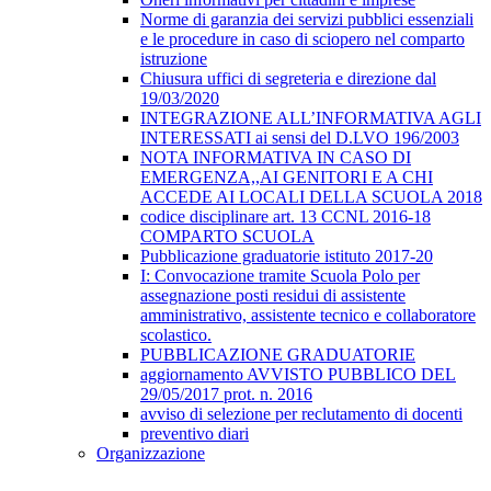
Norme di garanzia dei servizi pubblici essenziali
e le procedure in caso di sciopero nel comparto
istruzione
Chiusura uffici di segreteria e direzione dal
19/03/2020
INTEGRAZIONE ALL’INFORMATIVA AGLI
INTERESSATI ai sensi del D.LVO 196/2003
NOTA INFORMATIVA IN CASO DI
EMERGENZA,,AI GENITORI E A CHI
ACCEDE AI LOCALI DELLA SCUOLA 2018
codice disciplinare art. 13 CCNL 2016-18
COMPARTO SCUOLA
Pubblicazione graduatorie istituto 2017-20
I: Convocazione tramite Scuola Polo per
assegnazione posti residui di assistente
amministrativo, assistente tecnico e collaboratore
scolastico.
PUBBLICAZIONE GRADUATORIE
aggiornamento AVVISTO PUBBLICO DEL
29/05/2017 prot. n. 2016
avviso di selezione per reclutamento di docenti
preventivo diari
Organizzazione