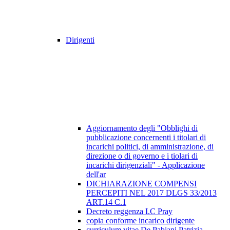
Dirigenti
Aggiornamento degli "Obblighi di
pubblicazione concernenti i titolari di
incarichi politici, di amministrazione, di
direzione o di governo e i tiolari di
incarichi dirigenziali" - Applicazione
dell'ar
DICHIARAZIONE COMPENSI
PERCEPITI NEL 2017 DLGS 33/2013
ART.14 C.1
Decreto reggenza I.C Pray
copia conforme incarico dirigente
curriculum vitae De Pabiani Patrizia