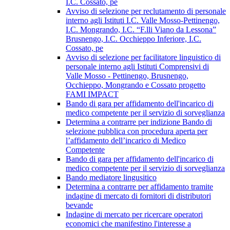
I.C. Cossato, pe
Avviso di selezione per reclutamento di personale
interno agli Istituti I.C. Valle Mosso-Pettinengo,
I.C. Mongrando, I.C. “F.lli Viano da Lessona”
Brusnengo, I.C. Occhieppo Inferiore, I.C.
Cossato, pe
Avviso di selezione per facilitatore linguistico di
personale interno agli Istituti Comprensivi di
Valle Mosso - Pettinengo, Brusnengo,
Occhieppo, Mongrando e Cossato progetto
FAMI IMPACT
Bando di gara per affidamento dell'incarico di
medico competente per il servizio di sorveglianza
Determina a contrarre per indizione Bando di
selezione pubblica con procedura aperta per
l’affidamento dell’incarico di Medico
Competente
Bando di gara per affidamento dell'incarico di
medico competente per il servizio di sorveglianza
Bando mediatore lingusitico
Determina a contrarre per affidamento tramite
indagine di mercato di fornitori di distributori
bevande
Indagine di mercato per ricercare operatori
economici che manifestino l'interesse a