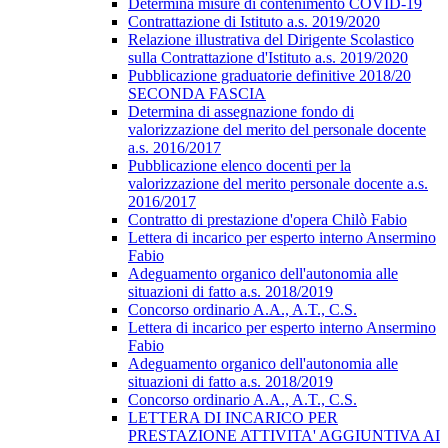
Determina misure di contenimento COVID-19
Contrattazione di Istituto a.s. 2019/2020
Relazione illustrativa del Dirigente Scolastico
sulla Contrattazione d'Istituto a.s. 2019/2020
Pubblicazione graduatorie definitive 2018/20
SECONDA FASCIA
Determina di assegnazione fondo di
valorizzazione del merito del personale docente
a.s. 2016/2017
Pubblicazione elenco docenti per la
valorizzazione del merito personale docente a.s.
2016/2017
Contratto di prestazione d'opera Chilò Fabio
Lettera di incarico per esperto interno Ansermino
Fabio
Adeguamento organico dell'autonomia alle
situazioni di fatto a.s. 2018/2019
Concorso ordinario A.A., A.T., C.S.
Lettera di incarico per esperto interno Ansermino
Fabio
Adeguamento organico dell'autonomia alle
situazioni di fatto a.s. 2018/2019
Concorso ordinario A.A., A.T., C.S.
LETTERA DI INCARICO PER
PRESTAZIONE ATTIVITA' AGGIUNTIVA AI