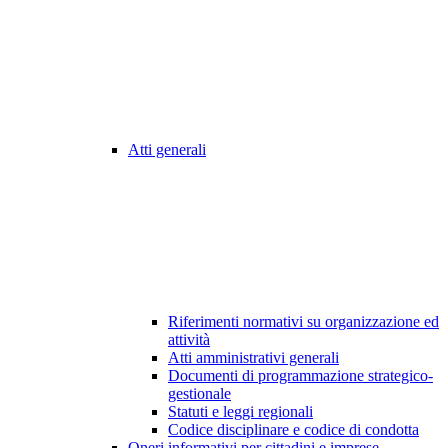
Atti generali
Riferimenti normativi su organizzazione ed
attività
Atti amministrativi generali
Documenti di programmazione strategico-
gestionale
Statuti e leggi regionali
Codice disciplinare e codice di condotta
Oneri informativi per cittadini e imprese