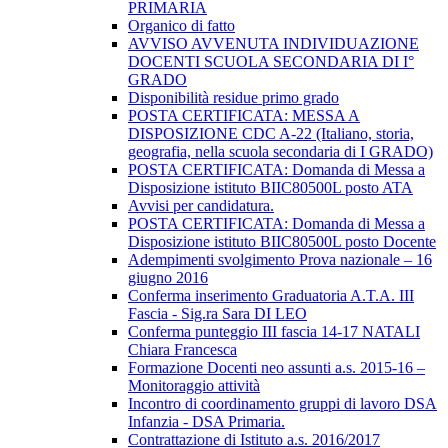
PRIMARIA
Organico di fatto
AVVISO AVVENUTA INDIVIDUAZIONE
DOCENTI SCUOLA SECONDARIA DI I°
GRADO
Disponibilità residue primo grado
POSTA CERTIFICATA: MESSA A
DISPOSIZIONE CDC A-22 (Italiano, storia,
geografia, nella scuola secondaria di I GRADO)
POSTA CERTIFICATA: Domanda di Messa a
Disposizione istituto BIIC80500L posto ATA
Avvisi per candidatura.
POSTA CERTIFICATA: Domanda di Messa a
Disposizione istituto BIIC80500L posto Docente
Adempimenti svolgimento Prova nazionale – 16
giugno 2016
Conferma inserimento Graduatoria A.T.A. III
Fascia - Sig.ra Sara DI LEO
Conferma punteggio III fascia 14-17 NATALI
Chiara Francesca
Formazione Docenti neo assunti a.s. 2015-16 –
Monitoraggio attività
Incontro di coordinamento gruppi di lavoro DSA
Infanzia - DSA Primaria.
Contrattazione di Istituto a.s. 2016/2017