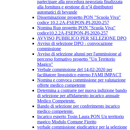
partecipare alla procedura negoziata finalizzata
alla fornitura e gestione di n°4 distributori
automatici di bevande
Disseminazione progetto PON "Scuola Viva"
codice 10.2.2A-FSEPON-PI-2020-257
Nomina Rup progetto PON "Scuola Viva"
codice10.2.2A-FSEPON-PI-2020-257
AVVISO PUBBLICO PER SELEZIONE DPO
Avviso di selezione DPO - convocazione
commissione
Avviso di selezione alunni per l'ammissione al
percorso formativo progetto "Un Territorio
Magico"
Verbale commissione del 14-02-2020 per
facilitatore linguistico esterno FAMI IMPACT
Nomina e convoca commissione per valutazione
offerte medico competente
Determina a contrarre per nuova indizione bando
di selezione per affidamento incarico annuale
Medico Competente.
Bando di selezione per conferimento incarico
medico competente.
Incarico esperto Tosin Laura PON Un territorio
magico Modulo Comune Fiorito
verbale commissione giudicatrice per la selezione