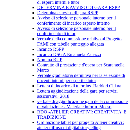
di esperti interni e tutor
DETERMINA E AVVISO DI GARA RSPP
Determina e avviso di gara RSPP
Avviso di selezione personale interno per il
conferimento di incarico esperto interno
Avviso di selezione personale interno per il
conferimento di tutor
Verbale della commissione relativo al Progetto
FAMI con tabella punteggio allegata
Incarico RSPP
Incarico DSGA Emanuela Zanazzi
Nomina RUP
Contratto di prestazione d'opera per Scarangella
Marco
Verbale graduatoria definitiva per la selezione di
docenti interni per esperti e tutor
Lettera di incarico di tutor ins. Barbieri Chiara
Lettera aggiudicazione della gara per servizi
assicurativi- 2018
verbale di aggiudicazione gara della commissione
di valutazione - Materiale inform. Mosso
RDO -ATELIER CREATIVI: CREATIVITA' E
TRADIZIONE
Ordinazione tablet per progetto Atleier creativi :
atelier diffuso di digital storytelling