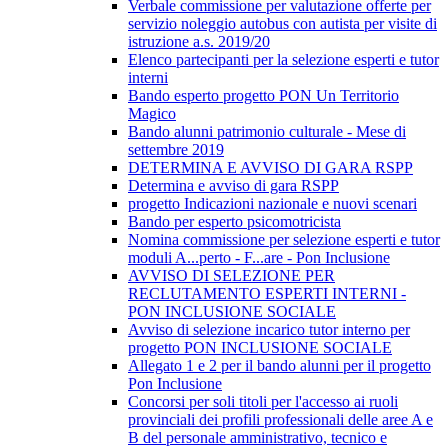
Verbale commissione per valutazione offerte per
servizio noleggio autobus con autista per visite di
istruzione a.s. 2019/20
Elenco partecipanti per la selezione esperti e tutor
interni
Bando esperto progetto PON Un Territorio
Magico
Bando alunni patrimonio culturale - Mese di
settembre 2019
DETERMINA E AVVISO DI GARA RSPP
Determina e avviso di gara RSPP
progetto Indicazioni nazionale e nuovi scenari
Bando per esperto psicomotricista
Nomina commissione per selezione esperti e tutor
moduli A...perto - F...are - Pon Inclusione
AVVISO DI SELEZIONE PER
RECLUTAMENTO ESPERTI INTERNI -
PON INCLUSIONE SOCIALE
Avviso di selezione incarico tutor interno per
progetto PON INCLUSIONE SOCIALE
Allegato 1 e 2 per il bando alunni per il progetto
Pon Inclusione
Concorsi per soli titoli per l'accesso ai ruoli
provinciali dei profili professionali delle aree A e
B del personale amministrativo, tecnico e