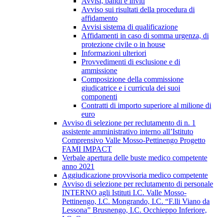
Avvisi, bandi e inviti
Avviso sui risultati della procedura di
affidamento
Avvisi sistema di qualificazione
Affidamenti in caso di somma urgenza, di
protezione civile o in house
Informazioni ulteriori
Provvedimenti di esclusione e di
ammissione
Composizione della commissione
giudicatrice e i curricula dei suoi
componenti
Contratti di importo superiore al milione di
euro
Avviso di selezione per reclutamento di n. 1
assistente amministrativo interno all’Istituto
Comprensivo Valle Mosso-Pettinengo Progetto
FAMI IMPACT
Verbale apertura delle buste medico competente
anno 2021
Aggiudicazione provvisoria medico competente
Avviso di selezione per reclutamento di personale
INTERNO agli Istituti I.C. Valle Mosso-
Pettinengo, I.C. Mongrando, I.C. “F.lli Viano da
Lessona” Brusnengo, I.C. Occhieppo Inferiore,