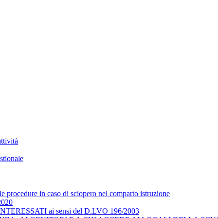
tività
stionale
 le procedure in caso di sciopero nel comparto istruzione
/2020
RESSATI ai sensi del D.LVO 196/2003