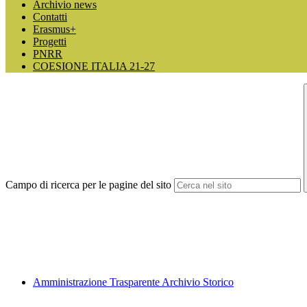
Archivio news
Contatti
Erasmus+
Progetti
PNRR
COESIONE ITALIA 21-27
Campo di ricerca per le pagine del sito
Amministrazione Trasparente Archivio Storico