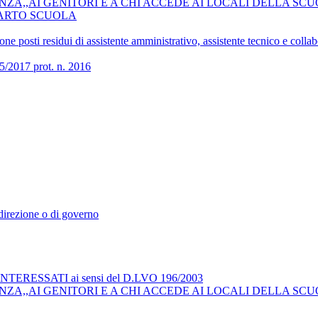
ZA,,AI GENITORI E A CHI ACCEDE AI LOCALI DELLA SCU
COMPARTO SCUOLA
 posti residui di assistente amministrativo, assistente tecnico e collab
017 prot. n. 2016
i direzione o di governo
RESSATI ai sensi del D.LVO 196/2003
ZA,,AI GENITORI E A CHI ACCEDE AI LOCALI DELLA SCU