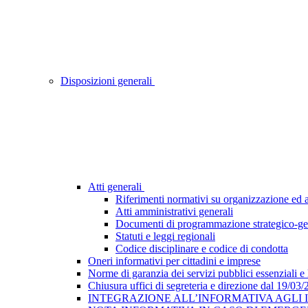
Disposizioni generali
Atti generali
Riferimenti normativi su organizzazione ed at
Atti amministrativi generali
Documenti di programmazione strategico-ge
Statuti e leggi regionali
Codice disciplinare e codice di condotta
Oneri informativi per cittadini e imprese
Norme di garanzia dei servizi pubblici essenziali e
Chiusura uffici di segreteria e direzione dal 19/03
INTEGRAZIONE ALL’INFORMATIVA AGLI INTE