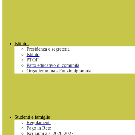
Istituto
Presidenza e segreteria
Istituto
PTOF
Patto educativo di comunità
Organigramma - Funzionigramma
Studenti e famiglie
Regolamenti
Pago in Rete
Iscrizioni a.s. 2026-2027