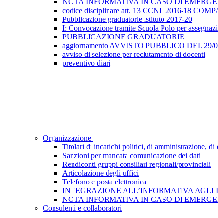
NOTA INFORMATIVA IN CASO DI EMERGEN
codice disciplinare art. 13 CCNL 2016-18 
Pubblicazione graduatorie istituto 2017-20
I: Convocazione tramite Scuola Polo per assegnazione
PUBBLICAZIONE GRADUATORIE
aggiornamento AVVISTO PUBBLICO DEL 29/05/2
avviso di selezione per reclutamento di docenti
preventivo diari
Organizzazione
Titolari di incarichi politici, di amministrazione, d
Sanzioni per mancata comunicazione dei dati
Rendiconti gruppi consiliari regionali/provinciali
Articolazione degli uffici
Telefono e posta elettronica
INTEGRAZIONE ALL’INFORMATIVA AGLI INTE
NOTA INFORMATIVA IN CASO DI EMERGEN
Consulenti e collaboratori