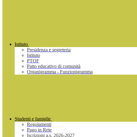
Istituto
Presidenza e segreteria
Istituto
PTOF
Patto educativo di comunità
Organigramma - Funzionigramma
Studenti e famiglie
Regolamenti
Pago in Rete
Iscrizioni a.s. 2026-2027