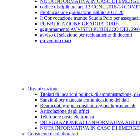
NOTA INFORMATIVA IN CASO DI EMERGEN
codice disciplinare art. 13 CCNL 2016-18 
Pubblicazione graduatorie istituto 2017-20
I: Convocazione tramite Scuola Polo per assegnazione
PUBBLICAZIONE GRADUATORIE
aggiornamento AVVISTO PUBBLICO DEL 29/05/2
avviso di selezione per reclutamento di docenti
preventivo diari
Organizzazione
Titolari di incarichi politici, di amministrazione, d
Sanzioni per mancata comunicazione dei dati
Rendiconti gruppi consiliari regionali/provinciali
Articolazione degli uffici
Telefono e posta elettronica
INTEGRAZIONE ALL’INFORMATIVA AGLI INTE
NOTA INFORMATIVA IN CASO DI EMERGEN
Consulenti e collaboratori