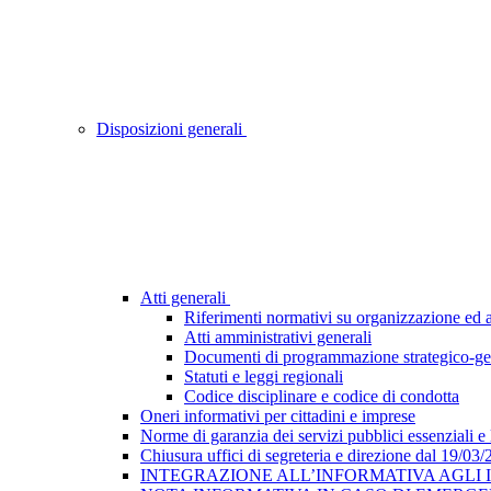
Disposizioni generali
Atti generali
Riferimenti normativi su organizzazione ed at
Atti amministrativi generali
Documenti di programmazione strategico-ge
Statuti e leggi regionali
Codice disciplinare e codice di condotta
Oneri informativi per cittadini e imprese
Norme di garanzia dei servizi pubblici essenziali e
Chiusura uffici di segreteria e direzione dal 19/03
INTEGRAZIONE ALL’INFORMATIVA AGLI INTE