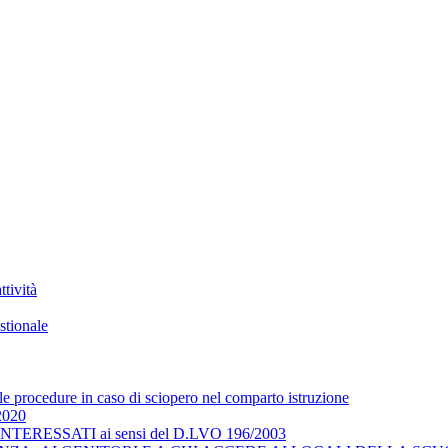
tività
stionale
 le procedure in caso di sciopero nel comparto istruzione
/2020
RESSATI ai sensi del D.LVO 196/2003