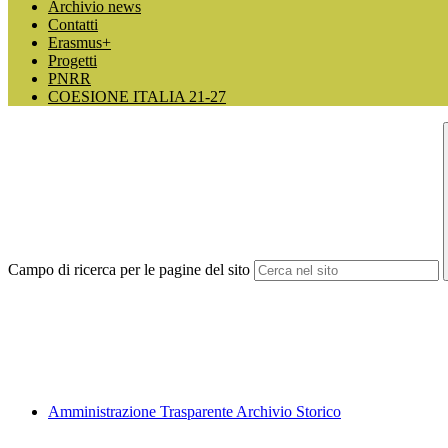
Archivio news
Contatti
Erasmus+
Progetti
PNRR
COESIONE ITALIA 21-27
Campo di ricerca per le pagine del sito
Amministrazione Trasparente Archivio Storico