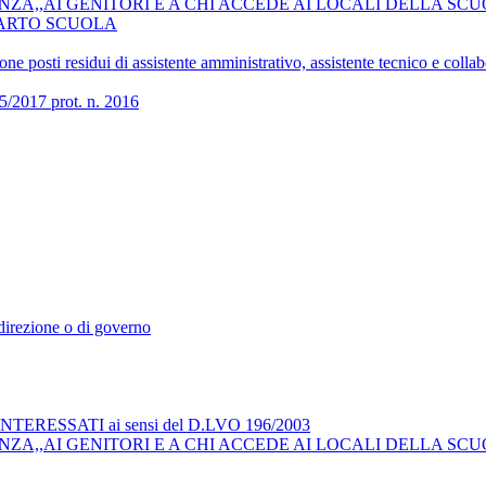
ZA,,AI GENITORI E A CHI ACCEDE AI LOCALI DELLA SCU
COMPARTO SCUOLA
 posti residui di assistente amministrativo, assistente tecnico e collab
017 prot. n. 2016
i direzione o di governo
RESSATI ai sensi del D.LVO 196/2003
ZA,,AI GENITORI E A CHI ACCEDE AI LOCALI DELLA SCU