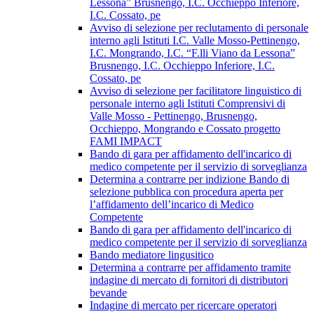
Lessona” Brusnengo, I.C. Occhieppo Inferiore,
I.C. Cossato, pe
Avviso di selezione per reclutamento di personale
interno agli Istituti I.C. Valle Mosso-Pettinengo,
I.C. Mongrando, I.C. “F.lli Viano da Lessona”
Brusnengo, I.C. Occhieppo Inferiore, I.C.
Cossato, pe
Avviso di selezione per facilitatore linguistico di
personale interno agli Istituti Comprensivi di
Valle Mosso - Pettinengo, Brusnengo,
Occhieppo, Mongrando e Cossato progetto
FAMI IMPACT
Bando di gara per affidamento dell'incarico di
medico competente per il servizio di sorveglianza
Determina a contrarre per indizione Bando di
selezione pubblica con procedura aperta per
l’affidamento dell’incarico di Medico
Competente
Bando di gara per affidamento dell'incarico di
medico competente per il servizio di sorveglianza
Bando mediatore lingusitico
Determina a contrarre per affidamento tramite
indagine di mercato di fornitori di distributori
bevande
Indagine di mercato per ricercare operatori