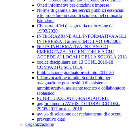
Oneri informativi per cittadini e imprese
Norme di garanzia dei servizi pubblici essenziali
e le procedure in caso di sciopero nel comparto
istruzione
Chiusura uffici di segreteria e direzione dal
19/03/2020
INTEGRAZIONE ALL’INFORMATIVA AGLI
INTERESSATI ai sensi del D.LVO 196/2003
NOTA INFORMATIVA IN CASO DI
EMERGENZA,,AI GENITORI E A CHI
ACCEDE AI LOCALI DELLA SCUOLA 2018
codice disciplinare art. 13 CCNL 2016-18
COMPARTO SCUOLA
Pubblicazione graduatorie istituto 2017-20
I: Convocazione tramite Scuola Polo per
assegnazione posti residui di assistente
amministrativo, assistente tecnico e collaboratore
scolastico.
PUBBLICAZIONE GRADUATORIE
aggiornamento AVVISTO PUBBLICO DEL
29/05/2017 prot. n. 2016
avviso di selezione per reclutamento di docenti
preventivo diari
Organizzazione