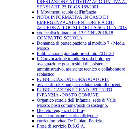
PRESTAZIONE ATTIVITA' AGGIUNTIVA AI
SENSI ART. 25 DLGS 165/2001
I: Movimenti scuola dell'infanzia
NOTA INFORMATIVA IN CASO DI
EMERGENZA,,AI GENITORI E A CHI
ACCEDE AI LOCALI DELLA SCUOLA 2018
codice disciplinare art. 13 CCNL 2016-18
COMPARTO SCUOLA
Domanda di partecipazione al modulo 7 - Media
Mosso
Pubblicazione graduatorie istituto 2017-20
I: Convocazione tramite Scuola Polo per
assegnazione posti residui di assistente
amministrativo, assistente tecnico e collaboratore
scolastico.
PUBBLICAZIONE GRADUATORIE
avviso di selezione per reclutamento di docenti
PUBBLICAZIONE GRAD. ISTITUTO
INFANZIA - POSTO COMUNE
Organico scuola dell’Infanzia, sede di Valle
Mosso: posti comune/posti di sostegno.
Decreto reggenza I.C Pray
copia conforme incarico dirigente
curriculum vitae De Pabiani Patrizia
Presa di servizio D.S.G.A.