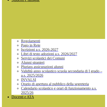
Regolamenti
Pago in Rete
Iscrizioni a.s. 2026-2027
Libri di testo adozioni a.s. 2026/2027
Servizi scolastici dei Comuni
Alunni stranieri
Pluriass assicurazioni alunni
Validità anno scolastico scuola secondaria di I grado –
a.s. 2025/2026
INVALSI
Orario di apertura al pubblico della segreteria
Calendario scolastico e orari di funzionamento a.s.
2025/26
Docenti e ATA