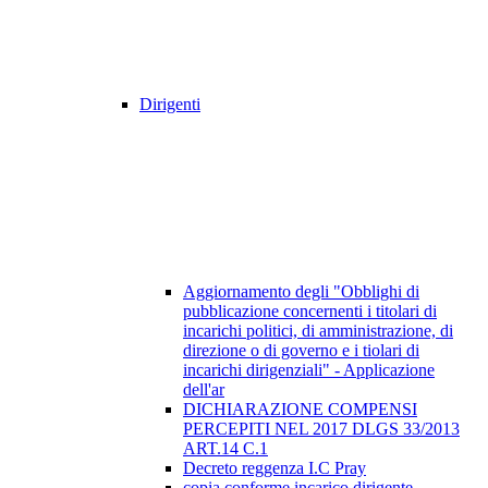
Dirigenti
Aggiornamento degli "Obblighi di
pubblicazione concernenti i titolari di
incarichi politici, di amministrazione, di
direzione o di governo e i tiolari di
incarichi dirigenziali" - Applicazione
dell'ar
DICHIARAZIONE COMPENSI
PERCEPITI NEL 2017 DLGS 33/2013
ART.14 C.1
Decreto reggenza I.C Pray
copia conforme incarico dirigente