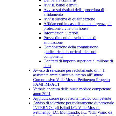
Delibera a contrarre
Avvisi, bandi e inviti
Avviso sui risultati della procedura di
affidamento
Avvisi sistema di qualificazione
Affidamenti in caso di somma urgenza, di
protezione civile o in house
Informazioni ulteriori
Provvedimenti di esclusione e di
ammissione
Composizione della commissione
giudicatrice e i curricula dei suoi
componenti
Contratti di importo superiore al milione di
euro
Avviso di selezione per reclutamento di n. 1
assistente amministrativo interno all’Istituto
Comprensivo Valle Mosso-Pettinengo Progetto
FAMI IMPACT
Verbale apertura delle buste medico competente
anno 2021
Aggiudicazione provvisoria medico competente
Avviso di selezione per reclutamento di personale
INTERNO agli Istituti I.C. Valle Mosso-
Pettinengo, I.C. Mongrando, I.C. “F.lli Viano da