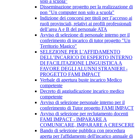
solo a scuola"
Disseminazione progetto per la realizzazione di
pon "Un computer non solo a scuola"
Indizione dei concorsi per titoli per l’accesso ai
ruoli provinciali, relativi ai profili professionali
dell’area A e B del personale ATA
Avviso di selezione di personale interno per il
conferimento di incarico di tutor progetto "Un
Territorio Magico"
SELEZIONE PER L’AFFIDAMENTO
DELL’INCARICO DI ESPERTO INTERNO
DI FACILITAZIONE LINGUISTICA A
FAVORE DEGLI ALUNNI STRANIERI -
PROGETTO FAMI IMPACT
Verbale di apertura buste incarico Medico
competente
Decreto di aggiudicazione incarico medico
competente
Avviso di selezione personale interno per il
conferimento di Tutor progetto FAMI IMPACT
Avviso di selezione per reclutamento docenti
FAMI IMPACT - IMPARARE A
COMUNICARE, IMPARARE A CRESCERE
Bando di selezione pubblica con procedura
aperta per l'affidamento dell'incarico annuale di