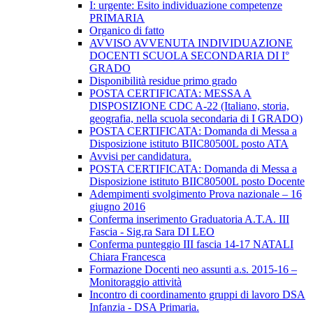
I: urgente: Esito individuazione competenze
PRIMARIA
Organico di fatto
AVVISO AVVENUTA INDIVIDUAZIONE
DOCENTI SCUOLA SECONDARIA DI I°
GRADO
Disponibilità residue primo grado
POSTA CERTIFICATA: MESSA A
DISPOSIZIONE CDC A-22 (Italiano, storia,
geografia, nella scuola secondaria di I GRADO)
POSTA CERTIFICATA: Domanda di Messa a
Disposizione istituto BIIC80500L posto ATA
Avvisi per candidatura.
POSTA CERTIFICATA: Domanda di Messa a
Disposizione istituto BIIC80500L posto Docente
Adempimenti svolgimento Prova nazionale – 16
giugno 2016
Conferma inserimento Graduatoria A.T.A. III
Fascia - Sig.ra Sara DI LEO
Conferma punteggio III fascia 14-17 NATALI
Chiara Francesca
Formazione Docenti neo assunti a.s. 2015-16 –
Monitoraggio attività
Incontro di coordinamento gruppi di lavoro DSA
Infanzia - DSA Primaria.