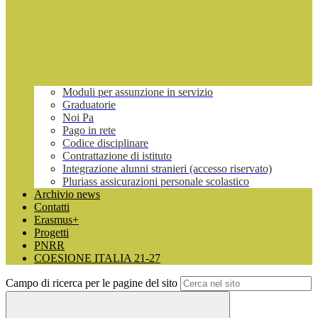
Moduli per assunzione in servizio
Graduatorie
Noi Pa
Pago in rete
Codice disciplinare
Contrattazione di istituto
Integrazione alunni stranieri (accesso riservato)
Pluriass assicurazioni personale scolastico
Archivio news
Contatti
Erasmus+
Progetti
PNRR
COESIONE ITALIA 21-27
Campo di ricerca per le pagine del sito