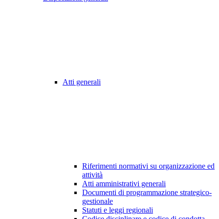
Atti generali
Riferimenti normativi su organizzazione ed
attività
Atti amministrativi generali
Documenti di programmazione strategico-
gestionale
Statuti e leggi regionali
Codice disciplinare e codice di condotta