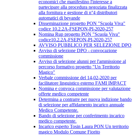
economici che manifestino l'interesse a
partecipare alla procedura negoziata finalizzata
alla fornitura e gestione di n°4 distributori
automatici di bevande
Disseminazione progetto PON "Scuola Viva"
codice 10.2.2A-FSEPON-PI-2020-257
Nomina Rup progetto PON "Scuola Viva"
codice10.2.2A-FSEPON-PI-2020-257
AVVISO PUBBLICO PER SELEZIONE DPO
Avviso di selezione DPO - convocazione
commissione
Avviso di selezione alunni per l'ammissione al
percorso formativo progetto "Un Territorio
Magico"
Verbale commissione del 14-02-2020 per
facilitatore linguistico esterno FAMI IMPACT
Nomina e convoca commissione per valutazione
offerte medico competente
Determina a contrarre per nuova indizione bando
di selezione per affidamento incarico annuale
Medico Competente.
Bando di selezione per conferimento incarico
medico competente.
Incarico esperto Tosin Laura PON Un territorio
magico Modulo Comune Fiorito