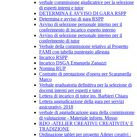
verbale commissione giudicatrice per la selezione
di esperti interni e tutor
DETERMINA E AVVISO DI GARA RSPP
Determina e avviso di gara RSPP
Avviso di selezione personale interno per il
conferimento di incarico esperto interno
Avviso di selezione personale interno per il
conferimento di tutor
Verbale della commissione relativo al Progetto
FAMI con tabella punteggio allegata
Incarico RSPP
Incarico DSGA Emanuela Zanazzi
Nomina RUP
Contratto di prestazione d'opera per Scarangella
Marco
Verbale graduatoria definitiva per la selezione di
docenti interni per esperti e tutor
Lettera di incarico di tutor ins. Barbieri Chiara
Lettera aggiudicazione della gara per servizi
assicurativi- 2018
verbale di aggiudicazione gara della commissione
di valutazione - Materiale inform. Mosso
RDO -ATELIER CREATIVI: CREATIVITA' E
TRADIZIONE
Ordinazione tablet per progetto Atleier creativi :