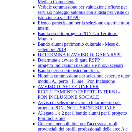
Medico Competente
Verbale commissione per valutazione offerte per
servizio noleggio autobus con autista per visite di
istruzione a.s. 2019/20
Elenco partecipanti per la selezione esperti e tutor
interni
Bando esperto progetto PON Un Territorio
Magico
Bando alunni patrimonio culturale - Mese di
settembre 2019
DETERMINA E AVVISO DI GARA RSPP
Determina e avviso di gara RSPP
progetto Indicazioni nazionale e nuovi scenari
Bando per esperto psicomotricista
Nomina commissione per selezione esperti e tutor
moduli A...perto - F...are - Pon Inclusione
AVVISO DI SELEZIONE PER
RECLUTAMENTO ESPERTI INTERNI -
PON INCLUSIONE SOCIALE
Avviso di selezione incarico tutor interno per
progetto PON INCLUSIONE SOCIALE
Allegato 1 e 2 per il bando alunni per il progetto
Pon Inclusione
Concorsi per soli titoli per l'accesso ai ruoli
provinciali dei profili professionali delle aree A e