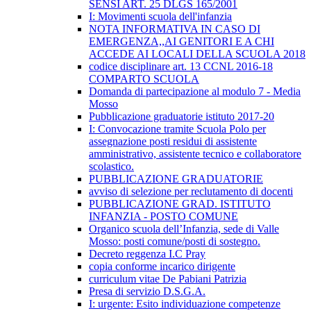
SENSI ART. 25 DLGS 165/2001
I: Movimenti scuola dell'infanzia
NOTA INFORMATIVA IN CASO DI
EMERGENZA,,AI GENITORI E A CHI
ACCEDE AI LOCALI DELLA SCUOLA 2018
codice disciplinare art. 13 CCNL 2016-18
COMPARTO SCUOLA
Domanda di partecipazione al modulo 7 - Media
Mosso
Pubblicazione graduatorie istituto 2017-20
I: Convocazione tramite Scuola Polo per
assegnazione posti residui di assistente
amministrativo, assistente tecnico e collaboratore
scolastico.
PUBBLICAZIONE GRADUATORIE
avviso di selezione per reclutamento di docenti
PUBBLICAZIONE GRAD. ISTITUTO
INFANZIA - POSTO COMUNE
Organico scuola dell’Infanzia, sede di Valle
Mosso: posti comune/posti di sostegno.
Decreto reggenza I.C Pray
copia conforme incarico dirigente
curriculum vitae De Pabiani Patrizia
Presa di servizio D.S.G.A.
I: urgente: Esito individuazione competenze