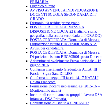
PRIMARIA
Organico di fatto
AVVISO AVVENUTA INDIVIDUAZIONE
DOCENTI SCUOLA SECONDARIA DI I°
GRADO
Disponibilità residue primo grado
POSTA CERTIFICATA: MESSA A
DISPOSIZIONE CDC A-22 (Italiano, storia,
geografia, nella scuola secondaria di I GRADO)
POSTA CERTIFICATA: Domanda di Messa a
Disposizione istituto BIIC80500L posto ATA
Avvisi per candidatura.
POSTA CERTIFICATA: Domanda di Messa a
Disposizione istituto BIIC80500L posto Docente
Adempimenti svolgimento Prova nazionale – 16
giugno 2016
Conferma inserimento Graduatoria A.T.A. III
Fascia - Sig.ra Sara DI LEO
Conferma punteggio III fascia 14-17 NATALI
Chiara Francesca
Formazione Docenti neo assunti a.s. 2015-16 –
Monitoraggio attività
Incontro di coordinamento gruppi di lavoro DSA
Infanzia - DSA Primaria.
Contrattazione di Istituto a.s. 2016/2017