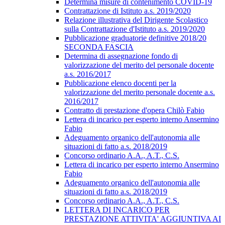
Determina misure di contenimento COVID-19
Contrattazione di Istituto a.s. 2019/2020
Relazione illustrativa del Dirigente Scolastico
sulla Contrattazione d'Istituto a.s. 2019/2020
Pubblicazione graduatorie definitive 2018/20
SECONDA FASCIA
Determina di assegnazione fondo di
valorizzazione del merito del personale docente
a.s. 2016/2017
Pubblicazione elenco docenti per la
valorizzazione del merito personale docente a.s.
2016/2017
Contratto di prestazione d'opera Chilò Fabio
Lettera di incarico per esperto interno Ansermino
Fabio
Adeguamento organico dell'autonomia alle
situazioni di fatto a.s. 2018/2019
Concorso ordinario A.A., A.T., C.S.
Lettera di incarico per esperto interno Ansermino
Fabio
Adeguamento organico dell'autonomia alle
situazioni di fatto a.s. 2018/2019
Concorso ordinario A.A., A.T., C.S.
LETTERA DI INCARICO PER
PRESTAZIONE ATTIVITA' AGGIUNTIVA AI