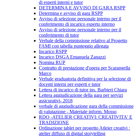
di esperti interni e tutor
DETERMINA E AVVISO DI GARA RSPP
Determina e avviso di gara RSPP
Avviso di selezione personale interno per il
conferimento di incarico esperto interno
Avviso di selezione personale interno per il
conferimento di tutor
Verbale della commissione relativo al Progetto
FAMI con tabella punteggio allegata
Incarico RSPP
Incarico DSGA Emanuela Zanazzi
Nomina RUP
Contratto di prestazione d'opera per Scarangella
Marco
Verbale graduatoria definitiva per la selezione di
docenti interni per esperti e tutor
Lettera di incarico di tutor ins. Barbieri Chiara
Lettera aggiudicazione della gara per servizi
assicurativi- 2018
verbale di aggiudicazione gara della commissione
di valutazione - Materiale inform. Mosso
RDO -ATELIER CREATIVI: CREATIVITA' E
TRADIZIONE
Ordinazione tablet per progetto Atleier creativi :
atelier diffuso di digital storytelling