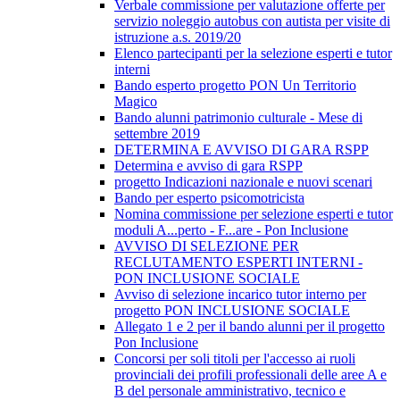
Verbale commissione per valutazione offerte per
servizio noleggio autobus con autista per visite di
istruzione a.s. 2019/20
Elenco partecipanti per la selezione esperti e tutor
interni
Bando esperto progetto PON Un Territorio
Magico
Bando alunni patrimonio culturale - Mese di
settembre 2019
DETERMINA E AVVISO DI GARA RSPP
Determina e avviso di gara RSPP
progetto Indicazioni nazionale e nuovi scenari
Bando per esperto psicomotricista
Nomina commissione per selezione esperti e tutor
moduli A...perto - F...are - Pon Inclusione
AVVISO DI SELEZIONE PER
RECLUTAMENTO ESPERTI INTERNI -
PON INCLUSIONE SOCIALE
Avviso di selezione incarico tutor interno per
progetto PON INCLUSIONE SOCIALE
Allegato 1 e 2 per il bando alunni per il progetto
Pon Inclusione
Concorsi per soli titoli per l'accesso ai ruoli
provinciali dei profili professionali delle aree A e
B del personale amministrativo, tecnico e