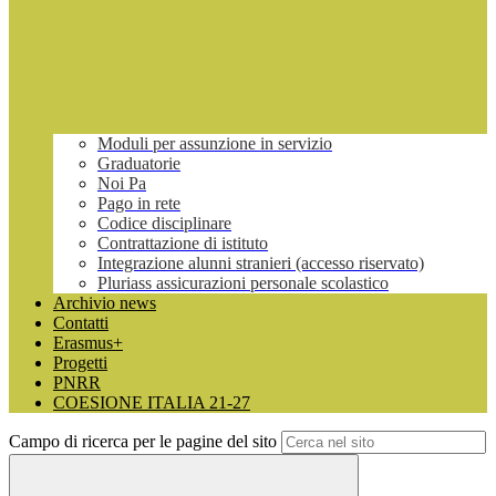
Moduli per assunzione in servizio
Graduatorie
Noi Pa
Pago in rete
Codice disciplinare
Contrattazione di istituto
Integrazione alunni stranieri (accesso riservato)
Pluriass assicurazioni personale scolastico
Archivio news
Contatti
Erasmus+
Progetti
PNRR
COESIONE ITALIA 21-27
Campo di ricerca per le pagine del sito