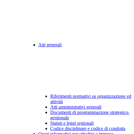
Atti generali
Riferimenti normativi su organizzazione ed
attività
Atti amministrativi generali
Documenti di programmazione strategico-
gestionale
Statuti e leggi regionali
Codice disciplinare e codice di condotta
Oneri informativi per cittadini e imprese