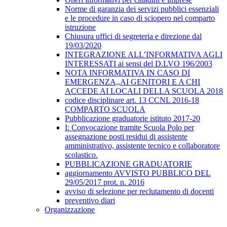
Norme di garanzia dei servizi pubblici essenziali
e le procedure in caso di sciopero nel comparto
istruzione
Chiusura uffici di segreteria e direzione dal
19/03/2020
INTEGRAZIONE ALL’INFORMATIVA AGLI
INTERESSATI ai sensi del D.LVO 196/2003
NOTA INFORMATIVA IN CASO DI
EMERGENZA,,AI GENITORI E A CHI
ACCEDE AI LOCALI DELLA SCUOLA 2018
codice disciplinare art. 13 CCNL 2016-18
COMPARTO SCUOLA
Pubblicazione graduatorie istituto 2017-20
I: Convocazione tramite Scuola Polo per
assegnazione posti residui di assistente
amministrativo, assistente tecnico e collaboratore
scolastico.
PUBBLICAZIONE GRADUATORIE
aggiornamento AVVISTO PUBBLICO DEL
29/05/2017 prot. n. 2016
avviso di selezione per reclutamento di docenti
preventivo diari
Organizzazione