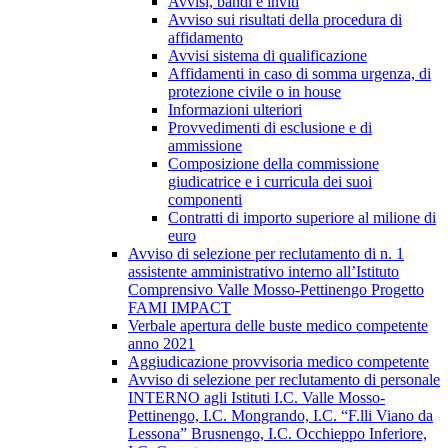
Avvisi, bandi e inviti
Avviso sui risultati della procedura di
affidamento
Avvisi sistema di qualificazione
Affidamenti in caso di somma urgenza, di
protezione civile o in house
Informazioni ulteriori
Provvedimenti di esclusione e di
ammissione
Composizione della commissione
giudicatrice e i curricula dei suoi
componenti
Contratti di importo superiore al milione di
euro
Avviso di selezione per reclutamento di n. 1
assistente amministrativo interno all’Istituto
Comprensivo Valle Mosso-Pettinengo Progetto
FAMI IMPACT
Verbale apertura delle buste medico competente
anno 2021
Aggiudicazione provvisoria medico competente
Avviso di selezione per reclutamento di personale
INTERNO agli Istituti I.C. Valle Mosso-
Pettinengo, I.C. Mongrando, I.C. “F.lli Viano da
Lessona” Brusnengo, I.C. Occhieppo Inferiore,