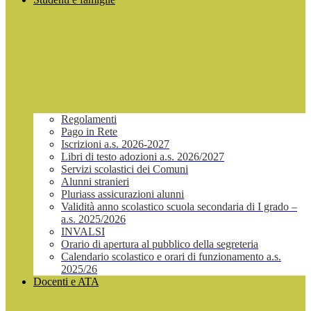
Regolamenti
Pago in Rete
Iscrizioni a.s. 2026-2027
Libri di testo adozioni a.s. 2026/2027
Servizi scolastici dei Comuni
Alunni stranieri
Pluriass assicurazioni alunni
Validità anno scolastico scuola secondaria di I grado –
a.s. 2025/2026
INVALSI
Orario di apertura al pubblico della segreteria
Calendario scolastico e orari di funzionamento a.s.
2025/26
Docenti e ATA