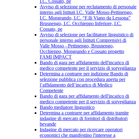
I.C. Cossato, pe
Avviso di selezione per reclutamento di personale
interno agli Istituti I.C. Valle Mosso-Pettinengo,
I.C. Mongrando, I.C. “F.lli Viano da Lessona”
Brusnengo, I.C. Occhieppo Inferiore, I.C.
Cossato, pe
Avviso di selezione per facilitatore linguistico di
personale interno agli Istituti Comprensivi di
Valle Mosso - Pettinengo, Brusnengo,
Occhieppo, Mongrando e Cossato progetto
FAMI IMPACT
Bando di gara per affidamento dell'incarico di
medico competente per il servizio di sorveglianza
Determina a contrarre per indizione Bando di
selezione pubblica con procedura aperta per
l’affidamento dell’incarico di Medico
Competente
Bando di gara per affidamento dell'incarico di
medico competente per il servizio di sorveglianza
Bando mediatore lingusitico
Determina a contrarre per affidamento tramite
indagine di mercato di fornitori di distributori
bevande
Indagine di mercato per ricercare operatori
economici che manifestino l'interesse a