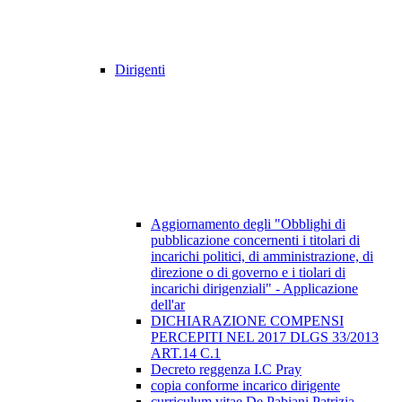
Dirigenti
Aggiornamento degli "Obblighi di
pubblicazione concernenti i titolari di
incarichi politici, di amministrazione, di
direzione o di governo e i tiolari di
incarichi dirigenziali" - Applicazione
dell'ar
DICHIARAZIONE COMPENSI
PERCEPITI NEL 2017 DLGS 33/2013
ART.14 C.1
Decreto reggenza I.C Pray
copia conforme incarico dirigente
curriculum vitae De Pabiani Patrizia