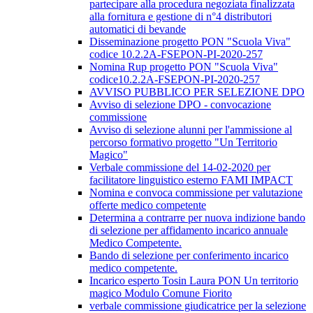
partecipare alla procedura negoziata finalizzata
alla fornitura e gestione di n°4 distributori
automatici di bevande
Disseminazione progetto PON "Scuola Viva"
codice 10.2.2A-FSEPON-PI-2020-257
Nomina Rup progetto PON "Scuola Viva"
codice10.2.2A-FSEPON-PI-2020-257
AVVISO PUBBLICO PER SELEZIONE DPO
Avviso di selezione DPO - convocazione
commissione
Avviso di selezione alunni per l'ammissione al
percorso formativo progetto "Un Territorio
Magico"
Verbale commissione del 14-02-2020 per
facilitatore linguistico esterno FAMI IMPACT
Nomina e convoca commissione per valutazione
offerte medico competente
Determina a contrarre per nuova indizione bando
di selezione per affidamento incarico annuale
Medico Competente.
Bando di selezione per conferimento incarico
medico competente.
Incarico esperto Tosin Laura PON Un territorio
magico Modulo Comune Fiorito
verbale commissione giudicatrice per la selezione