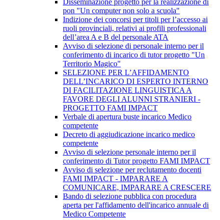
Disseminazione progetto per la realizzazione di
pon "Un computer non solo a scuola"
Indizione dei concorsi per titoli per l’accesso ai
ruoli provinciali, relativi ai profili professionali
dell’area A e B del personale ATA
Avviso di selezione di personale interno per il
conferimento di incarico di tutor progetto "Un
Territorio Magico"
SELEZIONE PER L’AFFIDAMENTO
DELL’INCARICO DI ESPERTO INTERNO
DI FACILITAZIONE LINGUISTICA A
FAVORE DEGLI ALUNNI STRANIERI -
PROGETTO FAMI IMPACT
Verbale di apertura buste incarico Medico
competente
Decreto di aggiudicazione incarico medico
competente
Avviso di selezione personale interno per il
conferimento di Tutor progetto FAMI IMPACT
Avviso di selezione per reclutamento docenti
FAMI IMPACT - IMPARARE A
COMUNICARE, IMPARARE A CRESCERE
Bando di selezione pubblica con procedura
aperta per l'affidamento dell'incarico annuale di
Medico Competente