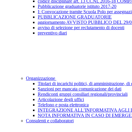
codice disciplinare art. 13 CCNL 2016-18 
Pubblicazione graduatorie istituto 2017-20
I: Convocazione tramite Scuola Polo per assegnazione
PUBBLICAZIONE GRADUATORIE
aggiornamento AVVISTO PUBBLICO DEL 29/05/2
avviso di selezione per reclutamento di docenti
preventivo diari
Organizzazione
Titolari di incarichi politici, di amministrazione, d
Sanzioni per mancata comunicazione dei dati
Rendiconti gruppi consiliari regionali/provinciali
Articolazione degli uffici
Telefono e posta elettronica
INTEGRAZIONE ALL’INFORMATIVA AGLI INTE
NOTA INFORMATIVA IN CASO DI EMERGEN
Consulenti e collaboratori