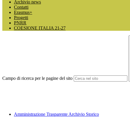
Archivio news
Contatti
Erasmus+
Progetti
PNRR
COESIONE ITALIA 21-27
Campo di ricerca per le pagine del sito
Amministrazione Trasparente Archivio Storico