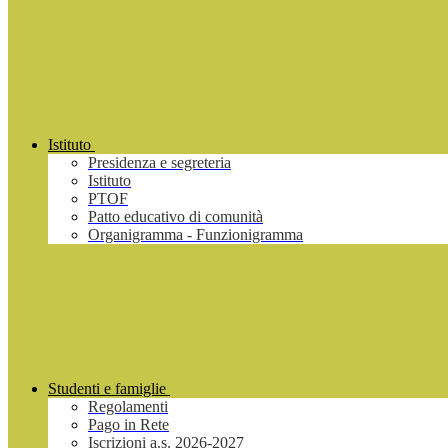
Istituto
Presidenza e segreteria
Istituto
PTOF
Patto educativo di comunità
Organigramma - Funzionigramma
Studenti e famiglie
Regolamenti
Pago in Rete
Iscrizioni a.s. 2026-2027