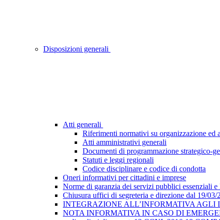
Disposizioni generali
Atti generali
Riferimenti normativi su organizzazione ed at
Atti amministrativi generali
Documenti di programmazione strategico-ge
Statuti e leggi regionali
Codice disciplinare e codice di condotta
Oneri informativi per cittadini e imprese
Norme di garanzia dei servizi pubblici essenziali e
Chiusura uffici di segreteria e direzione dal 19/03
INTEGRAZIONE ALL’INFORMATIVA AGLI INTE
NOTA INFORMATIVA IN CASO DI EMERGEN