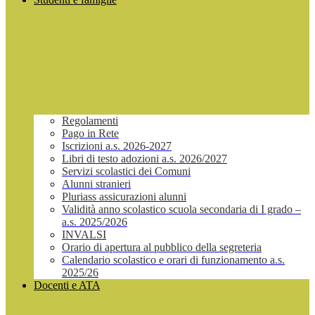
Regolamenti
Pago in Rete
Iscrizioni a.s. 2026-2027
Libri di testo adozioni a.s. 2026/2027
Servizi scolastici dei Comuni
Alunni stranieri
Pluriass assicurazioni alunni
Validità anno scolastico scuola secondaria di I grado –
a.s. 2025/2026
INVALSI
Orario di apertura al pubblico della segreteria
Calendario scolastico e orari di funzionamento a.s.
2025/26
Docenti e ATA