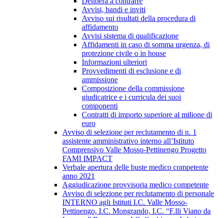
Delibera a contrarre
Avvisi, bandi e inviti
Avviso sui risultati della procedura di
affidamento
Avvisi sistema di qualificazione
Affidamenti in caso di somma urgenza, di
protezione civile o in house
Informazioni ulteriori
Provvedimenti di esclusione e di
ammissione
Composizione della commissione
giudicatrice e i curricula dei suoi
componenti
Contratti di importo superiore al milione di
euro
Avviso di selezione per reclutamento di n. 1
assistente amministrativo interno all’Istituto
Comprensivo Valle Mosso-Pettinengo Progetto
FAMI IMPACT
Verbale apertura delle buste medico competente
anno 2021
Aggiudicazione provvisoria medico competente
Avviso di selezione per reclutamento di personale
INTERNO agli Istituti I.C. Valle Mosso-
Pettinengo, I.C. Mongrando, I.C. “F.lli Viano da