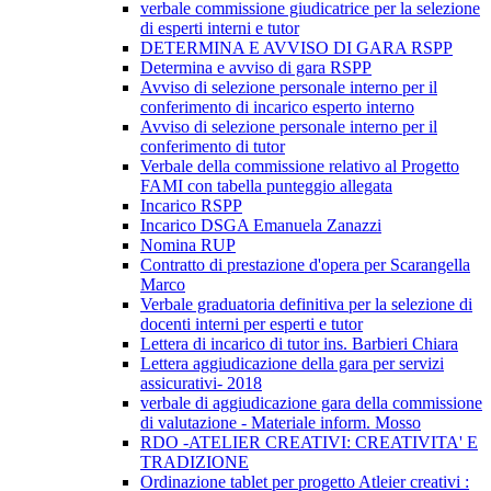
verbale commissione giudicatrice per la selezione
di esperti interni e tutor
DETERMINA E AVVISO DI GARA RSPP
Determina e avviso di gara RSPP
Avviso di selezione personale interno per il
conferimento di incarico esperto interno
Avviso di selezione personale interno per il
conferimento di tutor
Verbale della commissione relativo al Progetto
FAMI con tabella punteggio allegata
Incarico RSPP
Incarico DSGA Emanuela Zanazzi
Nomina RUP
Contratto di prestazione d'opera per Scarangella
Marco
Verbale graduatoria definitiva per la selezione di
docenti interni per esperti e tutor
Lettera di incarico di tutor ins. Barbieri Chiara
Lettera aggiudicazione della gara per servizi
assicurativi- 2018
verbale di aggiudicazione gara della commissione
di valutazione - Materiale inform. Mosso
RDO -ATELIER CREATIVI: CREATIVITA' E
TRADIZIONE
Ordinazione tablet per progetto Atleier creativi :