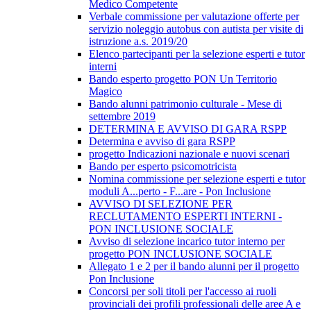
Medico Competente
Verbale commissione per valutazione offerte per
servizio noleggio autobus con autista per visite di
istruzione a.s. 2019/20
Elenco partecipanti per la selezione esperti e tutor
interni
Bando esperto progetto PON Un Territorio
Magico
Bando alunni patrimonio culturale - Mese di
settembre 2019
DETERMINA E AVVISO DI GARA RSPP
Determina e avviso di gara RSPP
progetto Indicazioni nazionale e nuovi scenari
Bando per esperto psicomotricista
Nomina commissione per selezione esperti e tutor
moduli A...perto - F...are - Pon Inclusione
AVVISO DI SELEZIONE PER
RECLUTAMENTO ESPERTI INTERNI -
PON INCLUSIONE SOCIALE
Avviso di selezione incarico tutor interno per
progetto PON INCLUSIONE SOCIALE
Allegato 1 e 2 per il bando alunni per il progetto
Pon Inclusione
Concorsi per soli titoli per l'accesso ai ruoli
provinciali dei profili professionali delle aree A e