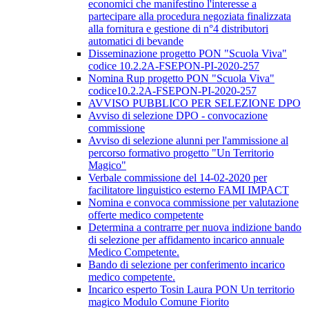
economici che manifestino l'interesse a
partecipare alla procedura negoziata finalizzata
alla fornitura e gestione di n°4 distributori
automatici di bevande
Disseminazione progetto PON "Scuola Viva"
codice 10.2.2A-FSEPON-PI-2020-257
Nomina Rup progetto PON "Scuola Viva"
codice10.2.2A-FSEPON-PI-2020-257
AVVISO PUBBLICO PER SELEZIONE DPO
Avviso di selezione DPO - convocazione
commissione
Avviso di selezione alunni per l'ammissione al
percorso formativo progetto "Un Territorio
Magico"
Verbale commissione del 14-02-2020 per
facilitatore linguistico esterno FAMI IMPACT
Nomina e convoca commissione per valutazione
offerte medico competente
Determina a contrarre per nuova indizione bando
di selezione per affidamento incarico annuale
Medico Competente.
Bando di selezione per conferimento incarico
medico competente.
Incarico esperto Tosin Laura PON Un territorio
magico Modulo Comune Fiorito