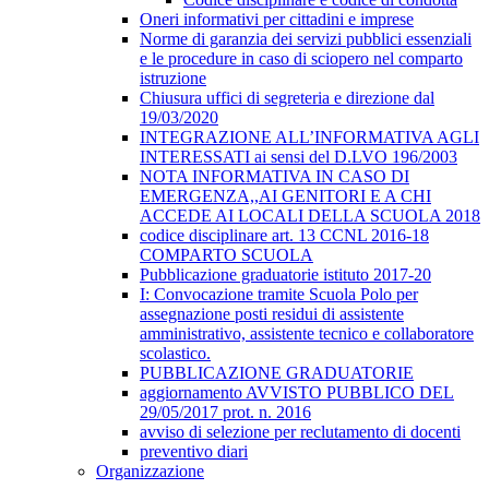
Oneri informativi per cittadini e imprese
Norme di garanzia dei servizi pubblici essenziali
e le procedure in caso di sciopero nel comparto
istruzione
Chiusura uffici di segreteria e direzione dal
19/03/2020
INTEGRAZIONE ALL’INFORMATIVA AGLI
INTERESSATI ai sensi del D.LVO 196/2003
NOTA INFORMATIVA IN CASO DI
EMERGENZA,,AI GENITORI E A CHI
ACCEDE AI LOCALI DELLA SCUOLA 2018
codice disciplinare art. 13 CCNL 2016-18
COMPARTO SCUOLA
Pubblicazione graduatorie istituto 2017-20
I: Convocazione tramite Scuola Polo per
assegnazione posti residui di assistente
amministrativo, assistente tecnico e collaboratore
scolastico.
PUBBLICAZIONE GRADUATORIE
aggiornamento AVVISTO PUBBLICO DEL
29/05/2017 prot. n. 2016
avviso di selezione per reclutamento di docenti
preventivo diari
Organizzazione