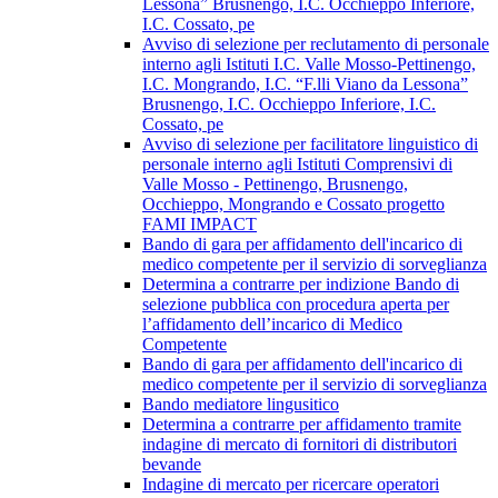
Lessona” Brusnengo, I.C. Occhieppo Inferiore,
I.C. Cossato, pe
Avviso di selezione per reclutamento di personale
interno agli Istituti I.C. Valle Mosso-Pettinengo,
I.C. Mongrando, I.C. “F.lli Viano da Lessona”
Brusnengo, I.C. Occhieppo Inferiore, I.C.
Cossato, pe
Avviso di selezione per facilitatore linguistico di
personale interno agli Istituti Comprensivi di
Valle Mosso - Pettinengo, Brusnengo,
Occhieppo, Mongrando e Cossato progetto
FAMI IMPACT
Bando di gara per affidamento dell'incarico di
medico competente per il servizio di sorveglianza
Determina a contrarre per indizione Bando di
selezione pubblica con procedura aperta per
l’affidamento dell’incarico di Medico
Competente
Bando di gara per affidamento dell'incarico di
medico competente per il servizio di sorveglianza
Bando mediatore lingusitico
Determina a contrarre per affidamento tramite
indagine di mercato di fornitori di distributori
bevande
Indagine di mercato per ricercare operatori