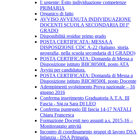
I: urgente: Esito individuazione competenze
PRIMARIA
Organico di fatto
AVVISO AVVENUTA INDIVIDUAZIONE
DOCENTI SCUOLA SECONDARIA DI I°
GRADO
Disponibilità residue primo grado
POSTA CERTIFICATA: MESSA A
DISPOSIZIONE CDC A-22 (Italiano, storia,
geografia, nella scuola secondaria di I GRADO)
POSTA CERTIFICATA: Domanda di Messa a
Disposizione istituto BIIC80500L posto ATA
Avvisi per candidatura.
POSTA CERTIFICATA: Domanda di Messa a
Disposizione istituto BIIC80500L posto Docente
Adempimenti svolgimento Prova nazionale – 16
giugno 2016
Conferma inserimento Graduatoria A.T.A. III
Fascia - Sig.ra Sara DI LEO
Conferma punteggio III fascia 14-17 NATALI
Chiara Francesca
Formazione Docenti neo assunti a.s. 2015-16 –
Monitoraggio attività
Incontro di coordinamento gruppi di lavoro DSA
Infanzia - DSA Primaria.