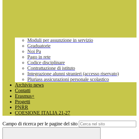
Moduli per assunzione in servizio
Graduatorie
Noi Pa
Pago in rete
Codice disciplinare
Contrattazione di istituto
Integrazione alunni stranieri (accesso riservato)
Pluriass assicurazioni personale scolastico
Archivio news
Contatti
Erasmus+
Progetti
PNRR
COESIONE ITALIA 21-27
Campo di ricerca per le pagine del sito