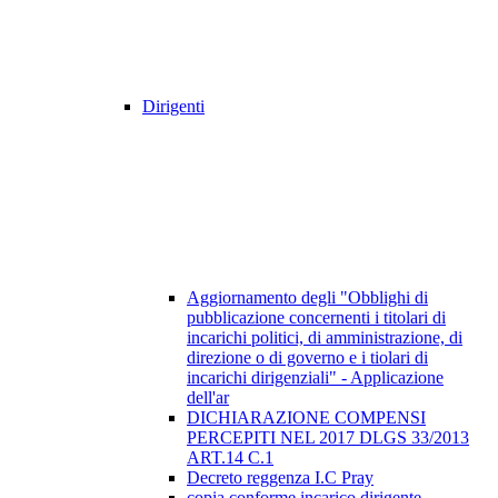
Dirigenti
Aggiornamento degli "Obblighi di
pubblicazione concernenti i titolari di
incarichi politici, di amministrazione, di
direzione o di governo e i tiolari di
incarichi dirigenziali" - Applicazione
dell'ar
DICHIARAZIONE COMPENSI
PERCEPITI NEL 2017 DLGS 33/2013
ART.14 C.1
Decreto reggenza I.C Pray
copia conforme incarico dirigente