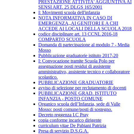
PRESTAZIONE ATTIVITA' AGGIUNTIVA AI
SENSI ART. 25 DLGS 165/2001
I: Movimenti scuola dell'infanzia
NOTA INFORMATIVA IN CASO DI
EMERGENZA,,AI GENITORI E A CHI
ACCEDE AI LOCALI DELLA SCUOLA 2018
codice disciplinare art. 13 CCNL 2016-18
COMPARTO SCUOLA
Domanda di partecipazione al modulo 7 - Media
Mosso
Pubblicazione graduatorie istituto 2017-20
I: Convocazione tramite Scuola Polo per
assegnazione posti residui di assistente
amministrativo, assistente tecnico e collaboratore
scolastico.
PUBBLICAZIONE GRADUATORIE
avviso di selezione per reclutamento di docenti
PUBBLICAZIONE GRAD. ISTITUTO
INFANZIA - POSTO COMUNE
Organico scuola dell’Infanzia, sede di Valle
Mosso: posti comune/posti di sostegno.
Decreto reggenza I.C Pray
copia conforme incarico dirigente
curriculum vitae De Pabiani Patrizia
Presa di servizio D.S.G.A.