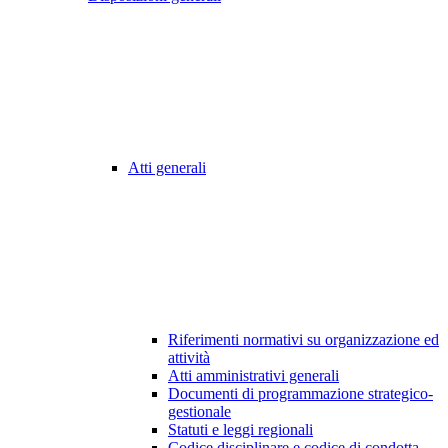
Atti generali
Riferimenti normativi su organizzazione ed
attività
Atti amministrativi generali
Documenti di programmazione strategico-
gestionale
Statuti e leggi regionali
Codice disciplinare e codice di condotta