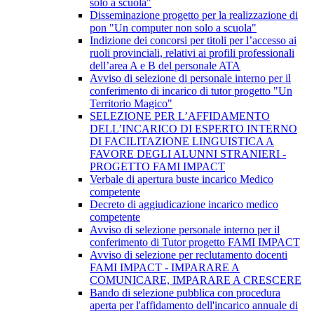
solo a scuola"
Disseminazione progetto per la realizzazione di
pon "Un computer non solo a scuola"
Indizione dei concorsi per titoli per l’accesso ai
ruoli provinciali, relativi ai profili professionali
dell’area A e B del personale ATA
Avviso di selezione di personale interno per il
conferimento di incarico di tutor progetto "Un
Territorio Magico"
SELEZIONE PER L’AFFIDAMENTO
DELL’INCARICO DI ESPERTO INTERNO
DI FACILITAZIONE LINGUISTICA A
FAVORE DEGLI ALUNNI STRANIERI -
PROGETTO FAMI IMPACT
Verbale di apertura buste incarico Medico
competente
Decreto di aggiudicazione incarico medico
competente
Avviso di selezione personale interno per il
conferimento di Tutor progetto FAMI IMPACT
Avviso di selezione per reclutamento docenti
FAMI IMPACT - IMPARARE A
COMUNICARE, IMPARARE A CRESCERE
Bando di selezione pubblica con procedura
aperta per l'affidamento dell'incarico annuale di