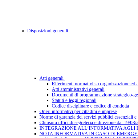
Disposizioni generali
Atti generali
Riferimenti normativi su organizzazione ed at
Atti amministrativi generali
Documenti di programmazione strategico-ge
Statuti e leggi regionali
Codice disciplinare e codice di condotta
Oneri informativi per cittadini e imprese
Norme di garanzia dei servizi pubblici essenziali e
Chiusura uffici di segreteria e direzione dal 19/03
INTEGRAZIONE ALL’INFORMATIVA AGLI INTE
NOTA INFORMATIVA IN CASO DI EMERGEN