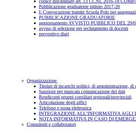
codice disciplinare art. 13 CCNL 2016-18 
Pubblicazione graduatorie istituto 2017-20
I: Convocazione tramite Scuola Polo per assegnazione
PUBBLICAZIONE GRADUATORIE
aggiornamento AVVISTO PUBBLICO DEL 29/05/2
avviso di selezione per reclutamento di docenti
preventivo diari
Organizzazione
Titolari di incarichi politici, di amministrazione, d
Sanzioni per mancata comunicazione dei dati
Rendiconti gruppi consiliari regionali/provinciali
Articolazione degli uffici
Telefono e posta elettronica
INTEGRAZIONE ALL’INFORMATIVA AGLI INTE
NOTA INFORMATIVA IN CASO DI EMERGEN
Consulenti e collaboratori