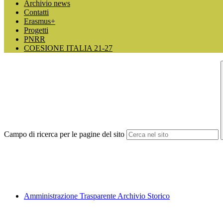
Archivio news
Contatti
Erasmus+
Progetti
PNRR
COESIONE ITALIA 21-27
Campo di ricerca per le pagine del sito
Amministrazione Trasparente Archivio Storico