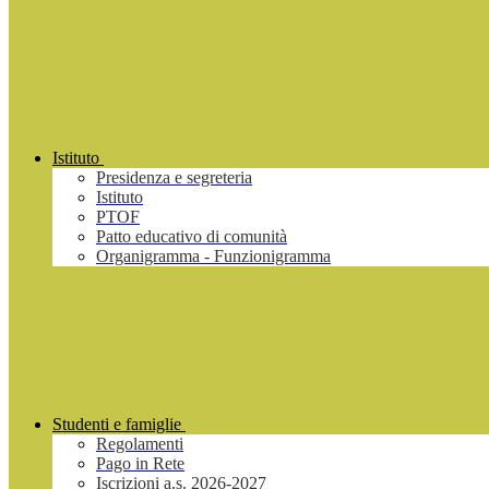
Istituto
Presidenza e segreteria
Istituto
PTOF
Patto educativo di comunità
Organigramma - Funzionigramma
Studenti e famiglie
Regolamenti
Pago in Rete
Iscrizioni a.s. 2026-2027