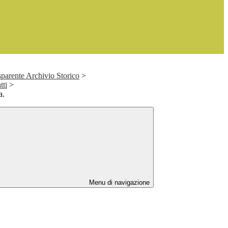
parente Archivio Storico
>
tti
>
a.
Menu di navigazione