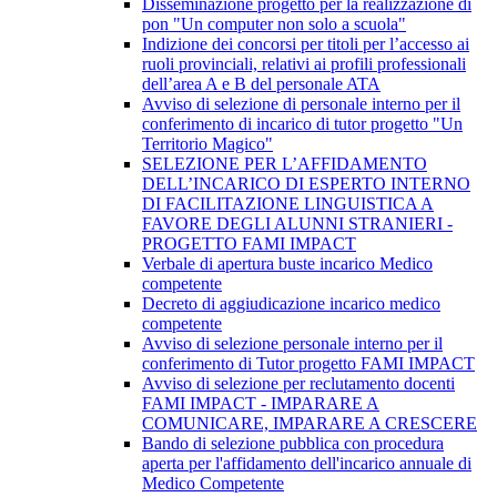
Disseminazione progetto per la realizzazione di
pon "Un computer non solo a scuola"
Indizione dei concorsi per titoli per l’accesso ai
ruoli provinciali, relativi ai profili professionali
dell’area A e B del personale ATA
Avviso di selezione di personale interno per il
conferimento di incarico di tutor progetto "Un
Territorio Magico"
SELEZIONE PER L’AFFIDAMENTO
DELL’INCARICO DI ESPERTO INTERNO
DI FACILITAZIONE LINGUISTICA A
FAVORE DEGLI ALUNNI STRANIERI -
PROGETTO FAMI IMPACT
Verbale di apertura buste incarico Medico
competente
Decreto di aggiudicazione incarico medico
competente
Avviso di selezione personale interno per il
conferimento di Tutor progetto FAMI IMPACT
Avviso di selezione per reclutamento docenti
FAMI IMPACT - IMPARARE A
COMUNICARE, IMPARARE A CRESCERE
Bando di selezione pubblica con procedura
aperta per l'affidamento dell'incarico annuale di
Medico Competente