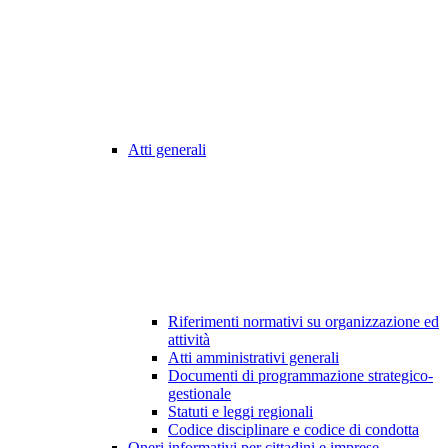
Atti generali
Riferimenti normativi su organizzazione ed
attività
Atti amministrativi generali
Documenti di programmazione strategico-
gestionale
Statuti e leggi regionali
Codice disciplinare e codice di condotta
Oneri informativi per cittadini e imprese