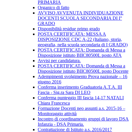
PRIMARIA
Organico di fatto
AVVISO AVVENUTA INDIVIDUAZIONE
DOCENTI SCUOLA SECONDARIA DI I°
GRADO
Disponibilità residue primo grado
POSTA CERTIFICATA: MESSA A
DISPOSIZIONE CDC A-22 (Italiano, storia,
geografia, nella scuola secondaria di I GRADO)
POSTA CERTIFICATA: Domanda di Messa a
Disposizione istituto BIIC80500L posto ATA
Avvisi per candidatura.
POSTA CERTIFICATA: Domanda di Messa a
Disposizione istituto BIIC80500L posto Docente
Adempimenti svolgimento Prova nazionale – 16
giugno 2016
Conferma inserimento Graduatoria A.T.A. III
Fascia - Sig.ra Sara DI LEO
Conferma punteggio III fascia 14-17 NATALI
Chiara Francesca
Formazione Docenti neo assunti a.s. 2015-16 –
Monitoraggio attività
Incontro di coordinamento gruppi di lavoro DSA
Infanzia - DSA Primaria.
Contrattazione di Istituto a.s. 2016/2017