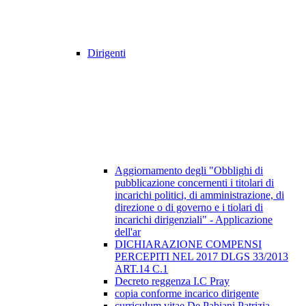
Dirigenti
Aggiornamento degli "Obblighi di
pubblicazione concernenti i titolari di
incarichi politici, di amministrazione, di
direzione o di governo e i tiolari di
incarichi dirigenziali" - Applicazione
dell'ar
DICHIARAZIONE COMPENSI
PERCEPITI NEL 2017 DLGS 33/2013
ART.14 C.1
Decreto reggenza I.C Pray
copia conforme incarico dirigente
curriculum vitae De Pabiani Patrizia