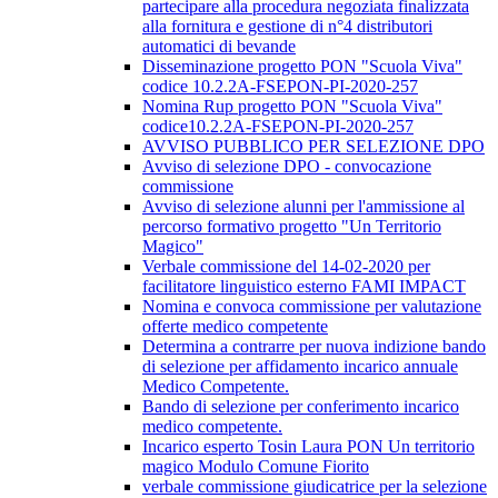
partecipare alla procedura negoziata finalizzata
alla fornitura e gestione di n°4 distributori
automatici di bevande
Disseminazione progetto PON "Scuola Viva"
codice 10.2.2A-FSEPON-PI-2020-257
Nomina Rup progetto PON "Scuola Viva"
codice10.2.2A-FSEPON-PI-2020-257
AVVISO PUBBLICO PER SELEZIONE DPO
Avviso di selezione DPO - convocazione
commissione
Avviso di selezione alunni per l'ammissione al
percorso formativo progetto "Un Territorio
Magico"
Verbale commissione del 14-02-2020 per
facilitatore linguistico esterno FAMI IMPACT
Nomina e convoca commissione per valutazione
offerte medico competente
Determina a contrarre per nuova indizione bando
di selezione per affidamento incarico annuale
Medico Competente.
Bando di selezione per conferimento incarico
medico competente.
Incarico esperto Tosin Laura PON Un territorio
magico Modulo Comune Fiorito
verbale commissione giudicatrice per la selezione