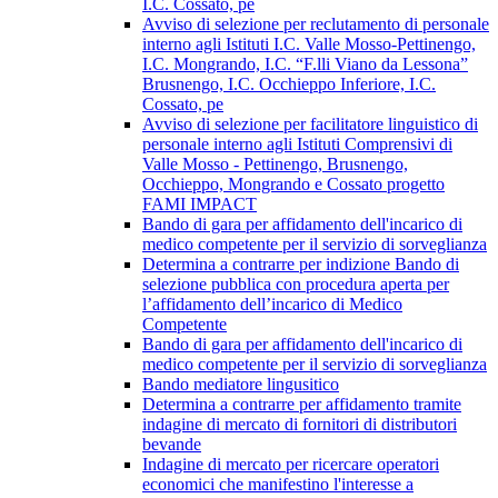
I.C. Cossato, pe
Avviso di selezione per reclutamento di personale
interno agli Istituti I.C. Valle Mosso-Pettinengo,
I.C. Mongrando, I.C. “F.lli Viano da Lessona”
Brusnengo, I.C. Occhieppo Inferiore, I.C.
Cossato, pe
Avviso di selezione per facilitatore linguistico di
personale interno agli Istituti Comprensivi di
Valle Mosso - Pettinengo, Brusnengo,
Occhieppo, Mongrando e Cossato progetto
FAMI IMPACT
Bando di gara per affidamento dell'incarico di
medico competente per il servizio di sorveglianza
Determina a contrarre per indizione Bando di
selezione pubblica con procedura aperta per
l’affidamento dell’incarico di Medico
Competente
Bando di gara per affidamento dell'incarico di
medico competente per il servizio di sorveglianza
Bando mediatore lingusitico
Determina a contrarre per affidamento tramite
indagine di mercato di fornitori di distributori
bevande
Indagine di mercato per ricercare operatori
economici che manifestino l'interesse a