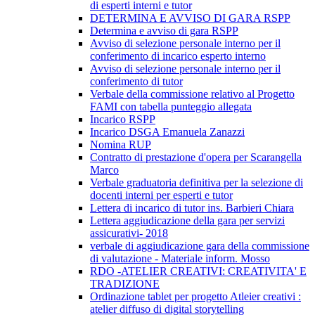
di esperti interni e tutor
DETERMINA E AVVISO DI GARA RSPP
Determina e avviso di gara RSPP
Avviso di selezione personale interno per il
conferimento di incarico esperto interno
Avviso di selezione personale interno per il
conferimento di tutor
Verbale della commissione relativo al Progetto
FAMI con tabella punteggio allegata
Incarico RSPP
Incarico DSGA Emanuela Zanazzi
Nomina RUP
Contratto di prestazione d'opera per Scarangella
Marco
Verbale graduatoria definitiva per la selezione di
docenti interni per esperti e tutor
Lettera di incarico di tutor ins. Barbieri Chiara
Lettera aggiudicazione della gara per servizi
assicurativi- 2018
verbale di aggiudicazione gara della commissione
di valutazione - Materiale inform. Mosso
RDO -ATELIER CREATIVI: CREATIVITA' E
TRADIZIONE
Ordinazione tablet per progetto Atleier creativi :
atelier diffuso di digital storytelling