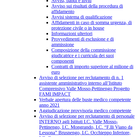
Avvisi, bandi e inviti
Avviso sui risultati della procedura di
affidamento
Avvisi sistema di qualificazione
Affidamenti in caso di somma urgenza, di
protezione civile o in house
Informazioni ulteriori
Provvedimenti di esclusione e di
ammissione
Composizione della commissione
giudicatrice e i curricula dei suoi
componenti
Contratti di importo superiore al milione di
euro
Avviso di selezione per reclutamento di n. 1
assistente amministrativo interno all’Istituto
Comprensivo Valle Mosso-Pettinengo Progetto
FAMI IMPACT
Verbale apertura delle buste medico competente
anno 2021
Aggiudicazione provvisoria medico competente
Avviso di selezione per reclutamento di personale
INTERNO agli Istituti I.C. Valle Mosso-
Pettinengo, I.C. Mongrando, I.C. “F.lli Viano da
Lessona” Brusnengo, I.C. Occhieppo Inferiore,