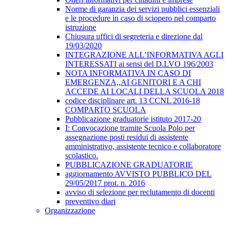
Norme di garanzia dei servizi pubblici essenziali
e le procedure in caso di sciopero nel comparto
istruzione
Chiusura uffici di segreteria e direzione dal
19/03/2020
INTEGRAZIONE ALL’INFORMATIVA AGLI
INTERESSATI ai sensi del D.LVO 196/2003
NOTA INFORMATIVA IN CASO DI
EMERGENZA,,AI GENITORI E A CHI
ACCEDE AI LOCALI DELLA SCUOLA 2018
codice disciplinare art. 13 CCNL 2016-18
COMPARTO SCUOLA
Pubblicazione graduatorie istituto 2017-20
I: Convocazione tramite Scuola Polo per
assegnazione posti residui di assistente
amministrativo, assistente tecnico e collaboratore
scolastico.
PUBBLICAZIONE GRADUATORIE
aggiornamento AVVISTO PUBBLICO DEL
29/05/2017 prot. n. 2016
avviso di selezione per reclutamento di docenti
preventivo diari
Organizzazione