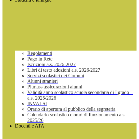
Regolamenti
Pago in Rete
Iscrizioni a.s. 2026-2027
Libri di testo adozioni a.s. 2026/2027
Servizi scolastici dei Comuni
Alunni stranieri
Pluriass assicurazioni alunni
Validità anno scolastico scuola secondaria di I grado –
a.s. 2025/2026
INVALSI
Orario di apertura al pubblico della segreteria
Calendario scolastico e orari di funzionamento a.s.
2025/26
Docenti e ATA