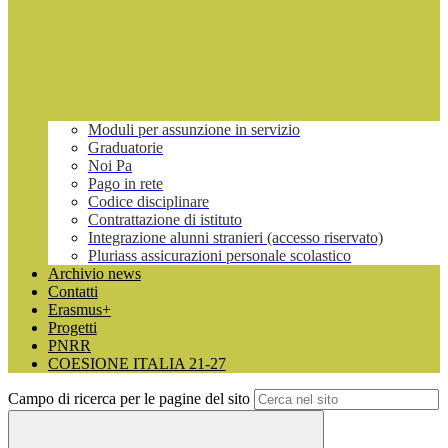
Moduli per assunzione in servizio
Graduatorie
Noi Pa
Pago in rete
Codice disciplinare
Contrattazione di istituto
Integrazione alunni stranieri (accesso riservato)
Pluriass assicurazioni personale scolastico
Archivio news
Contatti
Erasmus+
Progetti
PNRR
COESIONE ITALIA 21-27
Campo di ricerca per le pagine del sito