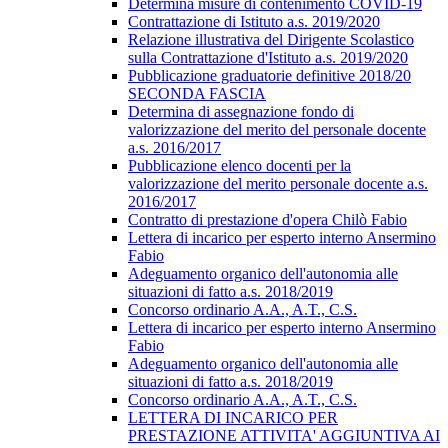
Determina misure di contenimento COVID-19
Contrattazione di Istituto a.s. 2019/2020
Relazione illustrativa del Dirigente Scolastico
sulla Contrattazione d'Istituto a.s. 2019/2020
Pubblicazione graduatorie definitive 2018/20
SECONDA FASCIA
Determina di assegnazione fondo di
valorizzazione del merito del personale docente
a.s. 2016/2017
Pubblicazione elenco docenti per la
valorizzazione del merito personale docente a.s.
2016/2017
Contratto di prestazione d'opera Chilò Fabio
Lettera di incarico per esperto interno Ansermino
Fabio
Adeguamento organico dell'autonomia alle
situazioni di fatto a.s. 2018/2019
Concorso ordinario A.A., A.T., C.S.
Lettera di incarico per esperto interno Ansermino
Fabio
Adeguamento organico dell'autonomia alle
situazioni di fatto a.s. 2018/2019
Concorso ordinario A.A., A.T., C.S.
LETTERA DI INCARICO PER
PRESTAZIONE ATTIVITA' AGGIUNTIVA AI