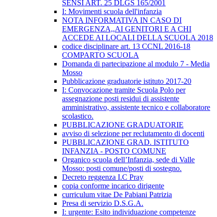
SENSI ART. 25 DLGS 165/2001
I: Movimenti scuola dell'infanzia
NOTA INFORMATIVA IN CASO DI
EMERGENZA,,AI GENITORI E A CHI
ACCEDE AI LOCALI DELLA SCUOLA 2018
codice disciplinare art. 13 CCNL 2016-18
COMPARTO SCUOLA
Domanda di partecipazione al modulo 7 - Media
Mosso
Pubblicazione graduatorie istituto 2017-20
I: Convocazione tramite Scuola Polo per
assegnazione posti residui di assistente
amministrativo, assistente tecnico e collaboratore
scolastico.
PUBBLICAZIONE GRADUATORIE
avviso di selezione per reclutamento di docenti
PUBBLICAZIONE GRAD. ISTITUTO
INFANZIA - POSTO COMUNE
Organico scuola dell’Infanzia, sede di Valle
Mosso: posti comune/posti di sostegno.
Decreto reggenza I.C Pray
copia conforme incarico dirigente
curriculum vitae De Pabiani Patrizia
Presa di servizio D.S.G.A.
I: urgente: Esito individuazione competenze