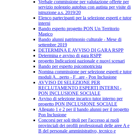
Verbale commissione per valutazione offerte per
servizio noleggio autobus con autista per visite di
istruzione a.s. 2019/20
Elenco partecipanti per la selezione esperti e tutor
interni
Bando esperto progetto PON Un Territorio
Magico
Bando alunni patrimonio culturale - Mese di
settembre 2019
DETERMINA E AVVISO DI GARA RSPP
Determina e avviso di gara RSPP
progetto Indicazioni nazionale e nuovi scenari
Bando per esperto psicomotricista
Nomina commissione per selezione esperti e tutor
moduli A...perto - F...are - Pon Inclusione
AVVISO DI SELEZIONE PER
RECLUTAMENTO ESPERTI INTERNI -
PON INCLUSIONE SOCIALE
Avviso di selezione incarico tutor interno per
progetto PON INCLUSIONE SOCIALE
Allegato 1 e 2 per il bando alunni per il progetto
Pon Inclusione
Concorsi per soli titoli per l'accesso ai ruoli
provinciali dei profili professionali delle aree A e
B del personale amministrativo, tecnico e