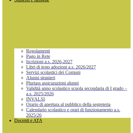
Regolamenti
Pago in Rete
Iscrizioni a.s. 2026-2027
Libri di testo adozioni a.s. 2026/2027
Servizi scolastici dei Comuni
Alunni stranieri
Pluriass assicurazioni alunni
Validità anno scolastico scuola secondaria di I grado –
a.s. 2025/2026
INVALSI
Orario di apertura al pubblico della segreteria
Calendario scolastico e orari di funzionamento a.s.
2025/26
Docenti e ATA