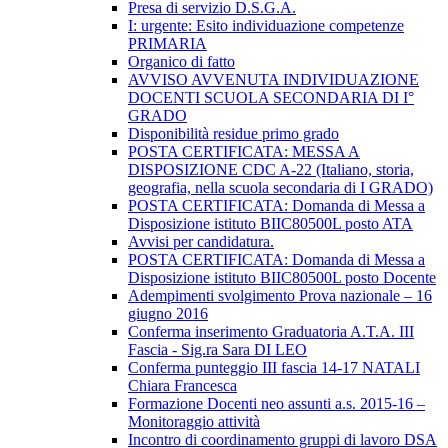
Presa di servizio D.S.G.A.
I: urgente: Esito individuazione competenze
PRIMARIA
Organico di fatto
AVVISO AVVENUTA INDIVIDUAZIONE
DOCENTI SCUOLA SECONDARIA DI I°
GRADO
Disponibilità residue primo grado
POSTA CERTIFICATA: MESSA A
DISPOSIZIONE CDC A-22 (Italiano, storia,
geografia, nella scuola secondaria di I GRADO)
POSTA CERTIFICATA: Domanda di Messa a
Disposizione istituto BIIC80500L posto ATA
Avvisi per candidatura.
POSTA CERTIFICATA: Domanda di Messa a
Disposizione istituto BIIC80500L posto Docente
Adempimenti svolgimento Prova nazionale – 16
giugno 2016
Conferma inserimento Graduatoria A.T.A. III
Fascia - Sig.ra Sara DI LEO
Conferma punteggio III fascia 14-17 NATALI
Chiara Francesca
Formazione Docenti neo assunti a.s. 2015-16 –
Monitoraggio attività
Incontro di coordinamento gruppi di lavoro DSA