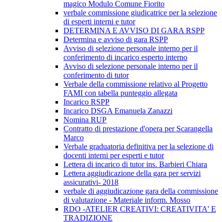
magico Modulo Comune Fiorito
verbale commissione giudicatrice per la selezione
di esperti interni e tutor
DETERMINA E AVVISO DI GARA RSPP
Determina e avviso di gara RSPP
Avviso di selezione personale interno per il
conferimento di incarico esperto interno
Avviso di selezione personale interno per il
conferimento di tutor
Verbale della commissione relativo al Progetto
FAMI con tabella punteggio allegata
Incarico RSPP
Incarico DSGA Emanuela Zanazzi
Nomina RUP
Contratto di prestazione d'opera per Scarangella
Marco
Verbale graduatoria definitiva per la selezione di
docenti interni per esperti e tutor
Lettera di incarico di tutor ins. Barbieri Chiara
Lettera aggiudicazione della gara per servizi
assicurativi- 2018
verbale di aggiudicazione gara della commissione
di valutazione - Materiale inform. Mosso
RDO -ATELIER CREATIVI: CREATIVITA' E
TRADIZIONE