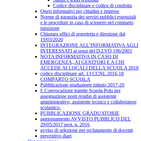
Codice disciplinare e codice di condotta
Oneri informativi per cittadini e imprese
Norme di garanzia dei servizi pubblici essenziali
e le procedure in caso di sciopero nel comparto
istruzione
Chiusura uffici di segreteria e direzione dal
19/03/2020
INTEGRAZIONE ALL’INFORMATIVA AGLI
INTERESSATI ai sensi del D.LVO 196/2003
NOTA INFORMATIVA IN CASO DI
EMERGENZA,,AI GENITORI E A CHI
ACCEDE AI LOCALI DELLA SCUOLA 2018
codice disciplinare art. 13 CCNL 2016-18
COMPARTO SCUOLA
Pubblicazione graduatorie istituto 2017-20
I: Convocazione tramite Scuola Polo per
assegnazione posti residui di assistente
amministrativo, assistente tecnico e collaboratore
scolastico.
PUBBLICAZIONE GRADUATORIE
aggiornamento AVVISTO PUBBLICO DEL
29/05/2017 prot. n. 2016
avviso di selezione per reclutamento di docenti
preventivo diari