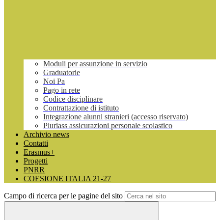
Moduli per assunzione in servizio
Graduatorie
Noi Pa
Pago in rete
Codice disciplinare
Contrattazione di istituto
Integrazione alunni stranieri (accesso riservato)
Pluriass assicurazioni personale scolastico
Archivio news
Contatti
Erasmus+
Progetti
PNRR
COESIONE ITALIA 21-27
Campo di ricerca per le pagine del sito