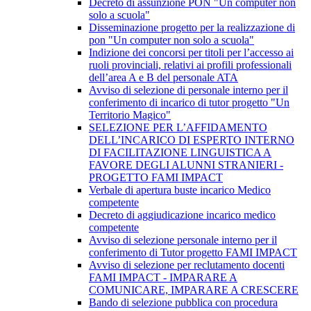
Decreto di assunzione PON "Un computer non
solo a scuola"
Disseminazione progetto per la realizzazione di
pon "Un computer non solo a scuola"
Indizione dei concorsi per titoli per l’accesso ai
ruoli provinciali, relativi ai profili professionali
dell’area A e B del personale ATA
Avviso di selezione di personale interno per il
conferimento di incarico di tutor progetto "Un
Territorio Magico"
SELEZIONE PER L’AFFIDAMENTO
DELL’INCARICO DI ESPERTO INTERNO
DI FACILITAZIONE LINGUISTICA A
FAVORE DEGLI ALUNNI STRANIERI -
PROGETTO FAMI IMPACT
Verbale di apertura buste incarico Medico
competente
Decreto di aggiudicazione incarico medico
competente
Avviso di selezione personale interno per il
conferimento di Tutor progetto FAMI IMPACT
Avviso di selezione per reclutamento docenti
FAMI IMPACT - IMPARARE A
COMUNICARE, IMPARARE A CRESCERE
Bando di selezione pubblica con procedura