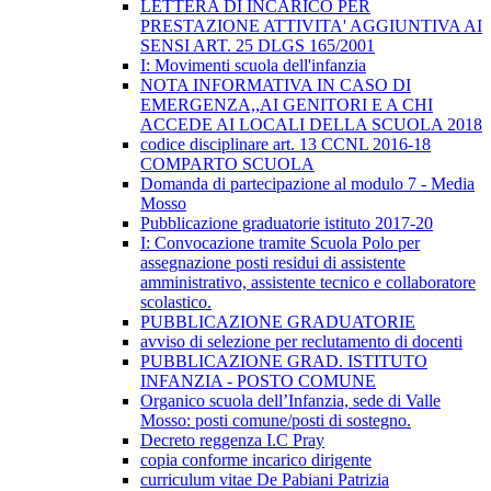
LETTERA DI INCARICO PER
PRESTAZIONE ATTIVITA' AGGIUNTIVA AI
SENSI ART. 25 DLGS 165/2001
I: Movimenti scuola dell'infanzia
NOTA INFORMATIVA IN CASO DI
EMERGENZA,,AI GENITORI E A CHI
ACCEDE AI LOCALI DELLA SCUOLA 2018
codice disciplinare art. 13 CCNL 2016-18
COMPARTO SCUOLA
Domanda di partecipazione al modulo 7 - Media
Mosso
Pubblicazione graduatorie istituto 2017-20
I: Convocazione tramite Scuola Polo per
assegnazione posti residui di assistente
amministrativo, assistente tecnico e collaboratore
scolastico.
PUBBLICAZIONE GRADUATORIE
avviso di selezione per reclutamento di docenti
PUBBLICAZIONE GRAD. ISTITUTO
INFANZIA - POSTO COMUNE
Organico scuola dell’Infanzia, sede di Valle
Mosso: posti comune/posti di sostegno.
Decreto reggenza I.C Pray
copia conforme incarico dirigente
curriculum vitae De Pabiani Patrizia