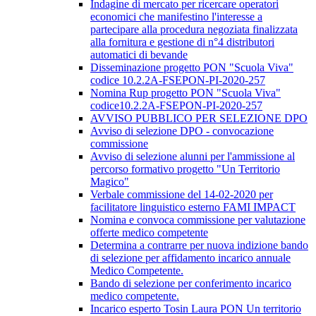
Indagine di mercato per ricercare operatori
economici che manifestino l'interesse a
partecipare alla procedura negoziata finalizzata
alla fornitura e gestione di n°4 distributori
automatici di bevande
Disseminazione progetto PON "Scuola Viva"
codice 10.2.2A-FSEPON-PI-2020-257
Nomina Rup progetto PON "Scuola Viva"
codice10.2.2A-FSEPON-PI-2020-257
AVVISO PUBBLICO PER SELEZIONE DPO
Avviso di selezione DPO - convocazione
commissione
Avviso di selezione alunni per l'ammissione al
percorso formativo progetto "Un Territorio
Magico"
Verbale commissione del 14-02-2020 per
facilitatore linguistico esterno FAMI IMPACT
Nomina e convoca commissione per valutazione
offerte medico competente
Determina a contrarre per nuova indizione bando
di selezione per affidamento incarico annuale
Medico Competente.
Bando di selezione per conferimento incarico
medico competente.
Incarico esperto Tosin Laura PON Un territorio