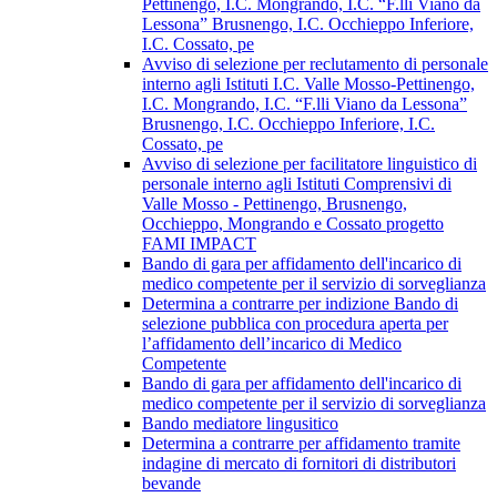
Pettinengo, I.C. Mongrando, I.C. “F.lli Viano da
Lessona” Brusnengo, I.C. Occhieppo Inferiore,
I.C. Cossato, pe
Avviso di selezione per reclutamento di personale
interno agli Istituti I.C. Valle Mosso-Pettinengo,
I.C. Mongrando, I.C. “F.lli Viano da Lessona”
Brusnengo, I.C. Occhieppo Inferiore, I.C.
Cossato, pe
Avviso di selezione per facilitatore linguistico di
personale interno agli Istituti Comprensivi di
Valle Mosso - Pettinengo, Brusnengo,
Occhieppo, Mongrando e Cossato progetto
FAMI IMPACT
Bando di gara per affidamento dell'incarico di
medico competente per il servizio di sorveglianza
Determina a contrarre per indizione Bando di
selezione pubblica con procedura aperta per
l’affidamento dell’incarico di Medico
Competente
Bando di gara per affidamento dell'incarico di
medico competente per il servizio di sorveglianza
Bando mediatore lingusitico
Determina a contrarre per affidamento tramite
indagine di mercato di fornitori di distributori
bevande