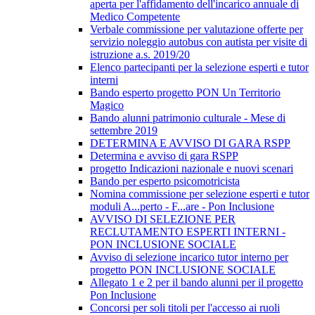
aperta per l'affidamento dell'incarico annuale di
Medico Competente
Verbale commissione per valutazione offerte per
servizio noleggio autobus con autista per visite di
istruzione a.s. 2019/20
Elenco partecipanti per la selezione esperti e tutor
interni
Bando esperto progetto PON Un Territorio
Magico
Bando alunni patrimonio culturale - Mese di
settembre 2019
DETERMINA E AVVISO DI GARA RSPP
Determina e avviso di gara RSPP
progetto Indicazioni nazionale e nuovi scenari
Bando per esperto psicomotricista
Nomina commissione per selezione esperti e tutor
moduli A...perto - F...are - Pon Inclusione
AVVISO DI SELEZIONE PER
RECLUTAMENTO ESPERTI INTERNI -
PON INCLUSIONE SOCIALE
Avviso di selezione incarico tutor interno per
progetto PON INCLUSIONE SOCIALE
Allegato 1 e 2 per il bando alunni per il progetto
Pon Inclusione
Concorsi per soli titoli per l'accesso ai ruoli