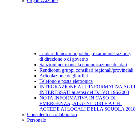
Organizzazione
Titolari di incarichi politici, di amministrazione,
di direzione o di governo
Sanzioni per mancata comunicazione dei dati
Rendiconti gruppi consiliari regionali/provinciali
Articolazione degli uffici
Telefono e posta elettronica
INTEGRAZIONE ALL’INFORMATIVA AGLI
INTERESSATI ai sensi del D.LVO 196/2003
NOTA INFORMATIVA IN CASO DI
EMERGENZA,,AI GENITORI E A CHI
ACCEDE AI LOCALI DELLA SCUOLA 2018
Consulenti e collaboratori
Personale