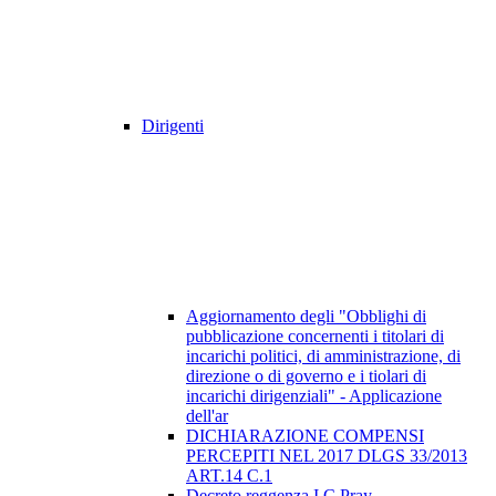
Dirigenti
Aggiornamento degli "Obblighi di
pubblicazione concernenti i titolari di
incarichi politici, di amministrazione, di
direzione o di governo e i tiolari di
incarichi dirigenziali" - Applicazione
dell'ar
DICHIARAZIONE COMPENSI
PERCEPITI NEL 2017 DLGS 33/2013
ART.14 C.1
Decreto reggenza I.C Pray