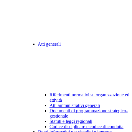
Atti generali
Riferimenti normativi su organizzazione ed
attività
Atti amministrativi generali
Documenti di programmazione strategico-
gestionale
Statuti e leggi regionali
Codice disciplinare e codice di condotta
Oneri informativi per cittadini e imprese