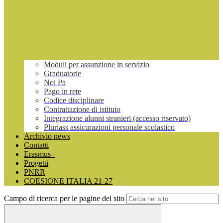
Moduli per assunzione in servizio
Graduatorie
Noi Pa
Pago in rete
Codice disciplinare
Contrattazione di istituto
Integrazione alunni stranieri (accesso riservato)
Pluriass assicurazioni personale scolastico
Archivio news
Contatti
Erasmus+
Progetti
PNRR
COESIONE ITALIA 21-27
Campo di ricerca per le pagine del sito