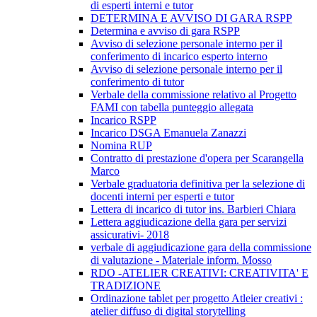
di esperti interni e tutor
DETERMINA E AVVISO DI GARA RSPP
Determina e avviso di gara RSPP
Avviso di selezione personale interno per il
conferimento di incarico esperto interno
Avviso di selezione personale interno per il
conferimento di tutor
Verbale della commissione relativo al Progetto
FAMI con tabella punteggio allegata
Incarico RSPP
Incarico DSGA Emanuela Zanazzi
Nomina RUP
Contratto di prestazione d'opera per Scarangella
Marco
Verbale graduatoria definitiva per la selezione di
docenti interni per esperti e tutor
Lettera di incarico di tutor ins. Barbieri Chiara
Lettera aggiudicazione della gara per servizi
assicurativi- 2018
verbale di aggiudicazione gara della commissione
di valutazione - Materiale inform. Mosso
RDO -ATELIER CREATIVI: CREATIVITA' E
TRADIZIONE
Ordinazione tablet per progetto Atleier creativi :
atelier diffuso di digital storytelling