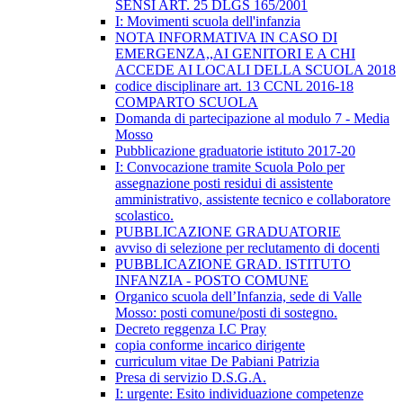
SENSI ART. 25 DLGS 165/2001
I: Movimenti scuola dell'infanzia
NOTA INFORMATIVA IN CASO DI
EMERGENZA,,AI GENITORI E A CHI
ACCEDE AI LOCALI DELLA SCUOLA 2018
codice disciplinare art. 13 CCNL 2016-18
COMPARTO SCUOLA
Domanda di partecipazione al modulo 7 - Media
Mosso
Pubblicazione graduatorie istituto 2017-20
I: Convocazione tramite Scuola Polo per
assegnazione posti residui di assistente
amministrativo, assistente tecnico e collaboratore
scolastico.
PUBBLICAZIONE GRADUATORIE
avviso di selezione per reclutamento di docenti
PUBBLICAZIONE GRAD. ISTITUTO
INFANZIA - POSTO COMUNE
Organico scuola dell’Infanzia, sede di Valle
Mosso: posti comune/posti di sostegno.
Decreto reggenza I.C Pray
copia conforme incarico dirigente
curriculum vitae De Pabiani Patrizia
Presa di servizio D.S.G.A.
I: urgente: Esito individuazione competenze