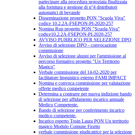
partecipare alla procedura negoziata finalizzata
alla fornitura e gestione di n°4 distributori
automatici di bevande
Disseminazione progetto PON "Scuola Viva"
codice 10.2.2A-FSEPON-PI-2020-257
Nomina Rup progetto PON "Scuola Viva"
codice10.2.2A-FSEPON-PI-2020-257
AVVISO PUBBLICO PER SELEZIONE DPO
Avviso di selezione DPO - convocazione
commissione
Avviso di selezione alunni per l'ammissione al
percorso formativo progetto "Un Territorio
Magico"
Verbale commissione del 14-02-2020 per
facilitatore linguistico esterno FAMI IMPACT
Nomina e convoca commissione per valutazione
offerte medico competente
Determina a contrarre per nuova indizione bando
di selezione per affidamento incarico annuale
Medico Competente.
Bando di selezione per conferimento incarico
medico competente.
Incarico esperto Tosin Laura PON Un territorio
magico Modulo Comune Fiorito
verbale commissione giudicatrice per la selezione