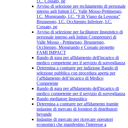
I.C. Cossato, pe
Avviso di selezione per reclutamento di personale
interno agli Istituti I.C. Valle Mosso-Pettinengo,
I.C. Mongrando, I.C. “F.lli Viano da Lessona”
Brusnengo, I.C. Occhieppo Inferiore, I.C.
Cossato, pe
Avviso di selezione per facilitatore linguistico di
personale interno agli Istituti Comprensivi di
Valle Mosso - Pettinengo, Brusnengo,
Occhieppo, Mongrando e Cossato progetto
FAMI IMPACT
Bando di gara per affidamento dell'incarico di
medico competente per il servizio di sorveglianza
Determina a contrarre per indizione Bando di
selezione pubblica con procedura aperta per
l’affidamento dell’incarico di Medico
Competente
Bando di gara per affidamento dell'incarico di
medico competente per il servizio di sorveglianza
Bando mediatore lingusitico
Determina a contrarre per affidamento tramite
indagine di mercato di fornitori di distributori
bevande
Indagine di mercato per ricercare operatori
economici che manifestino l'interesse a