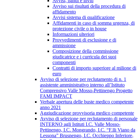
Avvisi, bandi e inviti
Avviso sui risultati della procedura di
affidamento
Avvisi sistema di qualificazione
Affidamenti in caso di somma urgenza, di
protezione civile o in house
Informazioni ulteriori
Provvedimenti di esclusione e di
ammissione
Composizione della commissione
giudicatrice e i curricula dei suoi
componenti
Contratti di importo superiore al milione di
euro
Avviso di selezione per reclutamento di n. 1
assistente amministrativo interno all’Istituto
Comprensivo Valle Mosso-Pettinengo Progetto
FAMI IMPACT
Verbale apertura delle buste medico competente
anno 2021
Aggiudicazione provvisoria medico competente
Avviso di selezione per reclutamento di personale
INTERNO agli Istituti I.C. Valle Mosso-
Pettinengo, I.C. Mongrando, I.C. “F.lli Viano da
Lessona” Brusnengo, I.C. Occhieppo Inferiore,