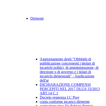
Dirigenti
Aggiornamento degli "Obblighi di
pubblicazione concernenti i titolari di
incarichi politici, di amministrazione, di
direzione o di governo e i tiolari di
incarichi dirigenziali" - Applicazione
dell'ar
DICHIARAZIONE COMPENSI
PERCEPITI NEL 2017 DLGS 33/2013
ART.14 C.1
Decreto reggenza I.C Pray
copia conforme incarico dirigente
curriculum vitae De Pabiani Patrizia