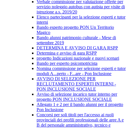
Verbale commissione per valutazione offerte per
servizio noleggio autobus con autista per visite di
istruzione a.s. 2019/20
Elenco partecipanti per la selezione esperti e tutor
interni
Bando esperto progetto PON Un Territorio
Magico
Bando alunni patrimonio culturale - Mese di
settembre 2019
DETERMINA E AVVISO DI GARA RSPP
Determina e avviso di gara RSPP
progetto Indicazioni nazionale e nuovi scenari
Bando per esperto psicomotricista
Nomina commissione per selezione esperti e tutor
moduli A...perto - F...are - Pon Inclusione
AVVISO DI SELEZIONE PER
RECLUTAMENTO ESPERTI INTERNI -
PON INCLUSIONE SOCIALE
Avviso di selezione incarico tutor interno per
progetto PON INCLUSIONE SOCIALE
Allegato 1 e 2 per il bando alunni per il progetto
Pon Inclusione
Concorsi per soli titoli per l'accesso ai ruoli
provinciali dei profili professionali delle aree A e
B del personale amministrativo, tecnico e