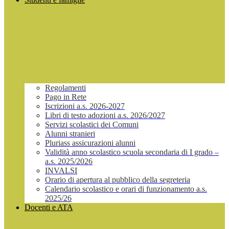
Regolamenti
Pago in Rete
Iscrizioni a.s. 2026-2027
Libri di testo adozioni a.s. 2026/2027
Servizi scolastici dei Comuni
Alunni stranieri
Pluriass assicurazioni alunni
Validità anno scolastico scuola secondaria di I grado –
a.s. 2025/2026
INVALSI
Orario di apertura al pubblico della segreteria
Calendario scolastico e orari di funzionamento a.s.
2025/26
Docenti e ATA