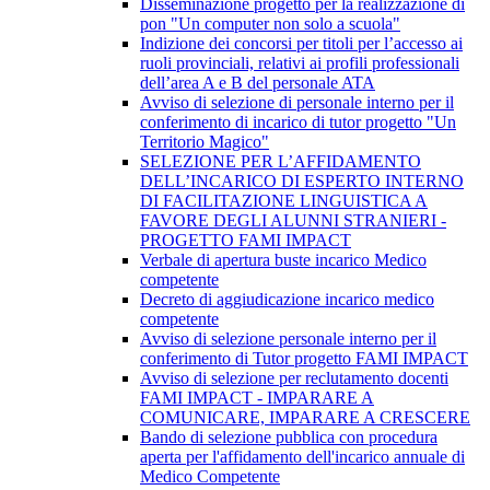
Disseminazione progetto per la realizzazione di
pon "Un computer non solo a scuola"
Indizione dei concorsi per titoli per l’accesso ai
ruoli provinciali, relativi ai profili professionali
dell’area A e B del personale ATA
Avviso di selezione di personale interno per il
conferimento di incarico di tutor progetto "Un
Territorio Magico"
SELEZIONE PER L’AFFIDAMENTO
DELL’INCARICO DI ESPERTO INTERNO
DI FACILITAZIONE LINGUISTICA A
FAVORE DEGLI ALUNNI STRANIERI -
PROGETTO FAMI IMPACT
Verbale di apertura buste incarico Medico
competente
Decreto di aggiudicazione incarico medico
competente
Avviso di selezione personale interno per il
conferimento di Tutor progetto FAMI IMPACT
Avviso di selezione per reclutamento docenti
FAMI IMPACT - IMPARARE A
COMUNICARE, IMPARARE A CRESCERE
Bando di selezione pubblica con procedura
aperta per l'affidamento dell'incarico annuale di
Medico Competente