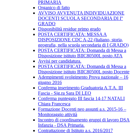
PRIMARIA
Organico di fatto
AVVISO AVVENUTA INDIVIDUAZIONE
DOCENTI SCUOLA SECONDARIA DI I°
GRADO
Disponibilità residue primo grado
POSTA CERTIFICATA: MESSA A
DISPOSIZIONE CDC A-22 (Italiano, storia,
geografia, nella scuola secondaria di I GRADO)
POSTA CERTIFICATA: Domanda di Messa a
Disposizione istituto BIIC80500L posto ATA
Avvisi per candidatura.
POSTA CERTIFICATA: Domanda di Messa a
Disposizione istituto BIIC80500L posto Docente
Adempimenti svolgimento Prova nazionale – 16
giugno 2016
Conferma inserimento Graduatoria A.T.A. III
Fascia - Sig.ra Sara DI LEO
Conferma punteggio III fascia 14-17 NATALI
Chiara Francesca
Formazione Docenti neo assunti a.s. 2015-16 –
Monitoraggio attività
Incontro di coordinamento gruppi di lavoro DSA
Infanzia - DSA Primaria.
Contrattazione di Istituto a.s. 2016/2017