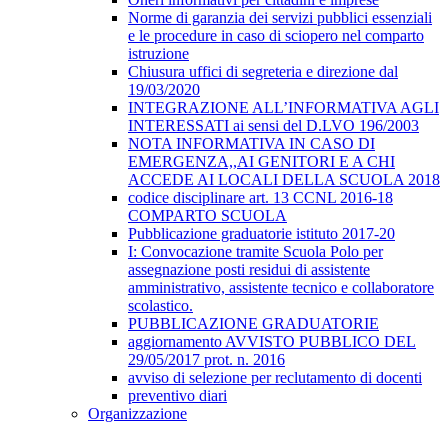
Norme di garanzia dei servizi pubblici essenziali
e le procedure in caso di sciopero nel comparto
istruzione
Chiusura uffici di segreteria e direzione dal
19/03/2020
INTEGRAZIONE ALL’INFORMATIVA AGLI
INTERESSATI ai sensi del D.LVO 196/2003
NOTA INFORMATIVA IN CASO DI
EMERGENZA,,AI GENITORI E A CHI
ACCEDE AI LOCALI DELLA SCUOLA 2018
codice disciplinare art. 13 CCNL 2016-18
COMPARTO SCUOLA
Pubblicazione graduatorie istituto 2017-20
I: Convocazione tramite Scuola Polo per
assegnazione posti residui di assistente
amministrativo, assistente tecnico e collaboratore
scolastico.
PUBBLICAZIONE GRADUATORIE
aggiornamento AVVISTO PUBBLICO DEL
29/05/2017 prot. n. 2016
avviso di selezione per reclutamento di docenti
preventivo diari
Organizzazione