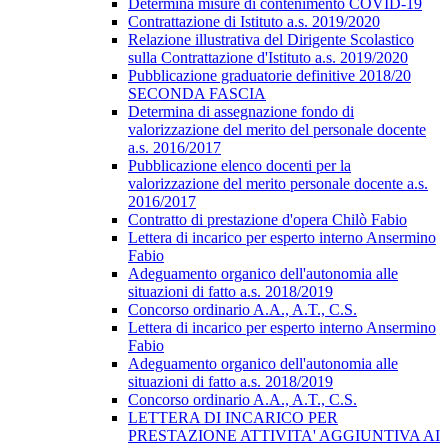
Determina misure di contenimento COVID-19
Contrattazione di Istituto a.s. 2019/2020
Relazione illustrativa del Dirigente Scolastico
sulla Contrattazione d'Istituto a.s. 2019/2020
Pubblicazione graduatorie definitive 2018/20
SECONDA FASCIA
Determina di assegnazione fondo di
valorizzazione del merito del personale docente
a.s. 2016/2017
Pubblicazione elenco docenti per la
valorizzazione del merito personale docente a.s.
2016/2017
Contratto di prestazione d'opera Chilò Fabio
Lettera di incarico per esperto interno Ansermino
Fabio
Adeguamento organico dell'autonomia alle
situazioni di fatto a.s. 2018/2019
Concorso ordinario A.A., A.T., C.S.
Lettera di incarico per esperto interno Ansermino
Fabio
Adeguamento organico dell'autonomia alle
situazioni di fatto a.s. 2018/2019
Concorso ordinario A.A., A.T., C.S.
LETTERA DI INCARICO PER
PRESTAZIONE ATTIVITA' AGGIUNTIVA AI