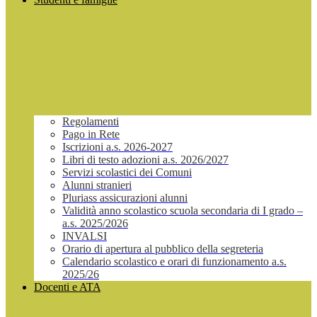
Regolamenti
Pago in Rete
Iscrizioni a.s. 2026-2027
Libri di testo adozioni a.s. 2026/2027
Servizi scolastici dei Comuni
Alunni stranieri
Pluriass assicurazioni alunni
Validità anno scolastico scuola secondaria di I grado –
a.s. 2025/2026
INVALSI
Orario di apertura al pubblico della segreteria
Calendario scolastico e orari di funzionamento a.s.
2025/26
Docenti e ATA