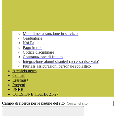
Moduli per assunzione in servizio
Graduatorie
Noi Pa
Pago in rete
Codice disciplinare
Contrattazione di istituto
Integrazione alunni stranieri (accesso riservato)
Pluriass assicurazioni personale scolastico
Archivio news
Contatti
Erasmus+
Progetti
PNRR
COESIONE ITALIA 21-27
Campo di ricerca per le pagine del sito