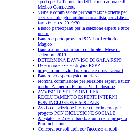
aperta per l'affidamento dell'incarico annuale di
Medico Competente
Verbale commissione per valutazione offerte per
servizio noleggio autobus con autista per visite di
istruzione a.s. 2019/20
Elenco partecipanti per la selezione esperti e tutor
interni
Bando esperto progetto PON Un Territorio
Magico
Bando alunni patrimonio culturale - Mese di
settembre 2019
DETERMINA E AVVISO DI GARA RSPP
Determina e avviso di gara RSPP
progetto Indicazioni nazionale e nuovi scenari
Bando per esperto psicomotricista
Nomina commissione per selezione esperti e tutor
moduli A...perto - F...are - Pon Inclusione
AVVISO DI SELEZIONE PER
RECLUTAMENTO ESPERTI INTERNI -
PON INCLUSIONE SOCIALE
Avviso di selezione incarico tutor interno per
progetto PON INCLUSIONE SOCIALE
Allegato 1 e 2 per il bando alunni per il progetto
Pon Inclusione
Concorsi per soli titoli per l'accesso ai ruoli