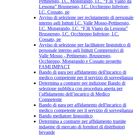
Pettinengo, I.C. Mongrando, I.C. “F.lli Viano da
Lessona” Brusnengo, I.C. Occhieppo Inferiore,
I.C. Cossato, pe
Avviso di selezione per reclutamento di personale
interno agli Istituti I.C. Valle Mosso-Pettinengo,
I.C. Mongrando, I.C. “F.lli Viano da Lessona”
Brusnengo, I.C. Occhieppo Inferiore, I.C.
Cossato, pe
Avviso di selezione per facilitatore linguistico di
personale interno agli Istituti Comprensivi di
Valle Mosso - Pettinengo, Brusnengo,
Occhieppo, Mongrando e Cossato progetto
FAMI IMPACT
Bando di gara per affidamento dell'incarico di
medico competente per il servizio di sorveglianza
Determina a contrarre per indizione Bando di
selezione pubblica con procedura aperta per
l’affidamento dell’incarico di Medico
Competente
Bando di gara per affidamento dell'incarico di
medico competente per il servizio di sorveglianza
Bando mediatore lingusitico
Determina a contrarre per affidamento tramite
indagine di mercato di fornitori di distributori
bevande