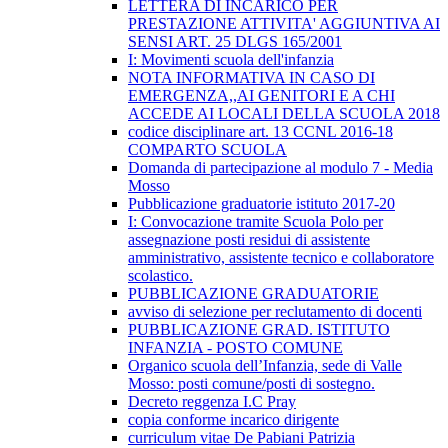
LETTERA DI INCARICO PER
PRESTAZIONE ATTIVITA' AGGIUNTIVA AI
SENSI ART. 25 DLGS 165/2001
I: Movimenti scuola dell'infanzia
NOTA INFORMATIVA IN CASO DI
EMERGENZA,,AI GENITORI E A CHI
ACCEDE AI LOCALI DELLA SCUOLA 2018
codice disciplinare art. 13 CCNL 2016-18
COMPARTO SCUOLA
Domanda di partecipazione al modulo 7 - Media
Mosso
Pubblicazione graduatorie istituto 2017-20
I: Convocazione tramite Scuola Polo per
assegnazione posti residui di assistente
amministrativo, assistente tecnico e collaboratore
scolastico.
PUBBLICAZIONE GRADUATORIE
avviso di selezione per reclutamento di docenti
PUBBLICAZIONE GRAD. ISTITUTO
INFANZIA - POSTO COMUNE
Organico scuola dell’Infanzia, sede di Valle
Mosso: posti comune/posti di sostegno.
Decreto reggenza I.C Pray
copia conforme incarico dirigente
curriculum vitae De Pabiani Patrizia