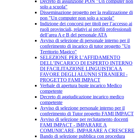
Decreto di assunzione PON "Un computer non
solo a scuola"
Disseminazione progetto per la realizzazione di
pon "Un computer non solo a scuola"
Indizione dei concorsi per titoli per l’accesso ai
ruoli provinciali, relativi ai profili professionali
dell’area A e B del personale ATA
Avviso di selezione di personale interno per il
conferimento di incarico di tutor progetto "Un
Territorio Magico"
SELEZIONE PER L’AFFIDAMENTO
DELL’INCARICO DI ESPERTO INTERNO
DI FACILITAZIONE LINGUISTICA A
FAVORE DEGLI ALUNNI STRANIERI -
PROGETTO FAMI IMPACT
Verbale di apertura buste incarico Medico
competente
Decreto di aggiudicazione incarico medico
competente
Avviso di selezione personale interno per il
conferimento di Tutor progetto FAMI IMPACT
Avviso di selezione per reclutamento docenti
FAMI IMPACT - IMPARARE A
COMUNICARE, IMPARARE A CRESCERE
Bando di selezione pubblica con procedura