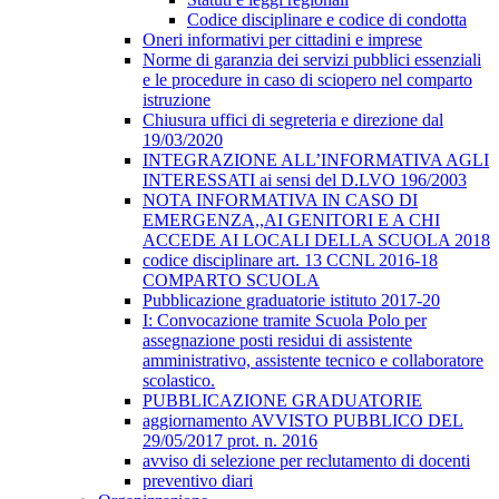
Codice disciplinare e codice di condotta
Oneri informativi per cittadini e imprese
Norme di garanzia dei servizi pubblici essenziali
e le procedure in caso di sciopero nel comparto
istruzione
Chiusura uffici di segreteria e direzione dal
19/03/2020
INTEGRAZIONE ALL’INFORMATIVA AGLI
INTERESSATI ai sensi del D.LVO 196/2003
NOTA INFORMATIVA IN CASO DI
EMERGENZA,,AI GENITORI E A CHI
ACCEDE AI LOCALI DELLA SCUOLA 2018
codice disciplinare art. 13 CCNL 2016-18
COMPARTO SCUOLA
Pubblicazione graduatorie istituto 2017-20
I: Convocazione tramite Scuola Polo per
assegnazione posti residui di assistente
amministrativo, assistente tecnico e collaboratore
scolastico.
PUBBLICAZIONE GRADUATORIE
aggiornamento AVVISTO PUBBLICO DEL
29/05/2017 prot. n. 2016
avviso di selezione per reclutamento di docenti
preventivo diari