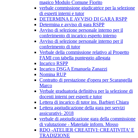
magico Modulo Comune Fiorito
verbale commissione giudicatrice per la selezione
di esperti interni e tutor
DETERMINA E AVVISO DI GARA RSPP
Determina e avviso di gara RSPP
Avviso di selezione personale interno per il
conferimento di incarico esperto interno
Avviso di selezione personale interno per il
conferimento di tutor
Verbale della commissione relativo al Progetto
FAMI con tabella punteggio allegata
Incarico RSPP
Incarico DSGA Emanuela Zanazzi
Nomina RUP
Contratto di prestazione d'opera per Scarangella
Marco
Verbale graduatoria definitiva per la selezione di
docenti interni per esperti e tutor
Lettera di incarico di tutor ins. Barbieri Chiara
Lettera aggiudicazione della gara per servizi
assicurativi- 2018
verbale di aggiudicazione gara della commissione
di valutazione - Materiale inform. Mosso
RDO -ATELIER CREATIVI: CREATIVITA' E
TRADIZIONE