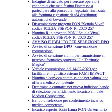
Indagine di mercato per ricercare operatori
economici che manifestino l'interesse a
partecipare alla procedura negoziata finalizzata
alla fornitura e gestione di n°4 distributori
automatici di bevande
Disseminazione progetto PON "Scuola Viva"
codice 10.2.2A-FSEPON-PI-2020-257
Nomina Rup progetto PON "Scuola Viva"
codice10.2.2A-FSEPON-PI-2020-257
AVVISO PUBBLICO PER SELEZIONE DPO
Avviso di selezione DPO - convocazione
commissione
Avviso di selezione alunni per l'ammissione al
percorso formativo progetto "Un Territorio
Magico"
Verbale commissione del 14-02-2020 per
facilitatore linguistico esterno FAMI IMPACT
Nomina e convoca commissione per valutazione
offerte medico competente
Determina a contrarre per nuova indizione bando
di selezione per affidamento incarico annuale
Medico Competente.
Bando di selezione per conferimento incarico
medico competente.
Incarico esperto Tosin Laura PON Un territorio