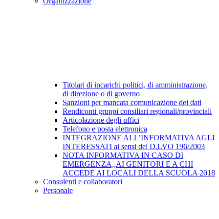
Organizzazione
Titolari di incarichi politici, di amministrazione,
di direzione o di governo
Sanzioni per mancata comunicazione dei dati
Rendiconti gruppi consiliari regionali/provinciali
Articolazione degli uffici
Telefono e posta elettronica
INTEGRAZIONE ALL’INFORMATIVA AGLI
INTERESSATI ai sensi del D.LVO 196/2003
NOTA INFORMATIVA IN CASO DI
EMERGENZA,,AI GENITORI E A CHI
ACCEDE AI LOCALI DELLA SCUOLA 2018
Consulenti e collaboratori
Personale