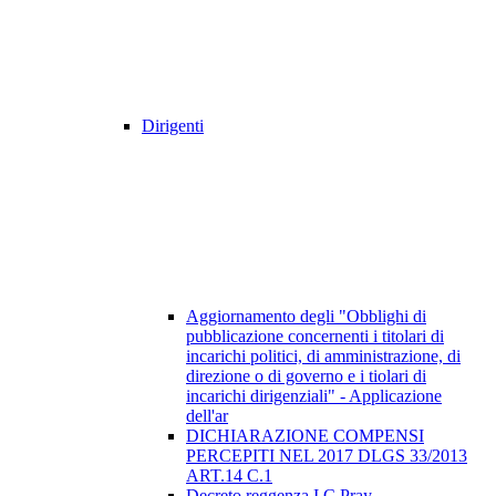
Dirigenti
Aggiornamento degli "Obblighi di
pubblicazione concernenti i titolari di
incarichi politici, di amministrazione, di
direzione o di governo e i tiolari di
incarichi dirigenziali" - Applicazione
dell'ar
DICHIARAZIONE COMPENSI
PERCEPITI NEL 2017 DLGS 33/2013
ART.14 C.1
Decreto reggenza I.C Pray