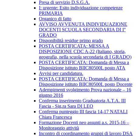
Presa di servizio D.S.G.A.
I: urgente: Esito individuazione competenze
PRIMARIA
Organico di fatto
AVVISO AVVENUTA INDIVIDUAZIONE
DOCENTI SCUOLA SECONDARIA DI I°
GRADO
Disponibilità residue primo grado
POSTA CERTIFICATA: MESSA A
DISPOSIZIONE CDC A-22 (Italiano, storia,
geografia, nella scuola secondaria di I GRADO)
POSTA CERTIFICATA: Domanda di Messa a
Disposizione istituto BIIC80500L posto ATA
Avvisi per candidatura.
POSTA CERTIFICATA: Domanda di Messa a
Disposizione istituto BIIC80500L posto Docente
Adempimenti svolgimento Prova nazionale – 16
giugno 2016
Conferma inserimento Graduatoria A.T.A. III
Fascia - Sig.ra Sara DI LEO
Conferma punteggio III fascia 14-17 NATALI
Chiara Francesca
Formazione Docenti neo assunti a.s. 2015-16 –
Monitoraggio attività
Incontro di coordinamento gruppi di lavoro DSA