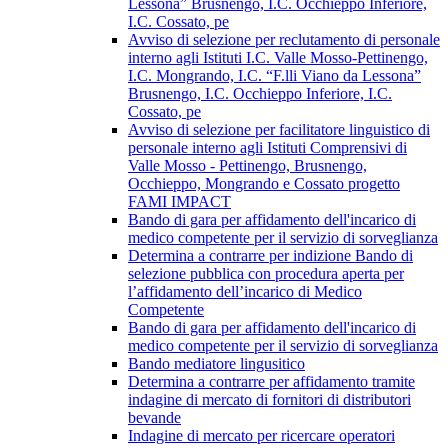
Lessona” Brusnengo, I.C. Occhieppo Inferiore,
I.C. Cossato, pe
Avviso di selezione per reclutamento di personale
interno agli Istituti I.C. Valle Mosso-Pettinengo,
I.C. Mongrando, I.C. “F.lli Viano da Lessona”
Brusnengo, I.C. Occhieppo Inferiore, I.C.
Cossato, pe
Avviso di selezione per facilitatore linguistico di
personale interno agli Istituti Comprensivi di
Valle Mosso - Pettinengo, Brusnengo,
Occhieppo, Mongrando e Cossato progetto
FAMI IMPACT
Bando di gara per affidamento dell'incarico di
medico competente per il servizio di sorveglianza
Determina a contrarre per indizione Bando di
selezione pubblica con procedura aperta per
l’affidamento dell’incarico di Medico
Competente
Bando di gara per affidamento dell'incarico di
medico competente per il servizio di sorveglianza
Bando mediatore lingusitico
Determina a contrarre per affidamento tramite
indagine di mercato di fornitori di distributori
bevande
Indagine di mercato per ricercare operatori