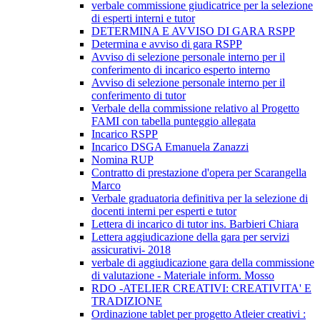
verbale commissione giudicatrice per la selezione
di esperti interni e tutor
DETERMINA E AVVISO DI GARA RSPP
Determina e avviso di gara RSPP
Avviso di selezione personale interno per il
conferimento di incarico esperto interno
Avviso di selezione personale interno per il
conferimento di tutor
Verbale della commissione relativo al Progetto
FAMI con tabella punteggio allegata
Incarico RSPP
Incarico DSGA Emanuela Zanazzi
Nomina RUP
Contratto di prestazione d'opera per Scarangella
Marco
Verbale graduatoria definitiva per la selezione di
docenti interni per esperti e tutor
Lettera di incarico di tutor ins. Barbieri Chiara
Lettera aggiudicazione della gara per servizi
assicurativi- 2018
verbale di aggiudicazione gara della commissione
di valutazione - Materiale inform. Mosso
RDO -ATELIER CREATIVI: CREATIVITA' E
TRADIZIONE
Ordinazione tablet per progetto Atleier creativi :