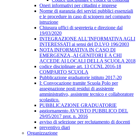
Oneri informativi per cittadini e imprese
Norme di garanzia dei servizi pubblici essenziali
e le procedure in caso di sciopero nel comparto
istruzione
Chiusura uffici di segreteria e direzione dal
19/03/2020
INTEGRAZIONE ALL’INFORMATIVA AGLI
INTERESSATI ai sensi del D.LVO 196/2003
NOTA INFORMATIVA IN CASO DI
EMERGENZA,,AI GENITORI E A CHI
ACCEDE AI LOCALI DELLA SCUOLA 2018
codice disciplinare art. 13 CCNL 2016-18
COMPARTO SCUOLA
Pubblicazione graduatorie istituto 2017-20
I: Convocazione tramite Scuola Polo per
assegnazione posti residui di assistente
amministrativo, assistente tecnico e collaboratore
scolastico.
PUBBLICAZIONE GRADUATORIE
aggiornamento AVVISTO PUBBLICO DEL
29/05/2017 prot. n. 2016
avviso di selezione per reclutamento di docenti
preventivo diari
Organizzazione