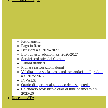
Regolamenti
Pago in Rete
Iscrizioni a.s. 2026-2027
Libri di testo adozioni a.s. 2026/2027
Servizi scolastici dei Comuni
Alunni stranieri
Pluriass assicurazioni alunni
Validità anno scolastico scuola secondaria di I grado –
a.s. 2025/2026
INVALSI
Orario di apertura al pubblico della segreteria
Calendario scolastico e orari di funzionamento a.s.
2025/26
Docenti e ATA