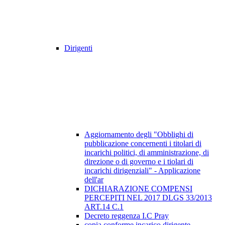
Dirigenti
Aggiornamento degli "Obblighi di
pubblicazione concernenti i titolari di
incarichi politici, di amministrazione, di
direzione o di governo e i tiolari di
incarichi dirigenziali" - Applicazione
dell'ar
DICHIARAZIONE COMPENSI
PERCEPITI NEL 2017 DLGS 33/2013
ART.14 C.1
Decreto reggenza I.C Pray
copia conforme incarico dirigente