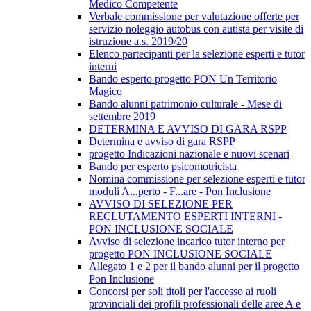
Medico Competente
Verbale commissione per valutazione offerte per
servizio noleggio autobus con autista per visite di
istruzione a.s. 2019/20
Elenco partecipanti per la selezione esperti e tutor
interni
Bando esperto progetto PON Un Territorio
Magico
Bando alunni patrimonio culturale - Mese di
settembre 2019
DETERMINA E AVVISO DI GARA RSPP
Determina e avviso di gara RSPP
progetto Indicazioni nazionale e nuovi scenari
Bando per esperto psicomotricista
Nomina commissione per selezione esperti e tutor
moduli A...perto - F...are - Pon Inclusione
AVVISO DI SELEZIONE PER
RECLUTAMENTO ESPERTI INTERNI -
PON INCLUSIONE SOCIALE
Avviso di selezione incarico tutor interno per
progetto PON INCLUSIONE SOCIALE
Allegato 1 e 2 per il bando alunni per il progetto
Pon Inclusione
Concorsi per soli titoli per l'accesso ai ruoli
provinciali dei profili professionali delle aree A e