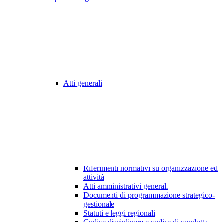
Atti generali
Riferimenti normativi su organizzazione ed
attività
Atti amministrativi generali
Documenti di programmazione strategico-
gestionale
Statuti e leggi regionali
Codice disciplinare e codice di condotta