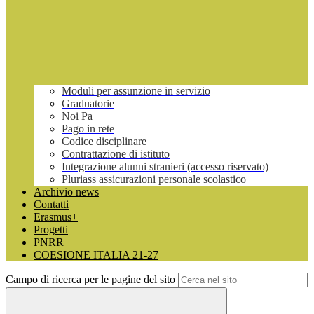
Moduli per assunzione in servizio
Graduatorie
Noi Pa
Pago in rete
Codice disciplinare
Contrattazione di istituto
Integrazione alunni stranieri (accesso riservato)
Pluriass assicurazioni personale scolastico
Archivio news
Contatti
Erasmus+
Progetti
PNRR
COESIONE ITALIA 21-27
Campo di ricerca per le pagine del sito