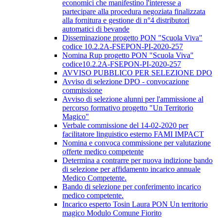
economici che manifestino l'interesse a
partecipare alla procedura negoziata finalizzata
alla fornitura e gestione di n°4 distributori
automatici di bevande
Disseminazione progetto PON "Scuola Viva"
codice 10.2.2A-FSEPON-PI-2020-257
Nomina Rup progetto PON "Scuola Viva"
codice10.2.2A-FSEPON-PI-2020-257
AVVISO PUBBLICO PER SELEZIONE DPO
Avviso di selezione DPO - convocazione
commissione
Avviso di selezione alunni per l'ammissione al
percorso formativo progetto "Un Territorio
Magico"
Verbale commissione del 14-02-2020 per
facilitatore linguistico esterno FAMI IMPACT
Nomina e convoca commissione per valutazione
offerte medico competente
Determina a contrarre per nuova indizione bando
di selezione per affidamento incarico annuale
Medico Competente.
Bando di selezione per conferimento incarico
medico competente.
Incarico esperto Tosin Laura PON Un territorio
magico Modulo Comune Fiorito