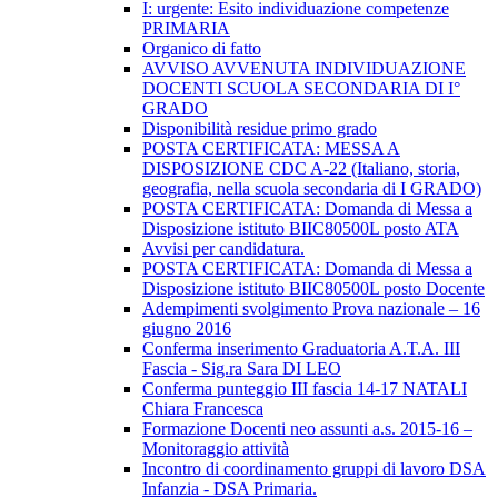
I: urgente: Esito individuazione competenze
PRIMARIA
Organico di fatto
AVVISO AVVENUTA INDIVIDUAZIONE
DOCENTI SCUOLA SECONDARIA DI I°
GRADO
Disponibilità residue primo grado
POSTA CERTIFICATA: MESSA A
DISPOSIZIONE CDC A-22 (Italiano, storia,
geografia, nella scuola secondaria di I GRADO)
POSTA CERTIFICATA: Domanda di Messa a
Disposizione istituto BIIC80500L posto ATA
Avvisi per candidatura.
POSTA CERTIFICATA: Domanda di Messa a
Disposizione istituto BIIC80500L posto Docente
Adempimenti svolgimento Prova nazionale – 16
giugno 2016
Conferma inserimento Graduatoria A.T.A. III
Fascia - Sig.ra Sara DI LEO
Conferma punteggio III fascia 14-17 NATALI
Chiara Francesca
Formazione Docenti neo assunti a.s. 2015-16 –
Monitoraggio attività
Incontro di coordinamento gruppi di lavoro DSA
Infanzia - DSA Primaria.