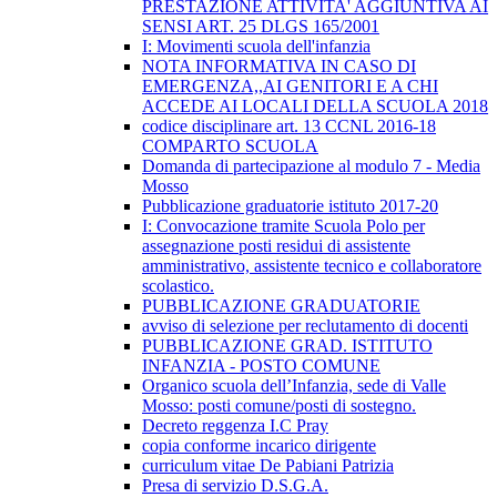
PRESTAZIONE ATTIVITA' AGGIUNTIVA AI
SENSI ART. 25 DLGS 165/2001
I: Movimenti scuola dell'infanzia
NOTA INFORMATIVA IN CASO DI
EMERGENZA,,AI GENITORI E A CHI
ACCEDE AI LOCALI DELLA SCUOLA 2018
codice disciplinare art. 13 CCNL 2016-18
COMPARTO SCUOLA
Domanda di partecipazione al modulo 7 - Media
Mosso
Pubblicazione graduatorie istituto 2017-20
I: Convocazione tramite Scuola Polo per
assegnazione posti residui di assistente
amministrativo, assistente tecnico e collaboratore
scolastico.
PUBBLICAZIONE GRADUATORIE
avviso di selezione per reclutamento di docenti
PUBBLICAZIONE GRAD. ISTITUTO
INFANZIA - POSTO COMUNE
Organico scuola dell’Infanzia, sede di Valle
Mosso: posti comune/posti di sostegno.
Decreto reggenza I.C Pray
copia conforme incarico dirigente
curriculum vitae De Pabiani Patrizia
Presa di servizio D.S.G.A.