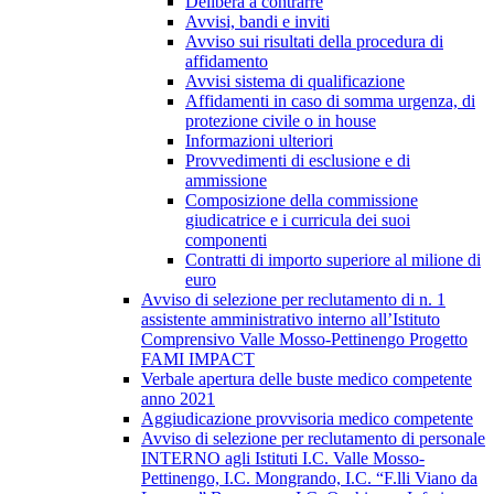
Delibera a contrarre
Avvisi, bandi e inviti
Avviso sui risultati della procedura di
affidamento
Avvisi sistema di qualificazione
Affidamenti in caso di somma urgenza, di
protezione civile o in house
Informazioni ulteriori
Provvedimenti di esclusione e di
ammissione
Composizione della commissione
giudicatrice e i curricula dei suoi
componenti
Contratti di importo superiore al milione di
euro
Avviso di selezione per reclutamento di n. 1
assistente amministrativo interno all’Istituto
Comprensivo Valle Mosso-Pettinengo Progetto
FAMI IMPACT
Verbale apertura delle buste medico competente
anno 2021
Aggiudicazione provvisoria medico competente
Avviso di selezione per reclutamento di personale
INTERNO agli Istituti I.C. Valle Mosso-
Pettinengo, I.C. Mongrando, I.C. “F.lli Viano da