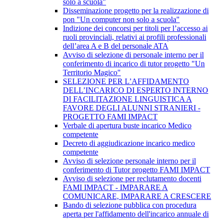
solo a scuola"
Disseminazione progetto per la realizzazione di
pon "Un computer non solo a scuola"
Indizione dei concorsi per titoli per l’accesso ai
ruoli provinciali, relativi ai profili professionali
dell’area A e B del personale ATA
Avviso di selezione di personale interno per il
conferimento di incarico di tutor progetto "Un
Territorio Magico"
SELEZIONE PER L’AFFIDAMENTO
DELL’INCARICO DI ESPERTO INTERNO
DI FACILITAZIONE LINGUISTICA A
FAVORE DEGLI ALUNNI STRANIERI -
PROGETTO FAMI IMPACT
Verbale di apertura buste incarico Medico
competente
Decreto di aggiudicazione incarico medico
competente
Avviso di selezione personale interno per il
conferimento di Tutor progetto FAMI IMPACT
Avviso di selezione per reclutamento docenti
FAMI IMPACT - IMPARARE A
COMUNICARE, IMPARARE A CRESCERE
Bando di selezione pubblica con procedura
aperta per l'affidamento dell'incarico annuale di