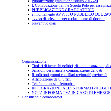
Pubblicazione graduatorie istituto 2017-20
I: Convocazione tramite Scuola Polo per assegnazione
PUBBLICAZIONE GRADUATORIE
aggiornamento AVVISTO PUBBLICO DEL 29/05/2
avviso di selezione per reclutamento di docenti
preventivo diari
Organizzazione
Titolari di incarichi politici, di amministrazione, d
Sanzioni per mancata comunicazione dei dati
Rendiconti gruppi consiliari regionali/provinciali
Articolazione degli uffici
Telefono e posta elettronica
INTEGRAZIONE ALL’INFORMATIVA AGLI INTE
NOTA INFORMATIVA IN CASO DI EMERGEN
Consulenti e collaboratori