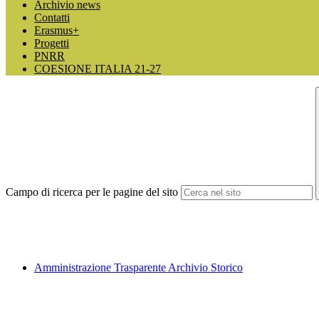
Archivio news
Contatti
Erasmus+
Progetti
PNRR
COESIONE ITALIA 21-27
Campo di ricerca per le pagine del sito
Amministrazione Trasparente Archivio Storico