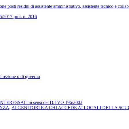
 posti residui di assistente amministrativo, assistente tecnico e collab
017 prot. n. 2016
i direzione o di governo
RESSATI ai sensi del D.LVO 196/2003
ZA,,AI GENITORI E A CHI ACCEDE AI LOCALI DELLA SCU