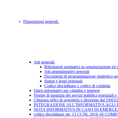
Disposizioni generali
Atti generali
Riferimenti normativi su organizzazione ed at
Atti amministrativi generali
Documenti di programmazione strategico-ge
Statuti e leggi regionali
Codice disciplinare e codice di condotta
Oneri informativi per cittadini e imprese
Norme di garanzia dei servizi pubblici essenziali e
Chiusura uffici di segreteria e direzione dal 19/03
INTEGRAZIONE ALL’INFORMATIVA AGLI INTE
NOTA INFORMATIVA IN CASO DI EMERGEN
codice disciplinare art. 13 CCNL 2016-18 