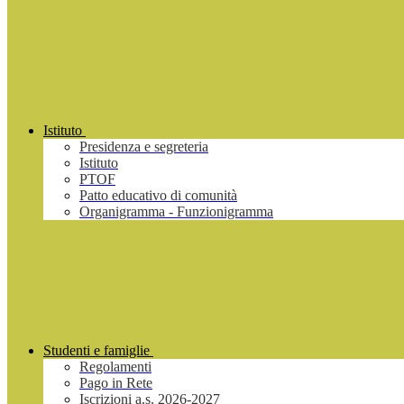
Istituto
Presidenza e segreteria
Istituto
PTOF
Patto educativo di comunità
Organigramma - Funzionigramma
Studenti e famiglie
Regolamenti
Pago in Rete
Iscrizioni a.s. 2026-2027