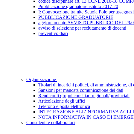
codice disciplinare art. 13 CCNL 2016-18 
Pubblicazione graduatorie istituto 2017-20
I: Convocazione tramite Scuola Polo per assegnazione
PUBBLICAZIONE GRADUATORIE
aggiornamento AVVISTO PUBBLICO DEL 29/05/2
avviso di selezione per reclutamento di docenti
preventivo diari
Organizzazione
Titolari di incarichi politici, di amministrazione, d
Sanzioni per mancata comunicazione dei dati
Rendiconti gruppi consiliari regionali/provinciali
Articolazione degli uffici
Telefono e posta elettronica
INTEGRAZIONE ALL’INFORMATIVA AGLI INTE
NOTA INFORMATIVA IN CASO DI EMERGEN
Consulenti e collaboratori