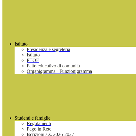
Istituto
Presidenza e segreteria
Istituto
PTOF
Patto educativo di comunità
Organigramma - Funzionigramma
Studenti e famiglie
Regolamenti
Pago in Rete
Iscrizioni a.s. 2026-2027