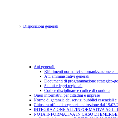
Disposizioni generali
Atti generali
Riferimenti normativi su organizzazione ed at
Atti amministrativi generali
Documenti di programmazione strategico-ge
Statuti e leggi regionali
Codice disciplinare e codice di condotta
Oneri informativi per cittadini e imprese
Norme di garanzia dei servizi pubblici essenziali e
Chiusura uffici di segreteria e direzione dal 19/03
INTEGRAZIONE ALL’INFORMATIVA AGLI INTE
NOTA INFORMATIVA IN CASO DI EMERGEN