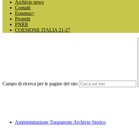
Archivio news
Contatti
Erasmus+
Progetti
PNRR
COESIONE ITALIA 21-27
Campo di ricerca per le pagine del sito
Amministrazione Trasparente Archivio Storico