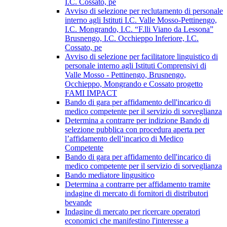
I.C. Cossato, pe
Avviso di selezione per reclutamento di personale
interno agli Istituti I.C. Valle Mosso-Pettinengo,
I.C. Mongrando, I.C. “F.lli Viano da Lessona”
Brusnengo, I.C. Occhieppo Inferiore, I.C.
Cossato, pe
Avviso di selezione per facilitatore linguistico di
personale interno agli Istituti Comprensivi di
Valle Mosso - Pettinengo, Brusnengo,
Occhieppo, Mongrando e Cossato progetto
FAMI IMPACT
Bando di gara per affidamento dell'incarico di
medico competente per il servizio di sorveglianza
Determina a contrarre per indizione Bando di
selezione pubblica con procedura aperta per
l’affidamento dell’incarico di Medico
Competente
Bando di gara per affidamento dell'incarico di
medico competente per il servizio di sorveglianza
Bando mediatore lingusitico
Determina a contrarre per affidamento tramite
indagine di mercato di fornitori di distributori
bevande
Indagine di mercato per ricercare operatori
economici che manifestino l'interesse a