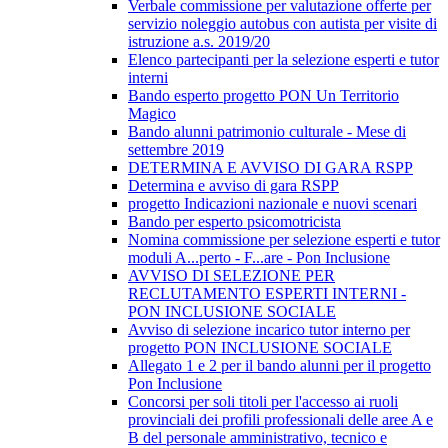
Verbale commissione per valutazione offerte per
servizio noleggio autobus con autista per visite di
istruzione a.s. 2019/20
Elenco partecipanti per la selezione esperti e tutor
interni
Bando esperto progetto PON Un Territorio
Magico
Bando alunni patrimonio culturale - Mese di
settembre 2019
DETERMINA E AVVISO DI GARA RSPP
Determina e avviso di gara RSPP
progetto Indicazioni nazionale e nuovi scenari
Bando per esperto psicomotricista
Nomina commissione per selezione esperti e tutor
moduli A...perto - F...are - Pon Inclusione
AVVISO DI SELEZIONE PER
RECLUTAMENTO ESPERTI INTERNI -
PON INCLUSIONE SOCIALE
Avviso di selezione incarico tutor interno per
progetto PON INCLUSIONE SOCIALE
Allegato 1 e 2 per il bando alunni per il progetto
Pon Inclusione
Concorsi per soli titoli per l'accesso ai ruoli
provinciali dei profili professionali delle aree A e
B del personale amministrativo, tecnico e