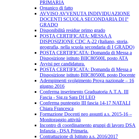
PRIMARIA
Organico di fatto
AVVISO AVVENUTA INDIVIDUAZIONE
DOCENTI SCUOLA SECONDARIA DI I°
GRADO
Disponibilità residue primo grado
POSTA CERTIFICATA: MESSA A
DISPOSIZIONE CDC A-22 (Italiano, storia,
geografia, nella scuola secondaria di I GRADO)
POSTA CERTIFICATA: Domanda di Messa a
Disposizione istituto BIIC80500L posto ATA
Avvisi per candidatura.
POSTA CERTIFICATA: Domanda di Messa a
Disposizione istituto BIIC80500L posto Docente
Adempimenti svolgimento Prova nazionale – 16
giugno 2016
Conferma inserimento Graduatoria A.T.A. III
Fascia - Sig.ra Sara DI LEO
Conferma punteggio III fascia 14-17 NATALI
Chiara Francesca
Formazione Docenti neo assunti a.s. 2015-16 –
Monitoraggio attività
Incontro di coordinamento gruppi di lavoro DSA
Infanzia - DSA Primaria.
Contrattazione di Istituto a.s. 2016/2017