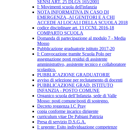
SENSI ART. 25 DLGS 165/2001
I: Movimenti scuola dell'infanzia
NOTA INFORMATIVA IN CASO DI
EMERGENZA,,AI GENITORI E A CHI
ACCEDE AI LOCALI DELLA SCUOLA 2018
codice disciplinare art. 13 CCNL 2016-18
COMPARTO SCUOLA
Domanda di partecipazione al modulo 7 - Media
Mosso
Pubblicazione graduatorie istituto 2017-20
I: Convocazione tramite Scuola Polo per
assegnazione posti residui di assistente
amministrativo, assistente tecnico e collaboratore
scolastico.
PUBBLICAZIONE GRADUATORIE
avviso di selezione per reclutamento di docenti
PUBBLICAZIONE GRAD. ISTITUTO
INFANZIA - POSTO COMUNE
Organico scuola dell’Infanzia, sede di Valle
Mosso: posti comune/posti di sostegno.
Decreto reggenza I.C Pray
copia conforme incarico dirigente
curriculum vitae De Pabiani Patrizia
Presa di servizio D.S.G.A.
I: urgente: Esito individuazione competenze