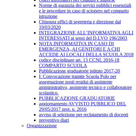
Norme di garanzia dei servizi pubblici essenziali
e le procedure in caso di sciopero nel comparto
istruzione
Chiusura uffici di segreteria e direzione dal
19/03/2020
INTEGRAZIONE ALL’INFORMATIVA AGLI
INTERESSATI ai sensi del D.LVO 196/2003
NOTA INFORMATIVA IN CASO DI
EMERGENZA,,AI GENITORI E A CHI
ACCEDE AI LOCALI DELLA SCUOLA 2018
codice disciplinare art. 13 CCNL 2016-18
COMPARTO SCUOLA
Pubblicazione graduatorie istituto 2017-20
I: Convocazione tramite Scuola Polo per
assegnazione posti residui di assistente
amministrativo, assistente tecnico e collaboratore
scolastico.
PUBBLICAZIONE GRADUATORIE
aggiornamento AVVISTO PUBBLICO DEL
29/05/2017 prot. n. 2016
avviso di selezione per reclutamento di docenti
preventivo diari
Organizzazione