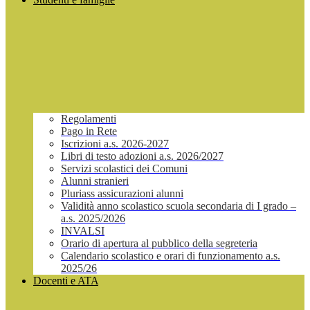
Regolamenti
Pago in Rete
Iscrizioni a.s. 2026-2027
Libri di testo adozioni a.s. 2026/2027
Servizi scolastici dei Comuni
Alunni stranieri
Pluriass assicurazioni alunni
Validità anno scolastico scuola secondaria di I grado –
a.s. 2025/2026
INVALSI
Orario di apertura al pubblico della segreteria
Calendario scolastico e orari di funzionamento a.s.
2025/26
Docenti e ATA