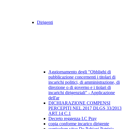
Dirigenti
Aggiornamento degli "Obblighi di
pubblicazione concernenti i titolari di
incarichi politici, di amministrazione, di
direzione o di governo e i tiolari di
incarichi dirigenziali" - Applicazione
dell'ar
DICHIARAZIONE COMPENSI
PERCEPITI NEL 2017 DLGS 33/2013
ART.14 C.1
Decreto reggenza I.C Pray
copia conforme incarico dirigente
curriculum vitae De Pabiani Patrizia