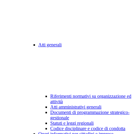
Atti generali
Riferimenti normativi su organizzazione ed
attività
Atti amministrativi generali
Documenti di programmazione strategico-
gestionale
Statuti e leggi regionali
Codice disciplinare e codice di condotta
Oneri informativi per cittadini e imprese