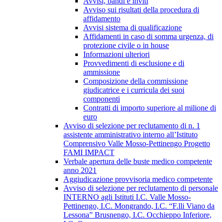
Avvisi, bandi e inviti
Avviso sui risultati della procedura di
affidamento
Avvisi sistema di qualificazione
Affidamenti in caso di somma urgenza, di
protezione civile o in house
Informazioni ulteriori
Provvedimenti di esclusione e di
ammissione
Composizione della commissione
giudicatrice e i curricula dei suoi
componenti
Contratti di importo superiore al milione di
euro
Avviso di selezione per reclutamento di n. 1
assistente amministrativo interno all’Istituto
Comprensivo Valle Mosso-Pettinengo Progetto
FAMI IMPACT
Verbale apertura delle buste medico competente
anno 2021
Aggiudicazione provvisoria medico competente
Avviso di selezione per reclutamento di personale
INTERNO agli Istituti I.C. Valle Mosso-
Pettinengo, I.C. Mongrando, I.C. “F.lli Viano da
Lessona” Brusnengo, I.C. Occhieppo Inferiore,