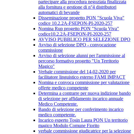
partecipare alla procedura negoziata finalizzata
alla fornitura e gestione di n°4 distributori
automatici di bevande
Disseminazione progetto PON "Scuola Viva"
codice 10.2.2A-FSEPON-PI-2020-257
Nomina Rup progetto PON "Scuola Viva"
codice10.2.2A-FSEPON-PI-2020-257
AVVISO PUBBLICO PER SELEZIONE DPO
Avviso di selezione DPO - convocazione
commissione
Avviso di selezione alunni per l'ammissione al
percorso formativo progetto "Un Territorio
Magico"
Verbale commissione del 14-02-2020 per
facilitatore linguistico esterno FAMI IMPACT
Nomina e convoca commissione per valutazione
offerte medico competente
Determina a contrarre per nuova indizione bando
di selezione per affidamento incarico annuale
Medico Competente.
Bando di selezione per conferimento incarico
medico competente.
Incarico esperto Tosin Laura PON Un territorio
magico Modulo Comune Fiorito
verbale commissione giudicatrice per la selezione