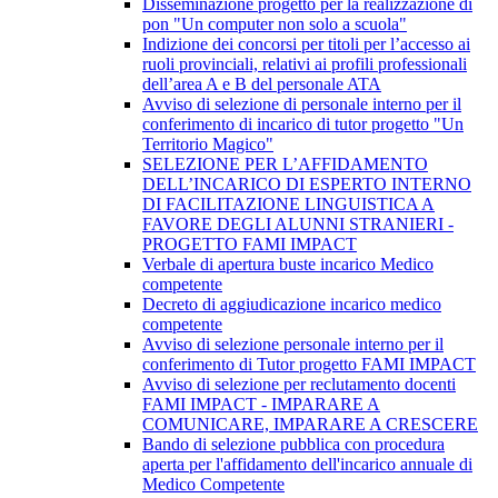
Disseminazione progetto per la realizzazione di
pon "Un computer non solo a scuola"
Indizione dei concorsi per titoli per l’accesso ai
ruoli provinciali, relativi ai profili professionali
dell’area A e B del personale ATA
Avviso di selezione di personale interno per il
conferimento di incarico di tutor progetto "Un
Territorio Magico"
SELEZIONE PER L’AFFIDAMENTO
DELL’INCARICO DI ESPERTO INTERNO
DI FACILITAZIONE LINGUISTICA A
FAVORE DEGLI ALUNNI STRANIERI -
PROGETTO FAMI IMPACT
Verbale di apertura buste incarico Medico
competente
Decreto di aggiudicazione incarico medico
competente
Avviso di selezione personale interno per il
conferimento di Tutor progetto FAMI IMPACT
Avviso di selezione per reclutamento docenti
FAMI IMPACT - IMPARARE A
COMUNICARE, IMPARARE A CRESCERE
Bando di selezione pubblica con procedura
aperta per l'affidamento dell'incarico annuale di
Medico Competente