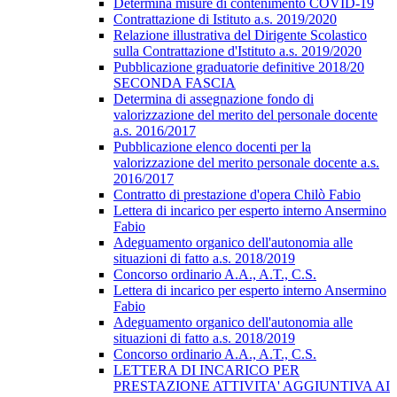
Determina misure di contenimento COVID-19
Contrattazione di Istituto a.s. 2019/2020
Relazione illustrativa del Dirigente Scolastico
sulla Contrattazione d'Istituto a.s. 2019/2020
Pubblicazione graduatorie definitive 2018/20
SECONDA FASCIA
Determina di assegnazione fondo di
valorizzazione del merito del personale docente
a.s. 2016/2017
Pubblicazione elenco docenti per la
valorizzazione del merito personale docente a.s.
2016/2017
Contratto di prestazione d'opera Chilò Fabio
Lettera di incarico per esperto interno Ansermino
Fabio
Adeguamento organico dell'autonomia alle
situazioni di fatto a.s. 2018/2019
Concorso ordinario A.A., A.T., C.S.
Lettera di incarico per esperto interno Ansermino
Fabio
Adeguamento organico dell'autonomia alle
situazioni di fatto a.s. 2018/2019
Concorso ordinario A.A., A.T., C.S.
LETTERA DI INCARICO PER
PRESTAZIONE ATTIVITA' AGGIUNTIVA AI