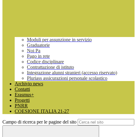
Moduli per assunzione in servizio
Graduatorie
Noi Pa
Pago in rete
Codice disciplinare
Contrattazione di istituto
Integrazione alunni stranieri (accesso riservato)
Pluriass assicurazioni personale scolastico
Archivio news
Contatti
Erasmus+
Progetti
PNRR
COESIONE ITALIA 21-27
Campo di ricerca per le pagine del sito