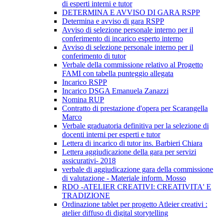
di esperti interni e tutor
DETERMINA E AVVISO DI GARA RSPP
Determina e avviso di gara RSPP
Avviso di selezione personale interno per il
conferimento di incarico esperto interno
Avviso di selezione personale interno per il
conferimento di tutor
Verbale della commissione relativo al Progetto
FAMI con tabella punteggio allegata
Incarico RSPP
Incarico DSGA Emanuela Zanazzi
Nomina RUP
Contratto di prestazione d'opera per Scarangella
Marco
Verbale graduatoria definitiva per la selezione di
docenti interni per esperti e tutor
Lettera di incarico di tutor ins. Barbieri Chiara
Lettera aggiudicazione della gara per servizi
assicurativi- 2018
verbale di aggiudicazione gara della commissione
di valutazione - Materiale inform. Mosso
RDO -ATELIER CREATIVI: CREATIVITA' E
TRADIZIONE
Ordinazione tablet per progetto Atleier creativi :
atelier diffuso di digital storytelling