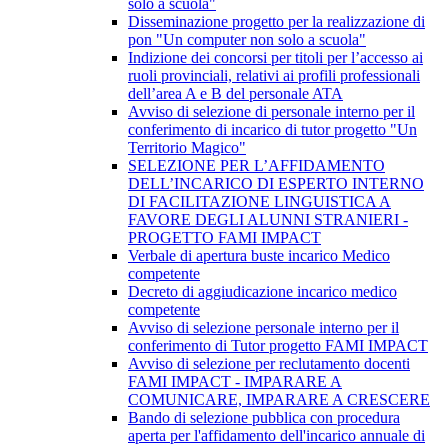
solo a scuola"
Disseminazione progetto per la realizzazione di
pon "Un computer non solo a scuola"
Indizione dei concorsi per titoli per l’accesso ai
ruoli provinciali, relativi ai profili professionali
dell’area A e B del personale ATA
Avviso di selezione di personale interno per il
conferimento di incarico di tutor progetto "Un
Territorio Magico"
SELEZIONE PER L’AFFIDAMENTO
DELL’INCARICO DI ESPERTO INTERNO
DI FACILITAZIONE LINGUISTICA A
FAVORE DEGLI ALUNNI STRANIERI -
PROGETTO FAMI IMPACT
Verbale di apertura buste incarico Medico
competente
Decreto di aggiudicazione incarico medico
competente
Avviso di selezione personale interno per il
conferimento di Tutor progetto FAMI IMPACT
Avviso di selezione per reclutamento docenti
FAMI IMPACT - IMPARARE A
COMUNICARE, IMPARARE A CRESCERE
Bando di selezione pubblica con procedura
aperta per l'affidamento dell'incarico annuale di