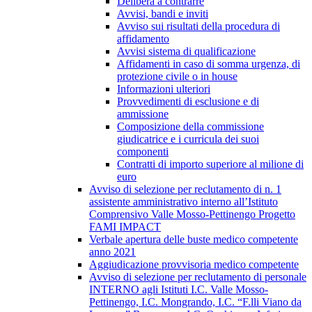
Delibera a contrarre
Avvisi, bandi e inviti
Avviso sui risultati della procedura di
affidamento
Avvisi sistema di qualificazione
Affidamenti in caso di somma urgenza, di
protezione civile o in house
Informazioni ulteriori
Provvedimenti di esclusione e di
ammissione
Composizione della commissione
giudicatrice e i curricula dei suoi
componenti
Contratti di importo superiore al milione di
euro
Avviso di selezione per reclutamento di n. 1
assistente amministrativo interno all’Istituto
Comprensivo Valle Mosso-Pettinengo Progetto
FAMI IMPACT
Verbale apertura delle buste medico competente
anno 2021
Aggiudicazione provvisoria medico competente
Avviso di selezione per reclutamento di personale
INTERNO agli Istituti I.C. Valle Mosso-
Pettinengo, I.C. Mongrando, I.C. “F.lli Viano da