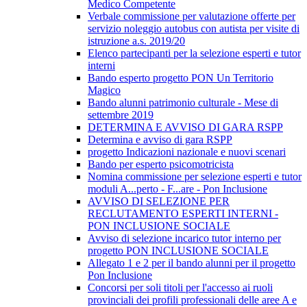
Medico Competente
Verbale commissione per valutazione offerte per
servizio noleggio autobus con autista per visite di
istruzione a.s. 2019/20
Elenco partecipanti per la selezione esperti e tutor
interni
Bando esperto progetto PON Un Territorio
Magico
Bando alunni patrimonio culturale - Mese di
settembre 2019
DETERMINA E AVVISO DI GARA RSPP
Determina e avviso di gara RSPP
progetto Indicazioni nazionale e nuovi scenari
Bando per esperto psicomotricista
Nomina commissione per selezione esperti e tutor
moduli A...perto - F...are - Pon Inclusione
AVVISO DI SELEZIONE PER
RECLUTAMENTO ESPERTI INTERNI -
PON INCLUSIONE SOCIALE
Avviso di selezione incarico tutor interno per
progetto PON INCLUSIONE SOCIALE
Allegato 1 e 2 per il bando alunni per il progetto
Pon Inclusione
Concorsi per soli titoli per l'accesso ai ruoli
provinciali dei profili professionali delle aree A e