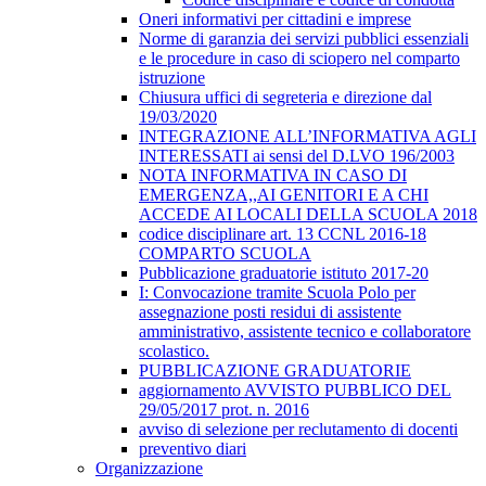
Oneri informativi per cittadini e imprese
Norme di garanzia dei servizi pubblici essenziali
e le procedure in caso di sciopero nel comparto
istruzione
Chiusura uffici di segreteria e direzione dal
19/03/2020
INTEGRAZIONE ALL’INFORMATIVA AGLI
INTERESSATI ai sensi del D.LVO 196/2003
NOTA INFORMATIVA IN CASO DI
EMERGENZA,,AI GENITORI E A CHI
ACCEDE AI LOCALI DELLA SCUOLA 2018
codice disciplinare art. 13 CCNL 2016-18
COMPARTO SCUOLA
Pubblicazione graduatorie istituto 2017-20
I: Convocazione tramite Scuola Polo per
assegnazione posti residui di assistente
amministrativo, assistente tecnico e collaboratore
scolastico.
PUBBLICAZIONE GRADUATORIE
aggiornamento AVVISTO PUBBLICO DEL
29/05/2017 prot. n. 2016
avviso di selezione per reclutamento di docenti
preventivo diari
Organizzazione