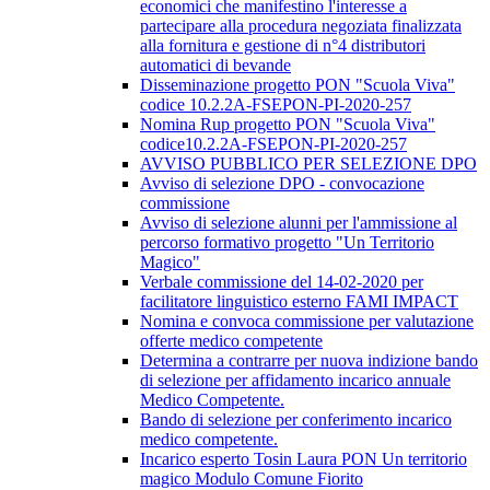
economici che manifestino l'interesse a
partecipare alla procedura negoziata finalizzata
alla fornitura e gestione di n°4 distributori
automatici di bevande
Disseminazione progetto PON "Scuola Viva"
codice 10.2.2A-FSEPON-PI-2020-257
Nomina Rup progetto PON "Scuola Viva"
codice10.2.2A-FSEPON-PI-2020-257
AVVISO PUBBLICO PER SELEZIONE DPO
Avviso di selezione DPO - convocazione
commissione
Avviso di selezione alunni per l'ammissione al
percorso formativo progetto "Un Territorio
Magico"
Verbale commissione del 14-02-2020 per
facilitatore linguistico esterno FAMI IMPACT
Nomina e convoca commissione per valutazione
offerte medico competente
Determina a contrarre per nuova indizione bando
di selezione per affidamento incarico annuale
Medico Competente.
Bando di selezione per conferimento incarico
medico competente.
Incarico esperto Tosin Laura PON Un territorio
magico Modulo Comune Fiorito