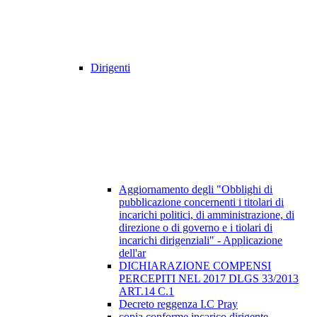
Dirigenti
Aggiornamento degli "Obblighi di
pubblicazione concernenti i titolari di
incarichi politici, di amministrazione, di
direzione o di governo e i tiolari di
incarichi dirigenziali" - Applicazione
dell'ar
DICHIARAZIONE COMPENSI
PERCEPITI NEL 2017 DLGS 33/2013
ART.14 C.1
Decreto reggenza I.C Pray
copia conforme incarico dirigente