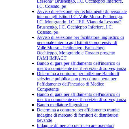
Lessona” Brusnengo, I.C. Occhieppo Inferiore,
I.C. Cossato, pe
Avviso di selezione per reclutamento di personale
interno agli Istituti I.C. Valle Mosso-Pettinengo,
I.C. Mongrando, I.C. “F.lli Viano da Lessona”
Brusnengo, I.C. Occhieppo Inferiore, I.C.
Cossato, pe
Avviso di selezione per facilitatore linguistico di
personale interno agli Istituti Comprensivi di
Valle Mosso - Pettinengo, Brusnengo,
Occhieppo, Mongrando e Cossato progetto
FAMI IMPACT
Bando di gara per affidamento dell'incarico di
medico competente per il servizio di sorveglianza
Determina a contrarre per indizione Bando di
selezione pubblica con procedura aperta per
l’affidamento dell’incarico di Medico
Competente
Bando di gara per affidamento dell'incarico di
medico competente per il servizio di sorveglianza
Bando mediatore lingusitico
Determina a contrarre per affidamento tramite
indagine di mercato di fornitori di distributori
bevande
Indagine di mercato per ricercare operatori