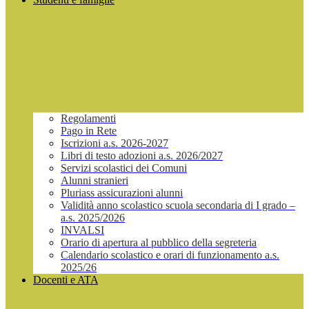
Regolamenti
Pago in Rete
Iscrizioni a.s. 2026-2027
Libri di testo adozioni a.s. 2026/2027
Servizi scolastici dei Comuni
Alunni stranieri
Pluriass assicurazioni alunni
Validità anno scolastico scuola secondaria di I grado –
a.s. 2025/2026
INVALSI
Orario di apertura al pubblico della segreteria
Calendario scolastico e orari di funzionamento a.s.
2025/26
Docenti e ATA