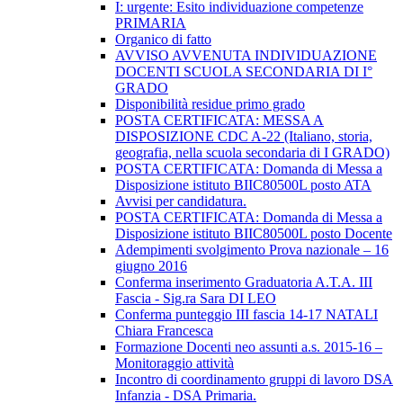
I: urgente: Esito individuazione competenze
PRIMARIA
Organico di fatto
AVVISO AVVENUTA INDIVIDUAZIONE
DOCENTI SCUOLA SECONDARIA DI I°
GRADO
Disponibilità residue primo grado
POSTA CERTIFICATA: MESSA A
DISPOSIZIONE CDC A-22 (Italiano, storia,
geografia, nella scuola secondaria di I GRADO)
POSTA CERTIFICATA: Domanda di Messa a
Disposizione istituto BIIC80500L posto ATA
Avvisi per candidatura.
POSTA CERTIFICATA: Domanda di Messa a
Disposizione istituto BIIC80500L posto Docente
Adempimenti svolgimento Prova nazionale – 16
giugno 2016
Conferma inserimento Graduatoria A.T.A. III
Fascia - Sig.ra Sara DI LEO
Conferma punteggio III fascia 14-17 NATALI
Chiara Francesca
Formazione Docenti neo assunti a.s. 2015-16 –
Monitoraggio attività
Incontro di coordinamento gruppi di lavoro DSA
Infanzia - DSA Primaria.