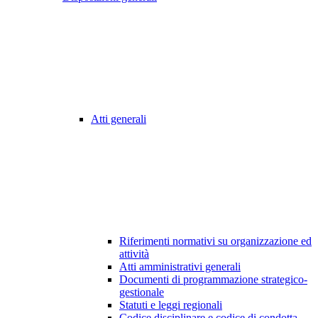
Atti generali
Riferimenti normativi su organizzazione ed
attività
Atti amministrativi generali
Documenti di programmazione strategico-
gestionale
Statuti e leggi regionali
Codice disciplinare e codice di condotta