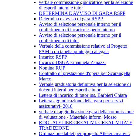
verbale commissione giudicatrice per la selezione
di esperti interni e tutor
DETERMINA E AVVISO DI GARA RSPP
Determina e avviso di gara RSPP
Avviso di selezione personale interno per il
conferimento di incarico esperto interno
Avviso di selezione personale interno per il
conferimento di tutor
Verbale della commissione relativo al Progetto
FAMI con tabella punteggio allegata
Incarico RSPP
Incarico DSGA Emanuela Zanazzi
Nomina RUP
Contratto di prestazione d'opera per Scarangella
Marco
Verbale graduatoria definitiva per la selezione di
docenti interni per esperti e tutor
Lettera di incarico di tutor ins. Barbieri Chiara
Lettera aggiudicazione della gara per servizi
assicurativi- 2018
verbale di aggiudicazione gara della commissione
di valutazione - Materiale inform. Mosso
RDO -ATELIER CREATIVI: CREATIVITA' E
TRADIZIONE
Ordinazione tablet per progetto Atleier creativi :