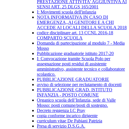
PRESTAZIONE ATTIVITA' AGGIUNTIVA AI
SENSI ART. 25 DLGS 165/2001
I: Movimenti scuola dell'infanzia
NOTA INFORMATIVA IN CASO DI
EMERGENZA,,AI GENITORI E A CHI
ACCEDE AI LOCALI DELLA SCUOLA 2018
codice disciplinare art. 13 CCNL 2016-18
COMPARTO SCUOLA
Domanda di partecipazione al modulo 7 - Media
Mosso
Pubblicazione graduatorie istituto 2017-20
I: Convocazione tramite Scuola Polo per
assegnazione posti residui di assistente
amministrativo, assistente tecnico e collaboratore
scolastico.
PUBBLICAZIONE GRADUATORIE
avviso di selezione per reclutamento di docenti
PUBBLICAZIONE GRAD. ISTITUTO
INFANZIA - POSTO COMUNE
Organico scuola dell’Infanzia, sede di Valle
Mosso: posti comune/posti di sostegno.
Decreto reggenza I.C Pray
copia conforme incarico dirigente
curriculum vitae De Pabiani Patrizia
Presa di servizio D.S.G.A.