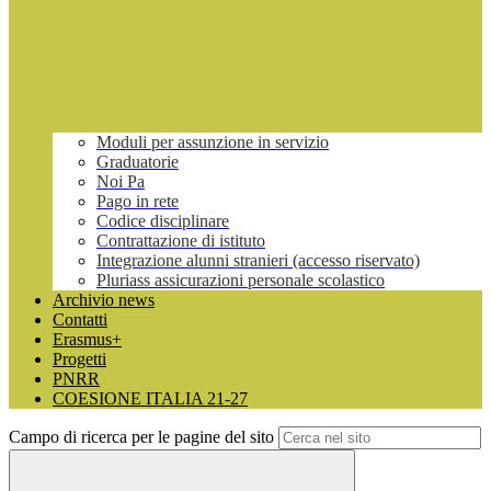
Moduli per assunzione in servizio
Graduatorie
Noi Pa
Pago in rete
Codice disciplinare
Contrattazione di istituto
Integrazione alunni stranieri (accesso riservato)
Pluriass assicurazioni personale scolastico
Archivio news
Contatti
Erasmus+
Progetti
PNRR
COESIONE ITALIA 21-27
Campo di ricerca per le pagine del sito