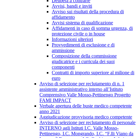
Delibera a contrarre
Avvisi, bandi e inviti
Avviso sui risultati della procedura di
affidamento
Avvisi sistema di qualificazione
Affidamenti in caso di somma urgenza, di
protezione civile o in house
Informazioni ulteriori
Provvedimenti di esclusione e di
ammissione
Composizione della commissione
giudicatrice e i curricula dei suoi
componenti
Contratti di importo superiore al milione di
euro
Avviso di selezione per reclutamento di n. 1
assistente amministrativo interno all’Istituto
Comprensivo Valle Mosso-Pettinengo Progetto
FAMI IMPACT
Verbale apertura delle buste medico competente
anno 2021
Aggiudicazione provvisoria medico competente
Avviso di selezione per reclutamento di personale
INTERNO agli Istituti I.C. Valle Mosso-
Pettinengo, I.C. Mongrando, I.C. “F.lli Viano da