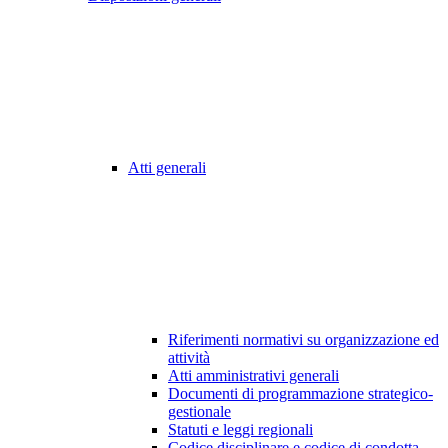
Atti generali
Riferimenti normativi su organizzazione ed
attività
Atti amministrativi generali
Documenti di programmazione strategico-
gestionale
Statuti e leggi regionali
Codice disciplinare e codice di condotta