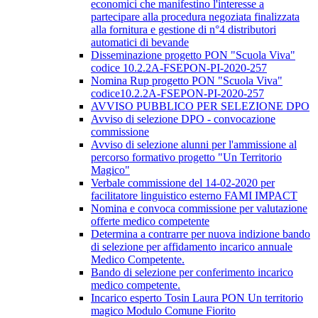
economici che manifestino l'interesse a
partecipare alla procedura negoziata finalizzata
alla fornitura e gestione di n°4 distributori
automatici di bevande
Disseminazione progetto PON "Scuola Viva"
codice 10.2.2A-FSEPON-PI-2020-257
Nomina Rup progetto PON "Scuola Viva"
codice10.2.2A-FSEPON-PI-2020-257
AVVISO PUBBLICO PER SELEZIONE DPO
Avviso di selezione DPO - convocazione
commissione
Avviso di selezione alunni per l'ammissione al
percorso formativo progetto "Un Territorio
Magico"
Verbale commissione del 14-02-2020 per
facilitatore linguistico esterno FAMI IMPACT
Nomina e convoca commissione per valutazione
offerte medico competente
Determina a contrarre per nuova indizione bando
di selezione per affidamento incarico annuale
Medico Competente.
Bando di selezione per conferimento incarico
medico competente.
Incarico esperto Tosin Laura PON Un territorio
magico Modulo Comune Fiorito