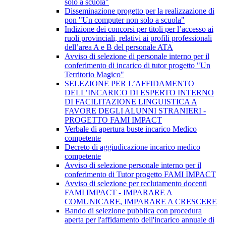
solo a scuola"
Disseminazione progetto per la realizzazione di
pon "Un computer non solo a scuola"
Indizione dei concorsi per titoli per l’accesso ai
ruoli provinciali, relativi ai profili professionali
dell’area A e B del personale ATA
Avviso di selezione di personale interno per il
conferimento di incarico di tutor progetto "Un
Territorio Magico"
SELEZIONE PER L’AFFIDAMENTO
DELL’INCARICO DI ESPERTO INTERNO
DI FACILITAZIONE LINGUISTICA A
FAVORE DEGLI ALUNNI STRANIERI -
PROGETTO FAMI IMPACT
Verbale di apertura buste incarico Medico
competente
Decreto di aggiudicazione incarico medico
competente
Avviso di selezione personale interno per il
conferimento di Tutor progetto FAMI IMPACT
Avviso di selezione per reclutamento docenti
FAMI IMPACT - IMPARARE A
COMUNICARE, IMPARARE A CRESCERE
Bando di selezione pubblica con procedura
aperta per l'affidamento dell'incarico annuale di