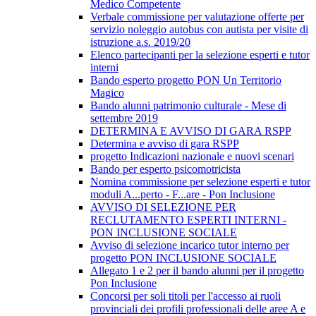
Medico Competente
Verbale commissione per valutazione offerte per
servizio noleggio autobus con autista per visite di
istruzione a.s. 2019/20
Elenco partecipanti per la selezione esperti e tutor
interni
Bando esperto progetto PON Un Territorio
Magico
Bando alunni patrimonio culturale - Mese di
settembre 2019
DETERMINA E AVVISO DI GARA RSPP
Determina e avviso di gara RSPP
progetto Indicazioni nazionale e nuovi scenari
Bando per esperto psicomotricista
Nomina commissione per selezione esperti e tutor
moduli A...perto - F...are - Pon Inclusione
AVVISO DI SELEZIONE PER
RECLUTAMENTO ESPERTI INTERNI -
PON INCLUSIONE SOCIALE
Avviso di selezione incarico tutor interno per
progetto PON INCLUSIONE SOCIALE
Allegato 1 e 2 per il bando alunni per il progetto
Pon Inclusione
Concorsi per soli titoli per l'accesso ai ruoli
provinciali dei profili professionali delle aree A e