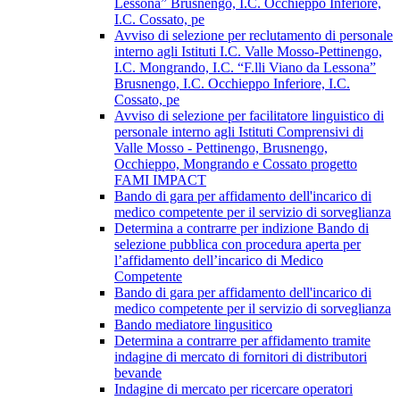
Lessona” Brusnengo, I.C. Occhieppo Inferiore,
I.C. Cossato, pe
Avviso di selezione per reclutamento di personale
interno agli Istituti I.C. Valle Mosso-Pettinengo,
I.C. Mongrando, I.C. “F.lli Viano da Lessona”
Brusnengo, I.C. Occhieppo Inferiore, I.C.
Cossato, pe
Avviso di selezione per facilitatore linguistico di
personale interno agli Istituti Comprensivi di
Valle Mosso - Pettinengo, Brusnengo,
Occhieppo, Mongrando e Cossato progetto
FAMI IMPACT
Bando di gara per affidamento dell'incarico di
medico competente per il servizio di sorveglianza
Determina a contrarre per indizione Bando di
selezione pubblica con procedura aperta per
l’affidamento dell’incarico di Medico
Competente
Bando di gara per affidamento dell'incarico di
medico competente per il servizio di sorveglianza
Bando mediatore lingusitico
Determina a contrarre per affidamento tramite
indagine di mercato di fornitori di distributori
bevande
Indagine di mercato per ricercare operatori