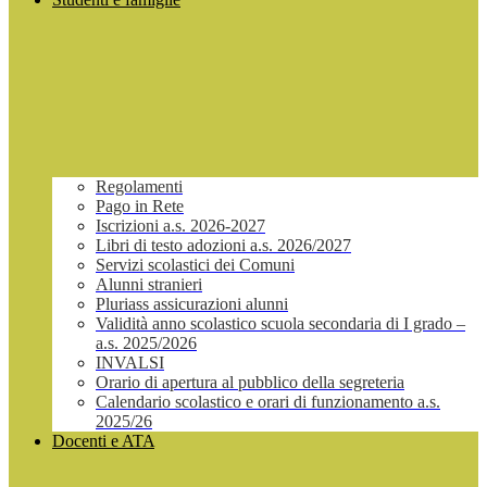
Regolamenti
Pago in Rete
Iscrizioni a.s. 2026-2027
Libri di testo adozioni a.s. 2026/2027
Servizi scolastici dei Comuni
Alunni stranieri
Pluriass assicurazioni alunni
Validità anno scolastico scuola secondaria di I grado –
a.s. 2025/2026
INVALSI
Orario di apertura al pubblico della segreteria
Calendario scolastico e orari di funzionamento a.s.
2025/26
Docenti e ATA