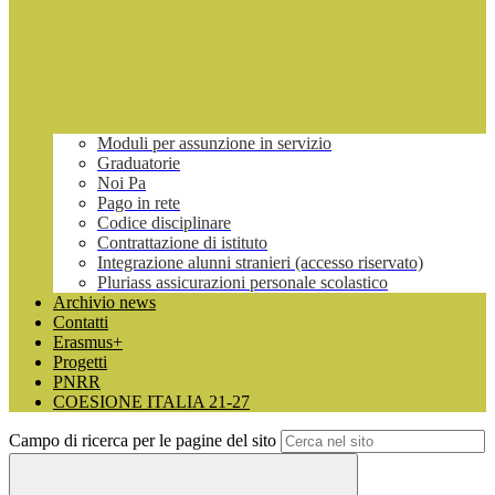
Moduli per assunzione in servizio
Graduatorie
Noi Pa
Pago in rete
Codice disciplinare
Contrattazione di istituto
Integrazione alunni stranieri (accesso riservato)
Pluriass assicurazioni personale scolastico
Archivio news
Contatti
Erasmus+
Progetti
PNRR
COESIONE ITALIA 21-27
Campo di ricerca per le pagine del sito