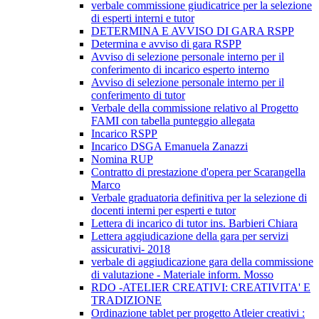
verbale commissione giudicatrice per la selezione
di esperti interni e tutor
DETERMINA E AVVISO DI GARA RSPP
Determina e avviso di gara RSPP
Avviso di selezione personale interno per il
conferimento di incarico esperto interno
Avviso di selezione personale interno per il
conferimento di tutor
Verbale della commissione relativo al Progetto
FAMI con tabella punteggio allegata
Incarico RSPP
Incarico DSGA Emanuela Zanazzi
Nomina RUP
Contratto di prestazione d'opera per Scarangella
Marco
Verbale graduatoria definitiva per la selezione di
docenti interni per esperti e tutor
Lettera di incarico di tutor ins. Barbieri Chiara
Lettera aggiudicazione della gara per servizi
assicurativi- 2018
verbale di aggiudicazione gara della commissione
di valutazione - Materiale inform. Mosso
RDO -ATELIER CREATIVI: CREATIVITA' E
TRADIZIONE
Ordinazione tablet per progetto Atleier creativi :