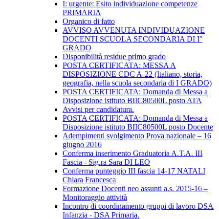
I: urgente: Esito individuazione competenze
PRIMARIA
Organico di fatto
AVVISO AVVENUTA INDIVIDUAZIONE
DOCENTI SCUOLA SECONDARIA DI I°
GRADO
Disponibilità residue primo grado
POSTA CERTIFICATA: MESSA A
DISPOSIZIONE CDC A-22 (Italiano, storia,
geografia, nella scuola secondaria di I GRADO)
POSTA CERTIFICATA: Domanda di Messa a
Disposizione istituto BIIC80500L posto ATA
Avvisi per candidatura.
POSTA CERTIFICATA: Domanda di Messa a
Disposizione istituto BIIC80500L posto Docente
Adempimenti svolgimento Prova nazionale – 16
giugno 2016
Conferma inserimento Graduatoria A.T.A. III
Fascia - Sig.ra Sara DI LEO
Conferma punteggio III fascia 14-17 NATALI
Chiara Francesca
Formazione Docenti neo assunti a.s. 2015-16 –
Monitoraggio attività
Incontro di coordinamento gruppi di lavoro DSA
Infanzia - DSA Primaria.