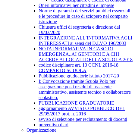
Oneri informativi per cittadini e imprese
Norme di garanzia dei servizi pubblici essenziali
e le procedure in caso di sciopero nel comparto
istruzione
Chiusura uffici di segreteria e direzione dal
19/03/2020
INTEGRAZIONE ALL’INFORMATIVA AGLI
INTERESSATI ai sensi del D.LVO 196/2003
NOTA INFORMATIVA IN CASO DI
EMERGENZA,,AI GENITORI E A CHI
ACCEDE AI LOCALI DELLA SCUOLA 2018
codice disciplinare art. 13 CCNL 2016-18
COMPARTO SCUOLA
Pubblicazione graduatorie istituto 2017-20
I: Convocazione tramite Scuola Polo per
assegnazione posti residui di assistente
amministrativo, assistente tecnico e collaboratore
scolastico.
PUBBLICAZIONE GRADUATORIE
aggiornamento AVVISTO PUBBLICO DEL
29/05/2017 prot. n. 2016
avviso di selezione per reclutamento di docenti
preventivo diari
Organizzazione