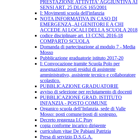
PRESTAZIONE ATTIVITA' AGGIUNTIVA AI
SENSI ART. 25 DLGS 165/2001
I: Movimenti scuola dell'infanzia
NOTA INFORMATIVA IN CASO DI
EMERGENZA,,AI GENITORI E A CHI
ACCEDE AI LOCALI DELLA SCUOLA 2018
codice disciplinare art. 13 CCNL 2016-18
COMPARTO SCUOLA
Domanda di partecipazione al modulo 7 - Media
Mosso
Pubblicazione graduatorie istituto 2017-20
I: Convocazione tramite Scuola Polo per
assegnazione posti residui di assistente
amministrativo, assistente tecnico e collaboratore
scolastico.
PUBBLICAZIONE GRADUATORIE
avviso di selezione per reclutamento di docenti
PUBBLICAZIONE GRAD. ISTITUTO
INFANZIA - POSTO COMUNE
Organico scuola dell’Infanzia, sede di Valle
Mosso: posti comune/posti di sostegno.
Decreto reggenza I.C Pray
copia conforme incarico dirigente
curriculum vitae De Pabiani Patrizia
Presa di servizio D.S.G.A.