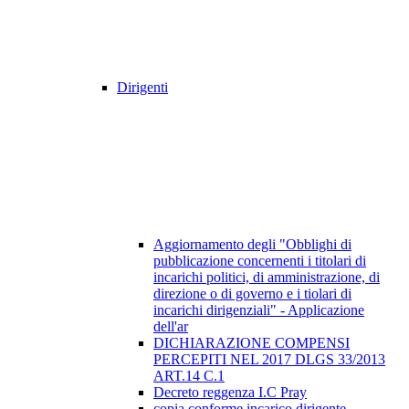
Dirigenti
Aggiornamento degli "Obblighi di
pubblicazione concernenti i titolari di
incarichi politici, di amministrazione, di
direzione o di governo e i tiolari di
incarichi dirigenziali" - Applicazione
dell'ar
DICHIARAZIONE COMPENSI
PERCEPITI NEL 2017 DLGS 33/2013
ART.14 C.1
Decreto reggenza I.C Pray
copia conforme incarico dirigente