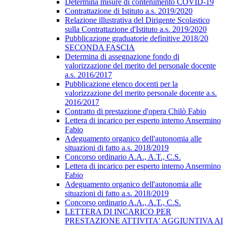
Determina misure di contenimento COVID-19
Contrattazione di Istituto a.s. 2019/2020
Relazione illustrativa del Dirigente Scolastico
sulla Contrattazione d'Istituto a.s. 2019/2020
Pubblicazione graduatorie definitive 2018/20
SECONDA FASCIA
Determina di assegnazione fondo di
valorizzazione del merito del personale docente
a.s. 2016/2017
Pubblicazione elenco docenti per la
valorizzazione del merito personale docente a.s.
2016/2017
Contratto di prestazione d'opera Chilò Fabio
Lettera di incarico per esperto interno Ansermino
Fabio
Adeguamento organico dell'autonomia alle
situazioni di fatto a.s. 2018/2019
Concorso ordinario A.A., A.T., C.S.
Lettera di incarico per esperto interno Ansermino
Fabio
Adeguamento organico dell'autonomia alle
situazioni di fatto a.s. 2018/2019
Concorso ordinario A.A., A.T., C.S.
LETTERA DI INCARICO PER
PRESTAZIONE ATTIVITA' AGGIUNTIVA AI