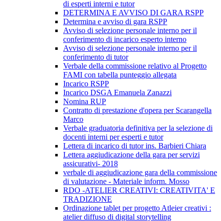
di esperti interni e tutor
DETERMINA E AVVISO DI GARA RSPP
Determina e avviso di gara RSPP
Avviso di selezione personale interno per il
conferimento di incarico esperto interno
Avviso di selezione personale interno per il
conferimento di tutor
Verbale della commissione relativo al Progetto
FAMI con tabella punteggio allegata
Incarico RSPP
Incarico DSGA Emanuela Zanazzi
Nomina RUP
Contratto di prestazione d'opera per Scarangella
Marco
Verbale graduatoria definitiva per la selezione di
docenti interni per esperti e tutor
Lettera di incarico di tutor ins. Barbieri Chiara
Lettera aggiudicazione della gara per servizi
assicurativi- 2018
verbale di aggiudicazione gara della commissione
di valutazione - Materiale inform. Mosso
RDO -ATELIER CREATIVI: CREATIVITA' E
TRADIZIONE
Ordinazione tablet per progetto Atleier creativi :
atelier diffuso di digital storytelling