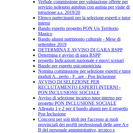
Verbale commissione per valutazione offerte per
servizio noleggio autobus con autista per visite di
istruzione a.s. 2019/20
Elenco partecipanti per la selezione esperti e tutor
interni
Bando esperto progetto PON Un Territorio
Magico
Bando alunni patrimonio culturale - Mese di
settembre 2019
DETERMINA E AVVISO DI GARA RSPP
Determina e avviso di gara RSPP
progetto Indicazioni nazionale e nuovi scenari
Bando per esperto psicomotricista
Nomina commissione per selezione esperti e tutor
moduli A...perto - F...are - Pon Inclusione
AVVISO DI SELEZIONE PER
RECLUTAMENTO ESPERTI INTERNI -
PON INCLUSIONE SOCIALE
Avviso di selezione incarico tutor interno per
progetto PON INCLUSIONE SOCIALE
Allegato 1 e 2 per il bando alunni per il progetto
Pon Inclusione
Concorsi per soli titoli per l'accesso ai ruoli
provinciali dei profili professionali delle aree A e
B del personale amministrativo, tecnico e