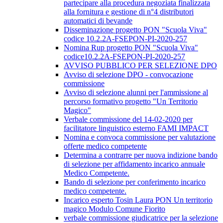
partecipare alla procedura negoziata finalizzata
alla fornitura e gestione di n°4 distributori
automatici di bevande
Disseminazione progetto PON "Scuola Viva"
codice 10.2.2A-FSEPON-PI-2020-257
Nomina Rup progetto PON "Scuola Viva"
codice10.2.2A-FSEPON-PI-2020-257
AVVISO PUBBLICO PER SELEZIONE DPO
Avviso di selezione DPO - convocazione
commissione
Avviso di selezione alunni per l'ammissione al
percorso formativo progetto "Un Territorio
Magico"
Verbale commissione del 14-02-2020 per
facilitatore linguistico esterno FAMI IMPACT
Nomina e convoca commissione per valutazione
offerte medico competente
Determina a contrarre per nuova indizione bando
di selezione per affidamento incarico annuale
Medico Competente.
Bando di selezione per conferimento incarico
medico competente.
Incarico esperto Tosin Laura PON Un territorio
magico Modulo Comune Fiorito
verbale commissione giudicatrice per la selezione