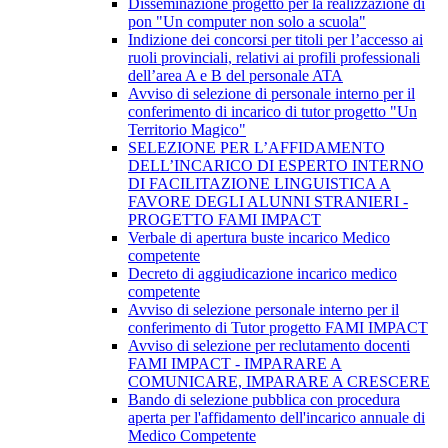
Disseminazione progetto per la realizzazione di
pon "Un computer non solo a scuola"
Indizione dei concorsi per titoli per l’accesso ai
ruoli provinciali, relativi ai profili professionali
dell’area A e B del personale ATA
Avviso di selezione di personale interno per il
conferimento di incarico di tutor progetto "Un
Territorio Magico"
SELEZIONE PER L’AFFIDAMENTO
DELL’INCARICO DI ESPERTO INTERNO
DI FACILITAZIONE LINGUISTICA A
FAVORE DEGLI ALUNNI STRANIERI -
PROGETTO FAMI IMPACT
Verbale di apertura buste incarico Medico
competente
Decreto di aggiudicazione incarico medico
competente
Avviso di selezione personale interno per il
conferimento di Tutor progetto FAMI IMPACT
Avviso di selezione per reclutamento docenti
FAMI IMPACT - IMPARARE A
COMUNICARE, IMPARARE A CRESCERE
Bando di selezione pubblica con procedura
aperta per l'affidamento dell'incarico annuale di
Medico Competente