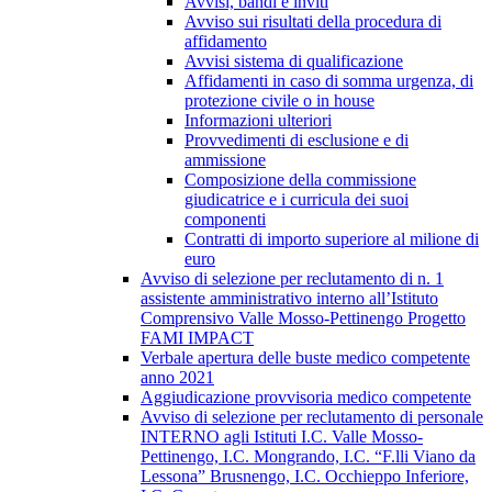
Avvisi, bandi e inviti
Avviso sui risultati della procedura di
affidamento
Avvisi sistema di qualificazione
Affidamenti in caso di somma urgenza, di
protezione civile o in house
Informazioni ulteriori
Provvedimenti di esclusione e di
ammissione
Composizione della commissione
giudicatrice e i curricula dei suoi
componenti
Contratti di importo superiore al milione di
euro
Avviso di selezione per reclutamento di n. 1
assistente amministrativo interno all’Istituto
Comprensivo Valle Mosso-Pettinengo Progetto
FAMI IMPACT
Verbale apertura delle buste medico competente
anno 2021
Aggiudicazione provvisoria medico competente
Avviso di selezione per reclutamento di personale
INTERNO agli Istituti I.C. Valle Mosso-
Pettinengo, I.C. Mongrando, I.C. “F.lli Viano da
Lessona” Brusnengo, I.C. Occhieppo Inferiore,