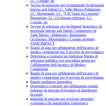
I.C. Cossato, pe
Avviso di selezione per reclutamento di personale
interno agli Istituti I.C. Valle Mosso-Pettinengo,
I.C. Mongrando, I.C. “F.lli Viano da Lessona”
Brusnengo, I.C. Occhieppo Inferiore, I.C.
Cossato, pe
Avviso di selezione per facilitatore linguistico di
personale interno agli Istituti Comprensivi di
Valle Mosso - Pettinengo, Brusnengo,
Occhieppo, Mongrando e Cossato progetto
FAMI IMPACT
Bando di gara per affidamento dell'incarico di
medico competente per il servizio di sorveglianza
Determina a contrarre per indizione Bando di
selezione pubblica con procedura aperta per
l’affidamento dell’incarico di Medico
Competente
Bando di gara per affidamento dell'incarico di
medico competente per il servizio di sorveglianza
Bando mediatore lingusitico
Determina a contrarre per affidamento tramite
indagine di mercato di fornitori di distributori
bevande
Indagine di mercato per ricercare operatori
economici che manifestino l'interesse a