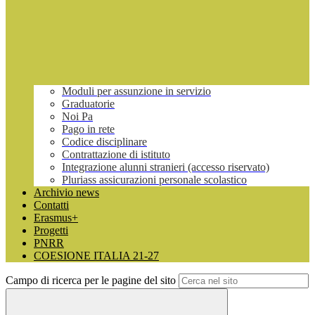
Moduli per assunzione in servizio
Graduatorie
Noi Pa
Pago in rete
Codice disciplinare
Contrattazione di istituto
Integrazione alunni stranieri (accesso riservato)
Pluriass assicurazioni personale scolastico
Archivio news
Contatti
Erasmus+
Progetti
PNRR
COESIONE ITALIA 21-27
Campo di ricerca per le pagine del sito