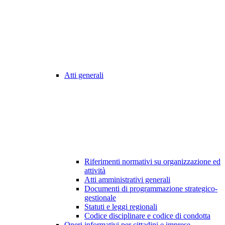
Atti generali
Riferimenti normativi su organizzazione ed
attività
Atti amministrativi generali
Documenti di programmazione strategico-
gestionale
Statuti e leggi regionali
Codice disciplinare e codice di condotta
Oneri informativi per cittadini e imprese