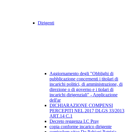
Dirigenti
Aggiornamento degli "Obblighi di
pubblicazione concernenti i titolari di
incarichi politici, di amministrazione, di
direzione o di governo e i tiolari di
incarichi dirigenziali" - Applicazione
dell'ar
DICHIARAZIONE COMPENSI
PERCEPITI NEL 2017 DLGS 33/2013
ART.14 C.1
Decreto reggenza I.C Pray
copia conforme incarico dirigente
curriculum vitae De Pabiani Patrizia