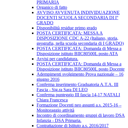
PRIMARIA
Organico di fatto
AVVISO AVVENUTA INDIVIDUAZIONE
DOCENTI SCUOLA SECONDARIA DI I°
GRADO
Disponibilità residue primo grado
POSTA CERTIFICATA: MESSA A
DISPOSIZIONE CDC A-22 (Italiano, storia,
geografia, nella scuola secondaria di I GRADO)
POSTA CERTIFICATA: Domanda di Messa a
Disposizione istituto BIIC80500L posto ATA
Avvisi per candidatura.
POSTA CERTIFICATA: Domanda di Messa a
Disposizione istituto BIIC80500L posto Docente
Adempimenti svolgimento Prova nazionale – 16
giugno 2016
Conferma inserimento Graduatoria A.T.A. III
Fascia - Sig.ra Sara DI LEO
Conferma punteggio III fascia 14-17 NATALI
Chiara Francesca
Formazione Docenti neo assunti a.s. 2015-16 –
Monitoraggio attività
Incontro di coordinamento gruppi di lavoro DSA
Infanzia - DSA Primaria.
Contrattazione di Istituto a.s. 2016/2017