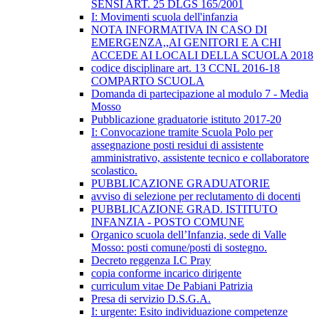
SENSI ART. 25 DLGS 165/2001
I: Movimenti scuola dell'infanzia
NOTA INFORMATIVA IN CASO DI
EMERGENZA,,AI GENITORI E A CHI
ACCEDE AI LOCALI DELLA SCUOLA 2018
codice disciplinare art. 13 CCNL 2016-18
COMPARTO SCUOLA
Domanda di partecipazione al modulo 7 - Media
Mosso
Pubblicazione graduatorie istituto 2017-20
I: Convocazione tramite Scuola Polo per
assegnazione posti residui di assistente
amministrativo, assistente tecnico e collaboratore
scolastico.
PUBBLICAZIONE GRADUATORIE
avviso di selezione per reclutamento di docenti
PUBBLICAZIONE GRAD. ISTITUTO
INFANZIA - POSTO COMUNE
Organico scuola dell’Infanzia, sede di Valle
Mosso: posti comune/posti di sostegno.
Decreto reggenza I.C Pray
copia conforme incarico dirigente
curriculum vitae De Pabiani Patrizia
Presa di servizio D.S.G.A.
I: urgente: Esito individuazione competenze