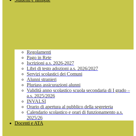
Regolamenti
Pago in Rete
Iscrizioni a.s. 2026-2027
Libri di testo adozioni a.s. 2026/2027
Servizi scolastici dei Comuni
Alunni stranieri
Pluriass assicurazioni alunni
Validità anno scolastico scuola secondaria di I grado –
a.s. 2025/2026
INVALSI
Orario di apertura al pubblico della segreteria
Calendario scolastico e orari di funzionamento a.s.
2025/26
Docenti e ATA