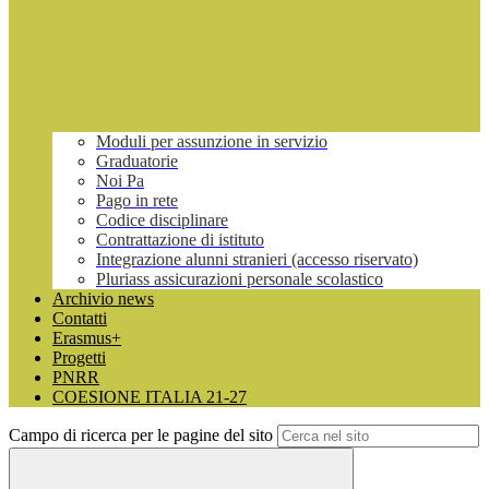
Moduli per assunzione in servizio
Graduatorie
Noi Pa
Pago in rete
Codice disciplinare
Contrattazione di istituto
Integrazione alunni stranieri (accesso riservato)
Pluriass assicurazioni personale scolastico
Archivio news
Contatti
Erasmus+
Progetti
PNRR
COESIONE ITALIA 21-27
Campo di ricerca per le pagine del sito