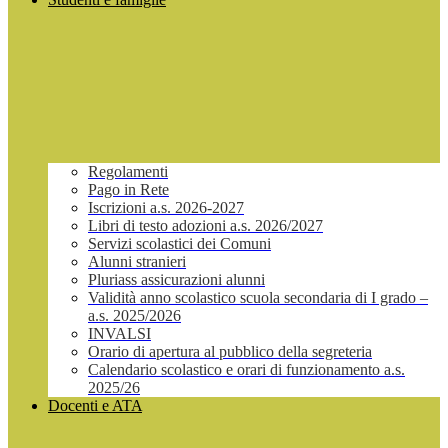
Regolamenti
Pago in Rete
Iscrizioni a.s. 2026-2027
Libri di testo adozioni a.s. 2026/2027
Servizi scolastici dei Comuni
Alunni stranieri
Pluriass assicurazioni alunni
Validità anno scolastico scuola secondaria di I grado –
a.s. 2025/2026
INVALSI
Orario di apertura al pubblico della segreteria
Calendario scolastico e orari di funzionamento a.s.
2025/26
Docenti e ATA