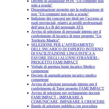
Decreto di assunzione PON "Un computer non
solo a scuola"
Disseminazione progetto per la realizzazione di
pon "Un computer non solo a scuola"
Indizione dei concorsi per titoli per l’accesso ai
ruoli provinciali, relativi ai profili professionali
dell’area A e B del personale ATA
Avviso di selezione di personale interno per il
conferimento di incarico di tutor progetto "Un
Territorio Magico"
SELEZIONE PER L’AFFIDAMENTO
DELL’INCARICO DI ESPERTO INTERNO
DI FACILITAZIONE LINGUISTICA A
FAVORE DEGLI ALUNNI STRANIERI -
PROGETTO FAMI IMPACT
Verbale di apertura buste incarico Medico
competente
Decreto di aggiudicazione incarico medico
competente
Avviso di selezione personale interno per il
conferimento di Tutor progetto FAMI IMPACT
Avviso di selezione per reclutamento docenti
FAMI IMPACT - IMPARARE A
COMUNICARE, IMPARARE A CRESCERE
Bando di selezione pubblica con procedura