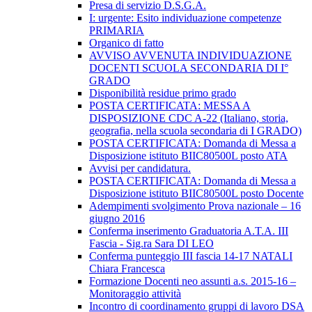
Presa di servizio D.S.G.A.
I: urgente: Esito individuazione competenze
PRIMARIA
Organico di fatto
AVVISO AVVENUTA INDIVIDUAZIONE
DOCENTI SCUOLA SECONDARIA DI I°
GRADO
Disponibilità residue primo grado
POSTA CERTIFICATA: MESSA A
DISPOSIZIONE CDC A-22 (Italiano, storia,
geografia, nella scuola secondaria di I GRADO)
POSTA CERTIFICATA: Domanda di Messa a
Disposizione istituto BIIC80500L posto ATA
Avvisi per candidatura.
POSTA CERTIFICATA: Domanda di Messa a
Disposizione istituto BIIC80500L posto Docente
Adempimenti svolgimento Prova nazionale – 16
giugno 2016
Conferma inserimento Graduatoria A.T.A. III
Fascia - Sig.ra Sara DI LEO
Conferma punteggio III fascia 14-17 NATALI
Chiara Francesca
Formazione Docenti neo assunti a.s. 2015-16 –
Monitoraggio attività
Incontro di coordinamento gruppi di lavoro DSA