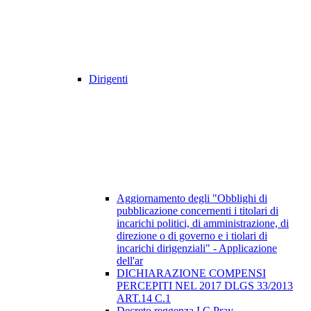
Dirigenti
Aggiornamento degli "Obblighi di
pubblicazione concernenti i titolari di
incarichi politici, di amministrazione, di
direzione o di governo e i tiolari di
incarichi dirigenziali" - Applicazione
dell'ar
DICHIARAZIONE COMPENSI
PERCEPITI NEL 2017 DLGS 33/2013
ART.14 C.1
Decreto reggenza I.C Pray