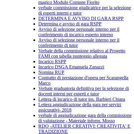
magico Modulo Comune Fiorito
verbale commissione giudicatrice per la selezione
di esperti interni e tutor
DETERMINA E AVVISO DI GARA RSPP
Determina e avviso di gara RSPP
Avviso di selezione personale interno per il
conferimento di incarico esperto interno
Avviso di selezione personale interno per il
conferimento di tutor
Verbale della commissione relativo al Progetto
FAMI con tabella punteggio allegata
Incarico RSPP
Incarico DSGA Emanuela Zanazzi
Nomina RUP
Contratto di prestazione d'opera per Scarangella
Marco
Verbale graduatoria definitiva per la selezione di
docenti interni per esperti e tutor
Lettera di incarico di tutor ins. Barbieri Chiara
Lettera aggiudicazione della gara per servizi
assicurativi- 2018
verbale di aggiudicazione gara della commissione
di valutazione - Materiale inform. Mosso
RDO -ATELIER CREATIVI: CREATIVITA' E
TRADIZIONE