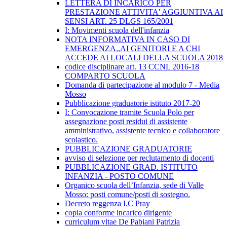
LETTERA DI INCARICO PER
PRESTAZIONE ATTIVITA' AGGIUNTIVA AI
SENSI ART. 25 DLGS 165/2001
I: Movimenti scuola dell'infanzia
NOTA INFORMATIVA IN CASO DI
EMERGENZA,,AI GENITORI E A CHI
ACCEDE AI LOCALI DELLA SCUOLA 2018
codice disciplinare art. 13 CCNL 2016-18
COMPARTO SCUOLA
Domanda di partecipazione al modulo 7 - Media
Mosso
Pubblicazione graduatorie istituto 2017-20
I: Convocazione tramite Scuola Polo per
assegnazione posti residui di assistente
amministrativo, assistente tecnico e collaboratore
scolastico.
PUBBLICAZIONE GRADUATORIE
avviso di selezione per reclutamento di docenti
PUBBLICAZIONE GRAD. ISTITUTO
INFANZIA - POSTO COMUNE
Organico scuola dell’Infanzia, sede di Valle
Mosso: posti comune/posti di sostegno.
Decreto reggenza I.C Pray
copia conforme incarico dirigente
curriculum vitae De Pabiani Patrizia