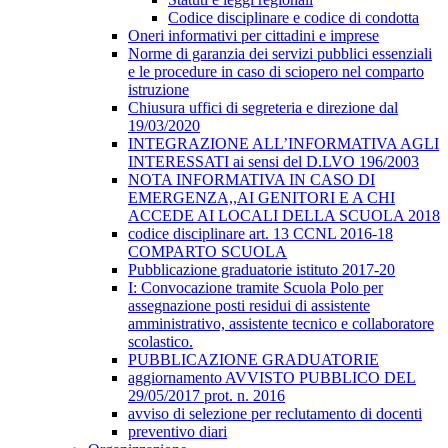
Codice disciplinare e codice di condotta
Oneri informativi per cittadini e imprese
Norme di garanzia dei servizi pubblici essenziali
e le procedure in caso di sciopero nel comparto
istruzione
Chiusura uffici di segreteria e direzione dal
19/03/2020
INTEGRAZIONE ALL’INFORMATIVA AGLI
INTERESSATI ai sensi del D.LVO 196/2003
NOTA INFORMATIVA IN CASO DI
EMERGENZA,,AI GENITORI E A CHI
ACCEDE AI LOCALI DELLA SCUOLA 2018
codice disciplinare art. 13 CCNL 2016-18
COMPARTO SCUOLA
Pubblicazione graduatorie istituto 2017-20
I: Convocazione tramite Scuola Polo per
assegnazione posti residui di assistente
amministrativo, assistente tecnico e collaboratore
scolastico.
PUBBLICAZIONE GRADUATORIE
aggiornamento AVVISTO PUBBLICO DEL
29/05/2017 prot. n. 2016
avviso di selezione per reclutamento di docenti
preventivo diari