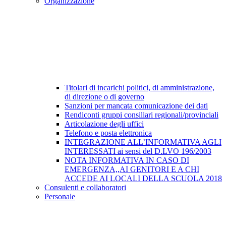
Organizzazione
Titolari di incarichi politici, di amministrazione,
di direzione o di governo
Sanzioni per mancata comunicazione dei dati
Rendiconti gruppi consiliari regionali/provinciali
Articolazione degli uffici
Telefono e posta elettronica
INTEGRAZIONE ALL’INFORMATIVA AGLI
INTERESSATI ai sensi del D.LVO 196/2003
NOTA INFORMATIVA IN CASO DI
EMERGENZA,,AI GENITORI E A CHI
ACCEDE AI LOCALI DELLA SCUOLA 2018
Consulenti e collaboratori
Personale