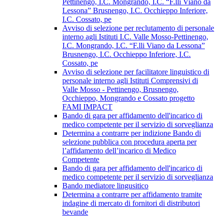
Pettinengo, I.C. Mongrando, I.C. “F.lli Viano da
Lessona” Brusnengo, I.C. Occhieppo Inferiore,
I.C. Cossato, pe
Avviso di selezione per reclutamento di personale
interno agli Istituti I.C. Valle Mosso-Pettinengo,
I.C. Mongrando, I.C. “F.lli Viano da Lessona”
Brusnengo, I.C. Occhieppo Inferiore, I.C.
Cossato, pe
Avviso di selezione per facilitatore linguistico di
personale interno agli Istituti Comprensivi di
Valle Mosso - Pettinengo, Brusnengo,
Occhieppo, Mongrando e Cossato progetto
FAMI IMPACT
Bando di gara per affidamento dell'incarico di
medico competente per il servizio di sorveglianza
Determina a contrarre per indizione Bando di
selezione pubblica con procedura aperta per
l’affidamento dell’incarico di Medico
Competente
Bando di gara per affidamento dell'incarico di
medico competente per il servizio di sorveglianza
Bando mediatore lingusitico
Determina a contrarre per affidamento tramite
indagine di mercato di fornitori di distributori
bevande