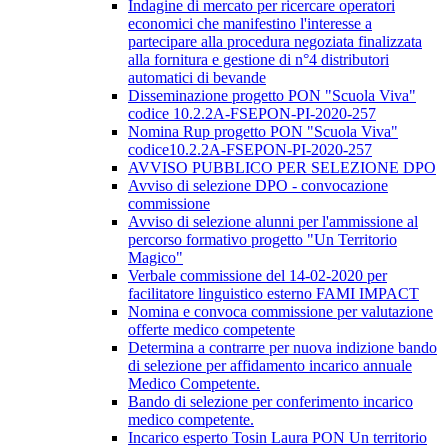
Indagine di mercato per ricercare operatori
economici che manifestino l'interesse a
partecipare alla procedura negoziata finalizzata
alla fornitura e gestione di n°4 distributori
automatici di bevande
Disseminazione progetto PON "Scuola Viva"
codice 10.2.2A-FSEPON-PI-2020-257
Nomina Rup progetto PON "Scuola Viva"
codice10.2.2A-FSEPON-PI-2020-257
AVVISO PUBBLICO PER SELEZIONE DPO
Avviso di selezione DPO - convocazione
commissione
Avviso di selezione alunni per l'ammissione al
percorso formativo progetto "Un Territorio
Magico"
Verbale commissione del 14-02-2020 per
facilitatore linguistico esterno FAMI IMPACT
Nomina e convoca commissione per valutazione
offerte medico competente
Determina a contrarre per nuova indizione bando
di selezione per affidamento incarico annuale
Medico Competente.
Bando di selezione per conferimento incarico
medico competente.
Incarico esperto Tosin Laura PON Un territorio