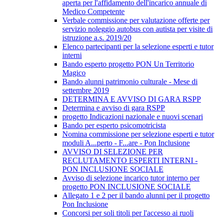
aperta per l'affidamento dell'incarico annuale di
Medico Competente
Verbale commissione per valutazione offerte per
servizio noleggio autobus con autista per visite di
istruzione a.s. 2019/20
Elenco partecipanti per la selezione esperti e tutor
interni
Bando esperto progetto PON Un Territorio
Magico
Bando alunni patrimonio culturale - Mese di
settembre 2019
DETERMINA E AVVISO DI GARA RSPP
Determina e avviso di gara RSPP
progetto Indicazioni nazionale e nuovi scenari
Bando per esperto psicomotricista
Nomina commissione per selezione esperti e tutor
moduli A...perto - F...are - Pon Inclusione
AVVISO DI SELEZIONE PER
RECLUTAMENTO ESPERTI INTERNI -
PON INCLUSIONE SOCIALE
Avviso di selezione incarico tutor interno per
progetto PON INCLUSIONE SOCIALE
Allegato 1 e 2 per il bando alunni per il progetto
Pon Inclusione
Concorsi per soli titoli per l'accesso ai ruoli