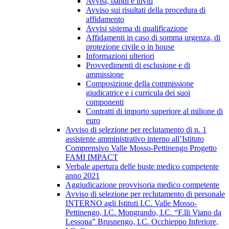
Avvisi, bandi e inviti
Avviso sui risultati della procedura di
affidamento
Avvisi sistema di qualificazione
Affidamenti in caso di somma urgenza, di
protezione civile o in house
Informazioni ulteriori
Provvedimenti di esclusione e di
ammissione
Composizione della commissione
giudicatrice e i curricula dei suoi
componenti
Contratti di importo superiore al milione di
euro
Avviso di selezione per reclutamento di n. 1
assistente amministrativo interno all’Istituto
Comprensivo Valle Mosso-Pettinengo Progetto
FAMI IMPACT
Verbale apertura delle buste medico competente
anno 2021
Aggiudicazione provvisoria medico competente
Avviso di selezione per reclutamento di personale
INTERNO agli Istituti I.C. Valle Mosso-
Pettinengo, I.C. Mongrando, I.C. “F.lli Viano da
Lessona” Brusnengo, I.C. Occhieppo Inferiore,