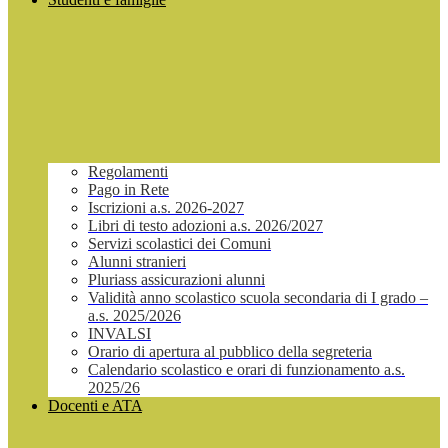
Regolamenti
Pago in Rete
Iscrizioni a.s. 2026-2027
Libri di testo adozioni a.s. 2026/2027
Servizi scolastici dei Comuni
Alunni stranieri
Pluriass assicurazioni alunni
Validità anno scolastico scuola secondaria di I grado –
a.s. 2025/2026
INVALSI
Orario di apertura al pubblico della segreteria
Calendario scolastico e orari di funzionamento a.s.
2025/26
Docenti e ATA