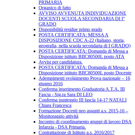
PRIMARIA
Organico di fatto
AVVISO AVVENUTA INDIVIDUAZIONE
DOCENTI SCUOLA SECONDARIA DI I°
GRADO
Disponibilità residue primo grado
POSTA CERTIFICATA: MESSA A
DISPOSIZIONE CDC A-22 (Italiano, storia,
geografia, nella scuola secondaria di I GRADO)
POSTA CERTIFICATA: Domanda di Messa a
Disposizione istituto BIIC80500L posto ATA
Avvisi per candidatura.
POSTA CERTIFICATA: Domanda di Messa a
Disposizione istituto BIIC80500L posto Docente
Adempimenti svolgimento Prova nazionale – 16
giugno 2016
Conferma inserimento Graduatoria A.T.A. III
Fascia - Sig.ra Sara DI LEO
Conferma punteggio III fascia 14-17 NATALI
Chiara Francesca
Formazione Docenti neo assunti a.s. 2015-16 –
Monitoraggio attività
Incontro di coordinamento gruppi di lavoro DSA
Infanzia - DSA Primaria.
Contrattazione di Istituto a.s. 2016/2017