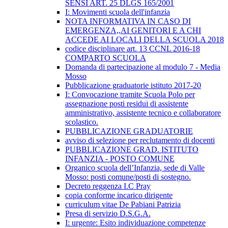
SENSI ART. 25 DLGS 165/2001
I: Movimenti scuola dell'infanzia
NOTA INFORMATIVA IN CASO DI
EMERGENZA,,AI GENITORI E A CHI
ACCEDE AI LOCALI DELLA SCUOLA 2018
codice disciplinare art. 13 CCNL 2016-18
COMPARTO SCUOLA
Domanda di partecipazione al modulo 7 - Media
Mosso
Pubblicazione graduatorie istituto 2017-20
I: Convocazione tramite Scuola Polo per
assegnazione posti residui di assistente
amministrativo, assistente tecnico e collaboratore
scolastico.
PUBBLICAZIONE GRADUATORIE
avviso di selezione per reclutamento di docenti
PUBBLICAZIONE GRAD. ISTITUTO
INFANZIA - POSTO COMUNE
Organico scuola dell’Infanzia, sede di Valle
Mosso: posti comune/posti di sostegno.
Decreto reggenza I.C Pray
copia conforme incarico dirigente
curriculum vitae De Pabiani Patrizia
Presa di servizio D.S.G.A.
I: urgente: Esito individuazione competenze