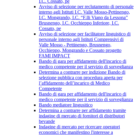
I.C. Cossato, pe
Avviso di selezione per reclutamento di personale
interno agli Istituti I.C. Valle Mosso-Pettinengo,
I.C. Mongrando, I.C. “F.lli Viano da Lessona”
Brusnengo, I.C. Occhieppo Inferiore, I.C.
Cossato, pe
Avviso di selezione per facilitatore linguistico di
personale interno agli Istituti Comprensivi di
Valle Mosso - Pettinengo, Brusnengo,
Occhieppo, Mongrando e Cossato progetto
FAMI IMPACT
Bando di gara per affidamento dell'incarico di
medico competente per il servizio di sorveglianza
Determina a contrarre per indizione Bando di
selezione pubblica con procedura aperta per
l’affidamento dell’incarico di Medico
Competente
Bando di gara per affidamento dell'incarico di
medico competente per il servizio di sorveglianza
Bando mediatore lingusitico
Determina a contrarre per affidamento tramite
indagine di mercato di fornitori di distributori
bevande
Indagine di mercato per ricercare operatori
economici che manifestino l'interesse a