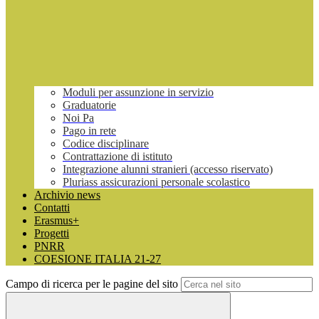
Moduli per assunzione in servizio
Graduatorie
Noi Pa
Pago in rete
Codice disciplinare
Contrattazione di istituto
Integrazione alunni stranieri (accesso riservato)
Pluriass assicurazioni personale scolastico
Archivio news
Contatti
Erasmus+
Progetti
PNRR
COESIONE ITALIA 21-27
Campo di ricerca per le pagine del sito