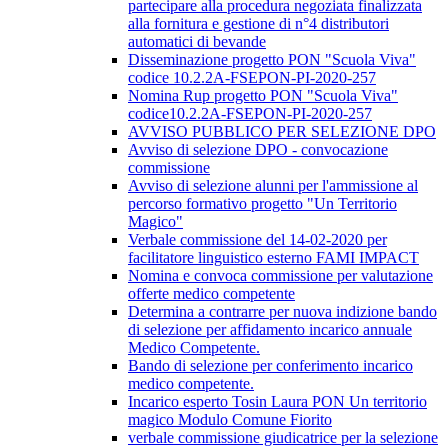
partecipare alla procedura negoziata finalizzata
alla fornitura e gestione di n°4 distributori
automatici di bevande
Disseminazione progetto PON "Scuola Viva"
codice 10.2.2A-FSEPON-PI-2020-257
Nomina Rup progetto PON "Scuola Viva"
codice10.2.2A-FSEPON-PI-2020-257
AVVISO PUBBLICO PER SELEZIONE DPO
Avviso di selezione DPO - convocazione
commissione
Avviso di selezione alunni per l'ammissione al
percorso formativo progetto "Un Territorio
Magico"
Verbale commissione del 14-02-2020 per
facilitatore linguistico esterno FAMI IMPACT
Nomina e convoca commissione per valutazione
offerte medico competente
Determina a contrarre per nuova indizione bando
di selezione per affidamento incarico annuale
Medico Competente.
Bando di selezione per conferimento incarico
medico competente.
Incarico esperto Tosin Laura PON Un territorio
magico Modulo Comune Fiorito
verbale commissione giudicatrice per la selezione