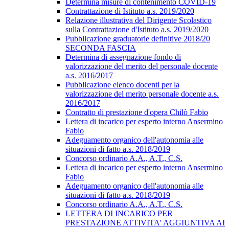
Determina misure di contenimento COVID-19
Contrattazione di Istituto a.s. 2019/2020
Relazione illustrativa del Dirigente Scolastico
sulla Contrattazione d'Istituto a.s. 2019/2020
Pubblicazione graduatorie definitive 2018/20
SECONDA FASCIA
Determina di assegnazione fondo di
valorizzazione del merito del personale docente
a.s. 2016/2017
Pubblicazione elenco docenti per la
valorizzazione del merito personale docente a.s.
2016/2017
Contratto di prestazione d'opera Chilò Fabio
Lettera di incarico per esperto interno Ansermino
Fabio
Adeguamento organico dell'autonomia alle
situazioni di fatto a.s. 2018/2019
Concorso ordinario A.A., A.T., C.S.
Lettera di incarico per esperto interno Ansermino
Fabio
Adeguamento organico dell'autonomia alle
situazioni di fatto a.s. 2018/2019
Concorso ordinario A.A., A.T., C.S.
LETTERA DI INCARICO PER
PRESTAZIONE ATTIVITA' AGGIUNTIVA AI