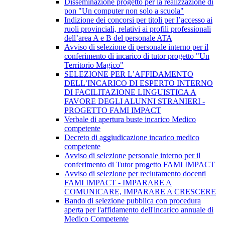
Disseminazione progetto per la realizzazione di
pon "Un computer non solo a scuola"
Indizione dei concorsi per titoli per l’accesso ai
ruoli provinciali, relativi ai profili professionali
dell’area A e B del personale ATA
Avviso di selezione di personale interno per il
conferimento di incarico di tutor progetto "Un
Territorio Magico"
SELEZIONE PER L’AFFIDAMENTO
DELL’INCARICO DI ESPERTO INTERNO
DI FACILITAZIONE LINGUISTICA A
FAVORE DEGLI ALUNNI STRANIERI -
PROGETTO FAMI IMPACT
Verbale di apertura buste incarico Medico
competente
Decreto di aggiudicazione incarico medico
competente
Avviso di selezione personale interno per il
conferimento di Tutor progetto FAMI IMPACT
Avviso di selezione per reclutamento docenti
FAMI IMPACT - IMPARARE A
COMUNICARE, IMPARARE A CRESCERE
Bando di selezione pubblica con procedura
aperta per l'affidamento dell'incarico annuale di
Medico Competente