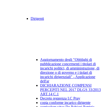
Dirigenti
Aggiornamento degli "Obblighi di
pubblicazione concernenti i titolari di
incarichi politici, di amministrazione, di
direzione o di governo e i tiolari di
incarichi dirigenziali" - Applicazione
dell'ar
DICHIARAZIONE COMPENSI
PERCEPITI NEL 2017 DLGS 33/2013
ART.14 C.1
Decreto reggenza I.C Pray
copia conforme incarico dirigente
curriculum vitae De Pabiani Patrizia