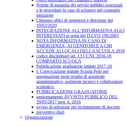
Norme di garanzia dei servizi pubblici essenziali
e le procedure in caso di sciopero nel comparto
istruzione
Chiusura uffici di segreteria e direzione dal
19/03/2020
INTEGRAZIONE ALL’INFORMATIVA AGLI
INTERESSATI ai sensi del D.LVO 196/2003
NOTA INFORMATIVA IN CASO DI
EMERGENZA,,AI GENITORI E A CHI
ACCEDE AI LOCALI DELLA SCUOLA 2018
codice disciplinare art. 13 CCNL 2016-18
COMPARTO SCUOLA
Pubblicazione graduatorie istituto 2017-20
I: Convocazione tramite Scuola Polo per
assegnazione posti residui di assistente
amministrativo, assistente tecnico e collaboratore
scolastico.
PUBBLICAZIONE GRADUATORIE
aggiornamento AVVISTO PUBBLICO DEL
29/05/2017 prot. n. 2016
avviso di selezione per reclutamento di docenti
preventivo diari
Organizzazione