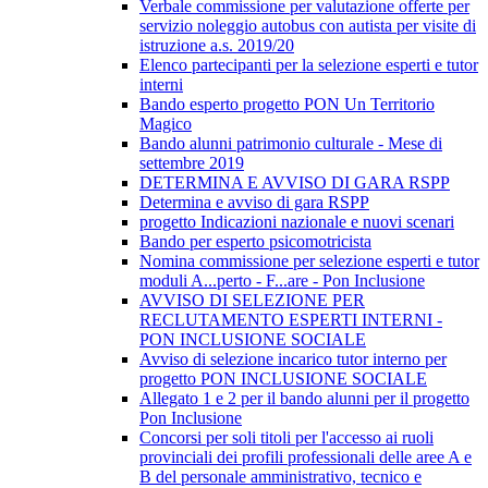
Verbale commissione per valutazione offerte per
servizio noleggio autobus con autista per visite di
istruzione a.s. 2019/20
Elenco partecipanti per la selezione esperti e tutor
interni
Bando esperto progetto PON Un Territorio
Magico
Bando alunni patrimonio culturale - Mese di
settembre 2019
DETERMINA E AVVISO DI GARA RSPP
Determina e avviso di gara RSPP
progetto Indicazioni nazionale e nuovi scenari
Bando per esperto psicomotricista
Nomina commissione per selezione esperti e tutor
moduli A...perto - F...are - Pon Inclusione
AVVISO DI SELEZIONE PER
RECLUTAMENTO ESPERTI INTERNI -
PON INCLUSIONE SOCIALE
Avviso di selezione incarico tutor interno per
progetto PON INCLUSIONE SOCIALE
Allegato 1 e 2 per il bando alunni per il progetto
Pon Inclusione
Concorsi per soli titoli per l'accesso ai ruoli
provinciali dei profili professionali delle aree A e
B del personale amministrativo, tecnico e