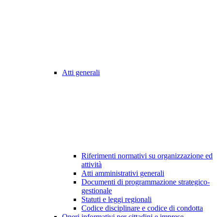
Atti generali
Riferimenti normativi su organizzazione ed
attività
Atti amministrativi generali
Documenti di programmazione strategico-
gestionale
Statuti e leggi regionali
Codice disciplinare e codice di condotta
Oneri informativi per cittadini e imprese