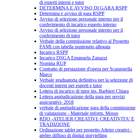
di esperti interni e tutor
DETERMINA E AVVISO DI GARA RSPP
Determina e avviso di gara RSPP
Avviso di selezione personale interno per il
conferimento di incarico esperto interno
Avviso di selezione personale interno per il
conferimento di tutor
Verbale della commissione relativo al Progetto
FAMI con tabella punteggio allegata
Incarico RSPP
Incarico DSGA Emanuela Zanazzi
Nomina RUP
Contratto di prestazione d'opera per Scarangella
Marco
Verbale graduatoria definitiva per la selezione di
docenti interni per esperti e tutor
Lettera di incarico di tutor ins. Barbieri Chiara
Lettera aggiudicazione della gara per servizi
assicurativi- 2018
verbale di aggiudicazione gara della commissione
di valutazione - Materiale inform. Mosso
RDO -ATELIER CREATIVI: CREATIVITA' E
TRADIZIONE
Ordinazione tablet per progetto Atleier creativi :
atelier diffuso di digital storytelling